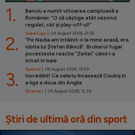
1.
Banciu a numit viitoarea campioană a
României: ”O să câștige atât sezonul
regulat, cât și play-off-ul!”
SuperLiga
| 04 August 2026, 21:55
2.
”Pe Nadia am întâlnit-o la mine acasă, era
iubita lui Ștefan Bănică”. Brokerul fugar
povestește reacția ”Zeiței” când i-a
intrat în baie
Special
| 06 August 2026, 19:59
3.
Incredibil! Ce salariu încasează Coubiș în
a liga a doua din Anglia
Stranieri
| 05 August 2026, 12:34
Știri de ultimă oră din sport