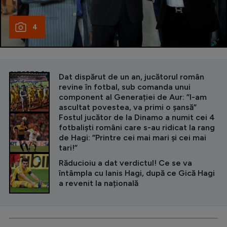
4
CITEȘTE ȘI
Dat dispărut de un an, jucătorul român
revine în fotbal, sub comanda unui
component al Generației de Aur: ”I-am
ascultat povestea, va primi o șansă”
Fostul jucător de la Dinamo a numit cei 4
fotbaliști români care s-au ridicat la rang
de Hagi: ”Printre cei mai mari și cei mai
tari!”
Răducioiu a dat verdictul! Ce se va
întâmpla cu Ianis Hagi, după ce Gică Hagi
a revenit la națională