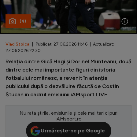
Special
(4)
Diverse
Inedit
Vlad Stoica
| Publicat: 27.06.2026 11:46 | Actualizat:
Clasamente
27.06.2026 22:30
Relația dintre Gică Hagi și Dorinel Munteanu, două
dintre cele mai importante figuri din istoria
fotbalului românesc, a revenit în atenția
Champions League
publicului după o dezvăluire făcută de Costin
Europa League
Ștucan în cadrul emisiunii iAMsport LIVE.
Conference League
CM 2026
Nu rata știrile, emisiunile și cele mai tari clipuri
iAMsport.ro
Premier League
Urmărește-ne pe Google
LaLiga