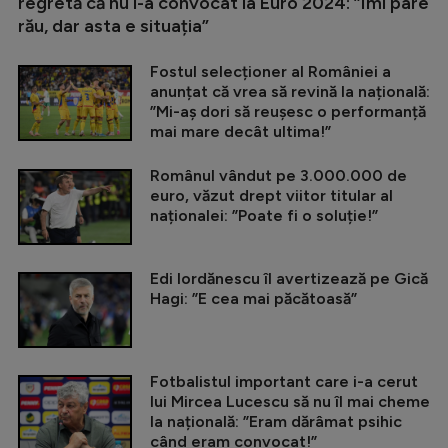
regretă că nu i-a convocat la Euro 2024: ”Îmi pare
rău, dar asta e situația”
Fostul selecționer al României a
anunțat că vrea să revină la națională:
”Mi-aș dori să reușesc o performanță
mai mare decât ultima!”
Românul vândut pe 3.000.000 de
euro, văzut drept viitor titular al
naționalei: ”Poate fi o soluție!”
Edi Iordănescu îl avertizează pe Gică
Hagi: ”E cea mai păcătoasă”
Fotbalistul important care i-a cerut
lui Mircea Lucescu să nu îl mai cheme
la națională: ”Eram dărâmat psihic
când eram convocat!”