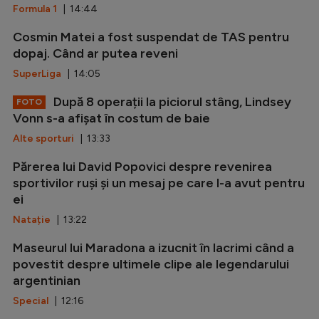
Formula 1
| 14:44
Cosmin Matei a fost suspendat de TAS pentru
dopaj. Când ar putea reveni
SuperLiga
| 14:05
După 8 operații la piciorul stâng, Lindsey
FOTO
Vonn s-a afișat în costum de baie
Alte sporturi
| 13:33
Părerea lui David Popovici despre revenirea
sportivilor ruși și un mesaj pe care l-a avut pentru
ei
Natație
| 13:22
Maseurul lui Maradona a izucnit în lacrimi când a
povestit despre ultimele clipe ale legendarului
argentinian
Special
| 12:16