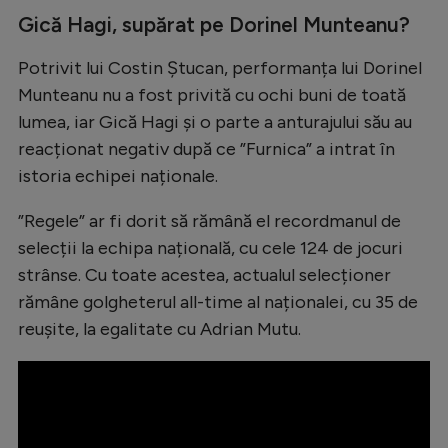
Intră în cont
Gică Hagi, supărat pe Dorinel Munteanu?
Creează cont
Potrivit lui Costin Ștucan, performanța lui Dorinel
Munteanu nu a fost privită cu ochi buni de toată
lumea, iar Gică Hagi și o parte a anturajului său au
reacționat negativ după ce ”Furnica” a intrat în
istoria echipei naționale.
”Regele” ar fi dorit să rămână el recordmanul de
selecții la echipa națională, cu cele 124 de jocuri
strânse. Cu toate acestea, actualul selecționer
rămâne golgheterul all-time al naționalei, cu 35 de
reușite, la egalitate cu Adrian Mutu.