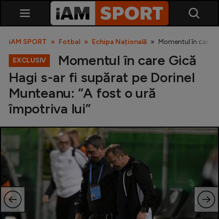
iAM SPORT
Fotbal
Echipa Națională
Momentul în care Gi
Momentul în care Gică
EXCLUSIV
Hagi s-ar fi supărat pe Dorinel
Munteanu: ”A fost o ură
împotriva lui”
SuperLiga
Liga 2
Cupa României
Echipa Națională
U21
Fotbal feminin