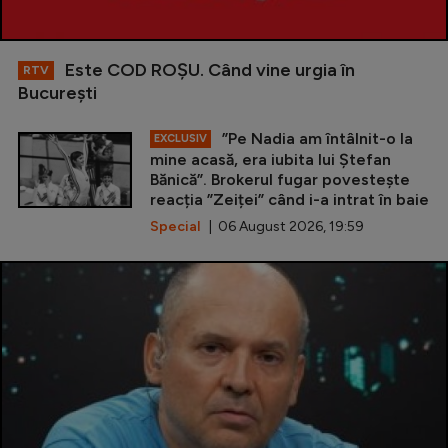
Este COD ROŞU. Când vine urgia în
RTV
Bucureşti
”Pe Nadia am întâlnit-o la
EXCLUSIV
mine acasă, era iubita lui Ștefan
Bănică”. Brokerul fugar povestește
reacția ”Zeiței” când i-a intrat în baie
Special
| 06 August 2026, 19:59