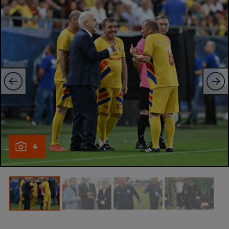
Natație
Formula 1
Gimnastică
Auto
Rugby
Ciclism
Alte sporturi
JO 2024
4
JO 2026