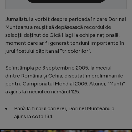
Serie A
Jurnalistul a vorbit despre perioada în care Dorinel
Bundesliga
Munteanu a reușit să depășească recordul de
Ligue 1
selecții deținut de Gică Hagi la echipa națională,
Campionate
moment care ar fi generat tensiuni importante în
jurul fostului căpitan al ”tricolorilor”.
Starurile fotbalului
EURO 2024
Se întâmpla pe 3 septembrie 2005, la meciul
Stranieri
dintre România și Cehia, disputat în preliminariile
pentru Campionatul Mondial 2006. Atunci, ”Munti”
Clasamente
a ajuns la meciul cu numărul 125.
Până la finalul carierei, Dorinel Munteanu a
ajuns la cota 134.
Tenis
Handbal