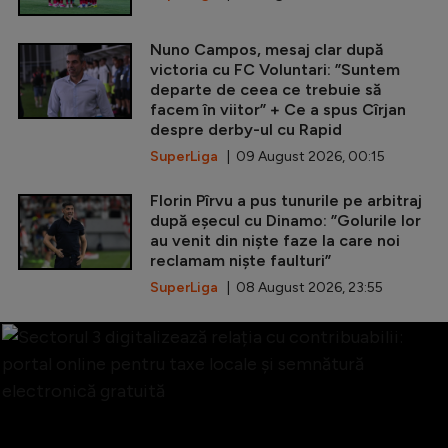
Nuno Campos, mesaj clar după
victoria cu FC Voluntari: ”Suntem
departe de ceea ce trebuie să
facem în viitor” + Ce a spus Cîrjan
despre derby-ul cu Rapid
SuperLiga
| 09 August 2026, 00:15
Florin Pîrvu a pus tunurile pe arbitraj
după eșecul cu Dinamo: ”Golurile lor
au venit din niște faze la care noi
reclamam niște faulturi”
SuperLiga
| 08 August 2026, 23:55