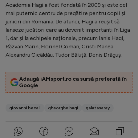
Academia Hagi a fost fondată în 2009 și este cel
Natație
mai puternic centru de pregătire pentru copii și
Formula 1
juniori din România. De atunci, Hagi a reușit să
Gimnastică
lanseze jucători care au devenit importanți în Liga
1, dar și la echipele naționale, precum Ianis Hagi,
Auto
Răzvan Marin, Florinel Coman, Cristi Manea,
Rugby
Alexandru Cicâldău, Tudor Băluță, Denis Drăguș.
Ciclism
Alte sporturi
Adaugă iAMsport.ro ca sursă preferată în
Google
JO 2024
JO 2026
giovanni becali
gheorghe hagi
galatasaray