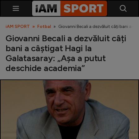
iAM SPORT
Fotbal
Giovanni Becali a dezvăluit câți bani a c
Giovanni Becali a dezvăluit câți
bani a câștigat Hagi la
Galatasaray: „Așa a putut
deschide academia”
SuperLiga
Liga 2
Cupa României
Echipa Națională
U21
Fotbal feminin