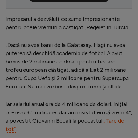
Serie A
Impresarul a dezvăluit ce sume impresionante
Bundesliga
pentru acele vremuri a câștigat „Regele” în Turcia.
Ligue 1
Campionate
„Dacă nu avea banii de la Galatasay, Hagi nu avea
puterea să deschidă academia de fotbal. A avut
Starurile fotbalului
bonus de 2 milioane de dolari pentru fiecare
EURO 2024
trofeu european câștigat, adică a luat 2 milioane
Stranieri
pentru Cupa Uefa și 2 milioane pentru Supercupa
Europei. Nu mai vorbesc despre prime și altele...
Clasamente
Iar salariul anual era de 4 milioane de dolari. Inițial
ofereau 3,5 milioane, dar am insistat eu că vrem 4”,
a povestit Giovanni Becali la podcastul
„Tare de
Tenis
tot”
.
Handbal