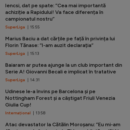
Iencsi, dat pe spate: ”Cea mai importantă
achiziție a Rapidului! Va face diferența în
campionatul nostru”
SuperLiga
| 15:55
Marius Baciu a dat cărțile pe față în privința lui
Florin Tănase: ”I-am auzit declarația”
SuperLiga
| 15:13
Baiaram ar putea ajunge la un club important din
Serie A! Giovanni Becali e implicat în tratative
SuperLiga
| 14:31
Udinese le-a învins pe Barcelona și pe
Nottingham Forest și a câștigat Friuli Venezia
Giulia Cup!
Internațional
| 13:58
Atac devastator la Cătălin Moroșanu: ”Eu mi-am