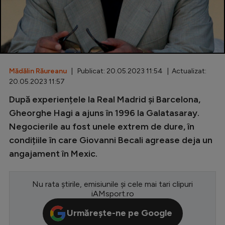
Special
Diverse
Inedit
Mădălin Răureanu
| Publicat: 20.05.2023 11:54 | Actualizat:
Clasamente
20.05.2023 11:57
După experiențele la Real Madrid și Barcelona,
Gheorghe Hagi a ajuns în 1996 la Galatasaray.
Negocierile au fost unele extrem de dure, în
Champions League
condițiile în care Giovanni Becali agrease deja un
Europa League
angajament în Mexic.
Conference League
CM 2026
Nu rata știrile, emisiunile și cele mai tari clipuri
iAMsport.ro
Premier League
Urmărește-ne pe Google
LaLiga