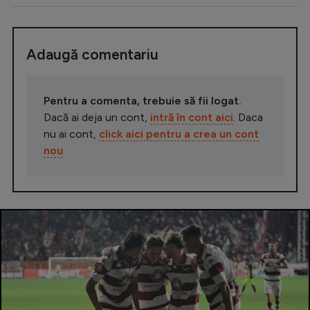
Intră în cont
Creează cont
Adaugă comentariu
Pentru a comenta, trebuie să fii logat.
Dacă ai deja un cont,
intră în cont aici
. Daca
nu ai cont,
click aici pentru a crea un cont
nou
.