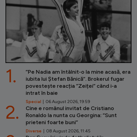
1.
”Pe Nadia am întâlnit-o la mine acasă, era
iubita lui Ștefan Bănică”. Brokerul fugar
povestește reacția ”Zeiței” când i-a
intrat în baie
Special
| 06 August 2026, 19:59
2.
Cine e românul invitat de Cristiano
Ronaldo la nunta cu Georgina: ”Sunt
prieteni foarte buni”
Diverse
| 08 August 2026, 11:45