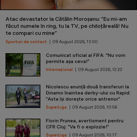
Atac devastator la Cătălin Moroșanu: ”Eu mi-am
făcut numele în ring, tu la TV, pe chiloțăreală! Nu
te compari cu mine”
Sporturi de contact
| 09 August 2026, 13:00
Comunicat oficial al FIFA: ”Nu vom
permite așa ceva!”
Internațional
| 09 August 2026, 12:22
Nicolescu anunță două transferuri la
Dinamo înaintea derby-ului cu Rapid:
”Asta își dorește orice antrenor”
SuperLiga
| 09 August 2026, 10:56
Florin Prunea, avertisment pentru
CFR Cluj: ”Va fi o explozie!”
SuperLiga
| 09 August 2026, 10:17