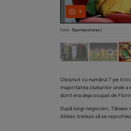
5
Foto :
Sportpictures
|
Obișnuit cu numărul 7 pe tricou
majoritatea cluburilor unde a 
dorit era deja ocupat de Flori
După lungi negocieri, Tănase nu
Alibec trebuie să se reprofile