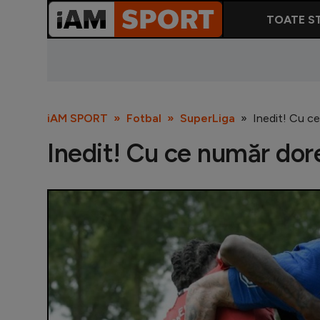
TOATE ST
iAM SPORT
Fotbal
SuperLiga
Inedit! Cu c
Inedit! Cu ce număr dor