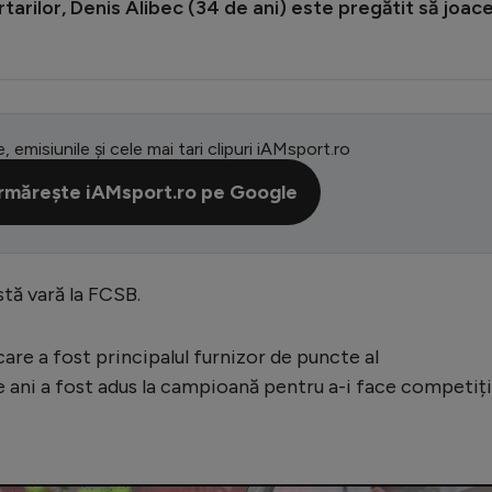
tarilor, Denis Alibec (34 de ani) este pregătit să joac
e, emisiunile și cele mai tari clipuri iAMsport.ro
rmărește iAMsport.ro pe Google
stă vară la FCSB.
care a fost principalul furnizor de puncte al
e ani a fost adus la campioană pentru a-i face competiț