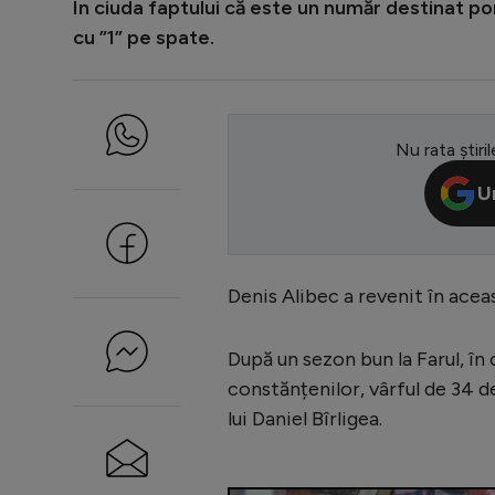
În ciuda faptului că este un număr destinat por
cu ”1” pe spate.
Nu rata știril
U
Denis Alibec a revenit în acea
După un sezon bun la Farul, în 
constănțenilor, vârful de 34 d
lui Daniel Bîrligea.