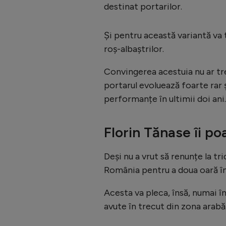
destinat portarilor.
Și pentru această variantă va t
roș-albaștrilor.
Convingerea acestuia nu ar treb
portarul evoluează foarte rar 
performanțe în ultimii doi ani.
Florin Tănase îi poa
Deși nu a vrut să renunțe la t
România pentru a doua oară în
Acesta va pleca, însă, numai î
avute în trecut din zona arabă