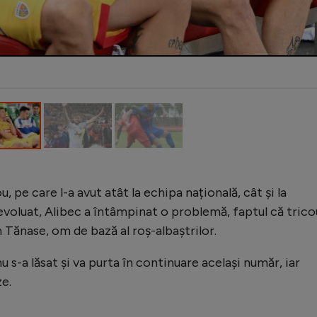
, pe care l-a avut atât la echipa națională, cât și la
evoluat, Alibec a întâmpinat o problemă, faptul că trico
n Tănase, om de bază al roș-albaștrilor.
 s-a lăsat și va purta în continuare același număr, iar
ze.