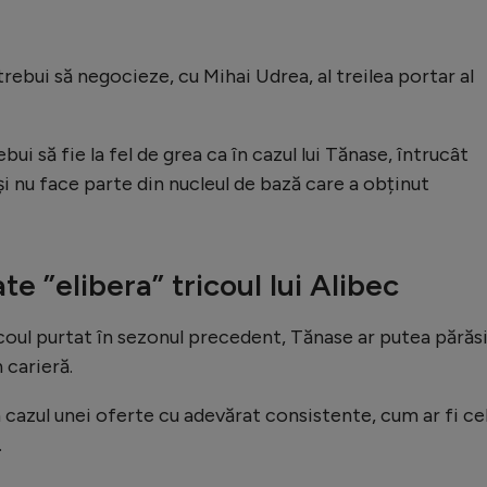
rebui să negocieze, cu Mihai Udrea, al treilea portar al
ui să fie la fel de grea ca în cazul lui Tănase, întrucât
și nu face parte din nucleul de bază care a obținut
te ”elibera” tricoul lui Alibec
ricoul purtat în sezonul precedent, Tănase ar putea părăs
 carieră.
n cazul unei oferte cu adevărat consistente, cum ar fi ce
.