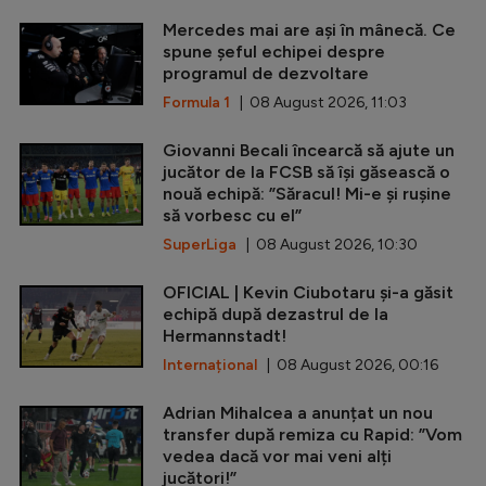
Mercedes mai are ași în mânecă. Ce
spune șeful echipei despre
programul de dezvoltare
Formula 1
| 08 August 2026, 11:03
Giovanni Becali încearcă să ajute un
jucător de la FCSB să își găsească o
nouă echipă: ”Săracul! Mi-e și rușine
să vorbesc cu el”
SuperLiga
| 08 August 2026, 10:30
OFICIAL | Kevin Ciubotaru și-a găsit
echipă după dezastrul de la
Hermannstadt!
Internațional
| 08 August 2026, 00:16
Adrian Mihalcea a anunțat un nou
transfer după remiza cu Rapid: ”Vom
vedea dacă vor mai veni alți
jucători!”