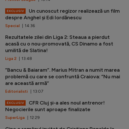
Un cunoscut regizor realizează un film
EXCLUSIV
despre Anghel și Edi Iordănescu
Special
| 14:36
Rezultatele zilei din Liga 2: Steaua a pierdut
acasă cu o nou-promovată, CS Dinamo a fost
umilită de Slatina!
Liga 2
| 13:48
”Bancu & Baiaram”. Marius Mitran a numit marea
problemă cu care se confruntă Craiova: ”Nu mai
are această armă”
Editorialisti
| 13:07
CFR Cluj și-a ales noul antrenor!
EXCLUSIV
Negocierile sunt aproape finalizate
SuperLiga
| 12:29
Cine e românul invitat de Cristiano Ronaldo la