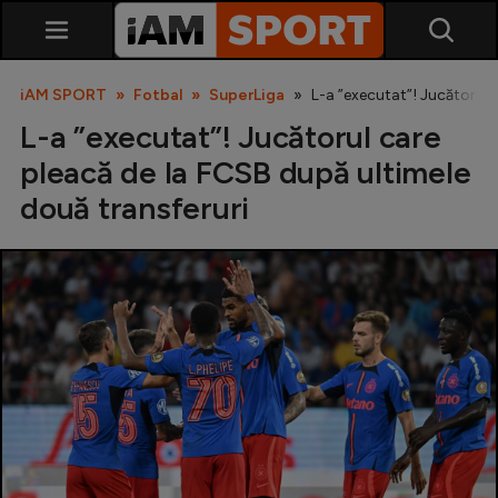
iAM SPORT
Fotbal
SuperLiga
L-a ”executat”! Jucătorul 
L-a ”executat”! Jucătorul care
pleacă de la FCSB după ultimele
două transferuri
SuperLiga
Liga 2
Cupa României
Echipa Națională
U21
Fotbal feminin