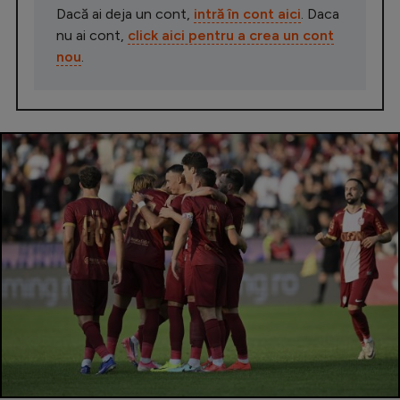
Dacă ai deja un cont,
intră în cont aici
. Daca
nu ai cont,
click aici pentru a crea un cont
nou
.