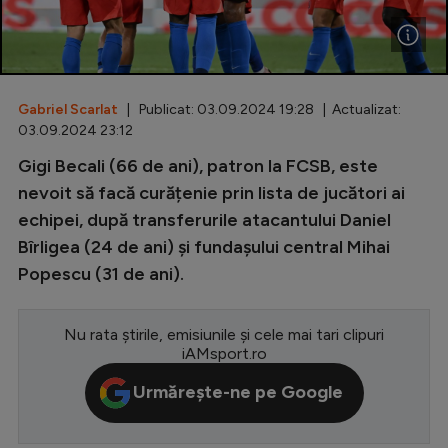
Special
Diverse
Inedit
Gabriel Scarlat
| Publicat: 03.09.2024 19:28 | Actualizat:
03.09.2024 23:12
Clasamente
Gigi Becali (66 de ani), patron la FCSB, este
nevoit să facă curățenie prin lista de jucători ai
echipei, după transferurile atacantului Daniel
Bîrligea (24 de ani) și fundașului central Mihai
Champions League
Popescu (31 de ani).
Europa League
Conference League
Nu rata știrile, emisiunile și cele mai tari clipuri
iAMsport.ro
CM 2026
Urmărește-ne pe Google
Premier League
LaLiga