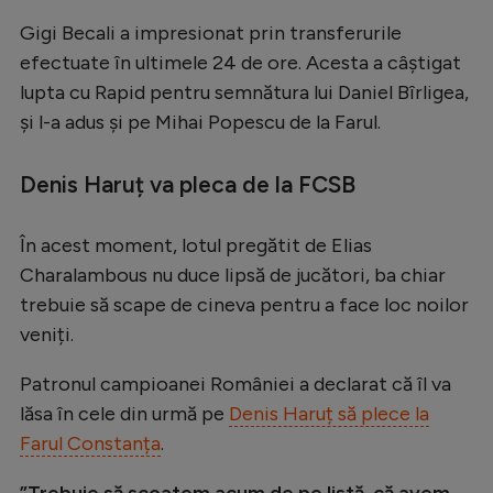
Serie A
Gigi Becali a impresionat prin transferurile
efectuate în ultimele 24 de ore. Acesta a câștigat
Bundesliga
lupta cu Rapid pentru semnătura lui Daniel Bîrligea,
Ligue 1
și l-a adus și pe Mihai Popescu de la Farul.
Campionate
Denis Haruț va pleca de la FCSB
Starurile fotbalului
EURO 2024
În acest moment, lotul pregătit de Elias
Charalambous nu duce lipsă de jucători, ba chiar
Stranieri
trebuie să scape de cineva pentru a face loc noilor
Clasamente
veniți.
Patronul campioanei României a declarat că îl va
lăsa în cele din urmă pe
Denis Haruț să plece la
Tenis
Farul Constanța
.
Handbal
”Trebuie să scoatem acum de pe listă, că avem