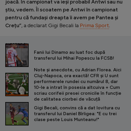
joacă. În campionat va ieși probabil Antwi sau nu
știu, vedem. Îl scoatem pe Antwi în campionat
pentru că fundași dreapta îi avem pe Pantea și
Crețu”
, a declarat Gigi Becali la
Prima Sport
.
CITEȘTE ȘI
Fanii lui Dinamo au luat foc după
transferul lui Mihai Popescu la FCSB!
Note și anecdote, cu Adrian Florea. Aici
Cluj-Napoca, ora exactă! CFR și U sunt
performerele rundei cu numărul 8, dar
10-le a intrat în posesia altcuiva + Cum
scriau corifeii presei cronicile în funcție
de calitatea ciorbei de văcuță
Gigi Becali, convins că a dat lovitura cu
transferul lui Daniel Bîrligea: "E cu trei
clase peste Louis Munteanu!"