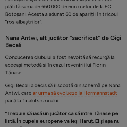
Intră în cont
plătită suma de 660.000 de euro celor de la FC
Creează cont
Botoșani. Acesta a adunat 60 de apariții în tricoul
”roș-albaștrilor”.
Nana Antwi, alt jucător ”sacrificat” de Gigi
Becali
Conducerea clubului a fost nevoită să recurgă la
aceeași metodă și în cazul revenirii lui Florin
Tănase.
Gigi Becali a decis să îl scoată din schemă pe Nana
Antwi, care
ar urma să evolueze la Hermannstadt
până la finalul sezonului.
”Trebuie să iasă un jucător ca să intre Tănase pe
listă. În cupele europene va ieși Haruț. El și așa nu