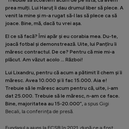
Natație
prea mulți. Lui Haruț îi dau drumul liber să plece. A
venit la mine și m-a rugat să-l las să plece ca să
Formula 1
joace. Bine, mă, dacă tu vrei așa.
Gimnastică
El ce să facă? Îmi apăr și eu corabia mea. Du-te,
Auto
joacă fotbal și demonstrează. Uite, lui Panțîru îi
Rugby
măresc contractul. De ce? Pentru că mie mi-a
Ciclism
plăcut. Am văzut acolo ... Război!
Alte sporturi
Lui Lixandru, pentru că acum a pătimit îl chem și îi
măresc. Avea 10.000 și îi fac 15.000. Aia e!
JO 2024
Trebuie să le măresc acum pentru că, uite, i-am
JO 2026
dat 25.000. Trebuie să le măresc, n-am ce face.
Bine, majoritatea au 15-20.000”,
a spus Gigi
Becali, la conferința de presă.
Fundașul a ajuns la FCSB în 2021, după ce a fost