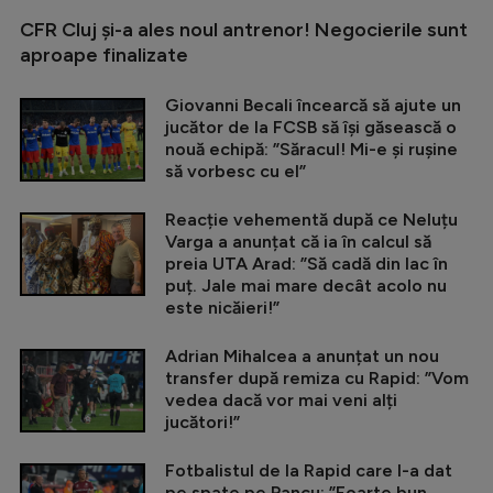
CFR Cluj și-a ales noul antrenor! Negocierile sunt
aproape finalizate
Giovanni Becali încearcă să ajute un
jucător de la FCSB să își găsească o
nouă echipă: ”Săracul! Mi-e și rușine
să vorbesc cu el”
Reacție vehementă după ce Neluțu
Varga a anunțat că ia în calcul să
preia UTA Arad: ”Să cadă din lac în
puț. Jale mai mare decât acolo nu
este nicăieri!”
Adrian Mihalcea a anunțat un nou
transfer după remiza cu Rapid: ”Vom
vedea dacă vor mai veni alți
jucători!”
Fotbalistul de la Rapid care l-a dat
pe spate pe Pancu: ”Foarte bun