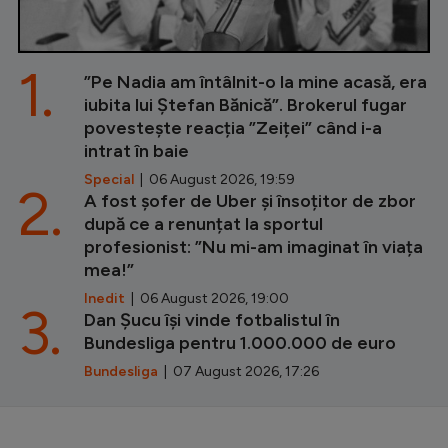
1.
”Pe Nadia am întâlnit-o la mine acasă, era
iubita lui Ștefan Bănică”. Brokerul fugar
povestește reacția ”Zeiței” când i-a
intrat în baie
Special
| 06 August 2026, 19:59
2.
A fost șofer de Uber și însoțitor de zbor
după ce a renunțat la sportul
profesionist: ”Nu mi-am imaginat în viața
mea!”
Inedit
| 06 August 2026, 19:00
3.
Dan Șucu își vinde fotbalistul în
Bundesliga pentru 1.000.000 de euro
Bundesliga
| 07 August 2026, 17:26