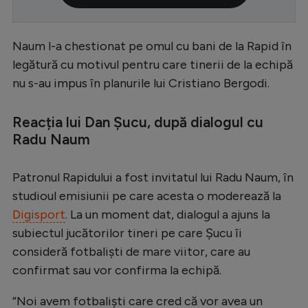
Serie A
Bundesliga
Naum l-a chestionat pe omul cu bani de la Rapid în
legătură cu motivul pentru care tinerii de la echipă
Ligue 1
nu s-au impus în planurile lui Cristiano Bergodi.
Campionate
Reacția lui Dan Șucu, după dialogul cu
Starurile fotbalului
Radu Naum
EURO 2024
Stranieri
Patronul Rapidului a fost invitatul lui Radu Naum, în
studioul emisiunii pe care acesta o moderează la
Clasamente
Digisport
. La un moment dat, dialogul a ajuns la
subiectul jucătorilor tineri pe care Șucu îi
consideră fotbaliști de mare viitor, care au
confirmat sau vor confirma la echipă.
Tenis
Handbal
”Noi avem fotbaliști care cred că vor avea un