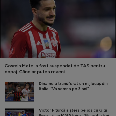
Cosmin Matei a fost suspendat de TAS pentru
dopaj. Când ar putea reveni
Dinamo a transferat un mijlocaș din
Italia: ”Va semna pe 3 ani”
Victor Pițurcă a șters pe jos cu Gigi
Becali și cu MM Stoica: ”Nu poți să ai