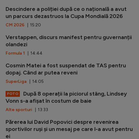
Descindere a poliției după ce o națională a avut
un parcurs dezastruos la Cupa Mondială 2026
CM 2026
| 15:20
Verstappen, discurs manifest pentru guvernanții
olandezi
Formula 1
| 14:44
Cosmin Matei a fost suspendat de TAS pentru
dopaj. Când ar putea reveni
SuperLiga
| 14:05
După 8 operații la piciorul stâng, Lindsey
FOTO
Vonn s-a afișat în costum de baie
Alte sporturi
| 13:33
Părerea lui David Popovici despre revenirea
sportivilor ruși și un mesaj pe care l-a avut pentru
ei