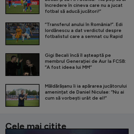
încredere în cineva care nu a jucat
fotbal să aducă jucători!”
”Transferul anului în România!”. Edi
Iordănescu a dat verdictul despre
fotbalistul care a semnat cu Rapid
Gigi Becali încă îl așteaptă pe
membrul Generației de Aur la FCSB:
”A fost ideea lui MM”
Măldărășanu îi ia apărarea jucătorului
amenințat de Daniel Niculae: ”Nu ai
cum să vorbești urât de el!”
Cele mai citite