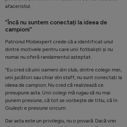
Intră în cont
afaceristul.
Creează cont
”Încă nu suntem conectați la ideea de
campioni”
Patronul Mobexpert crede că a identificat unul
dintre motivele pentru care unii fotbaliști și nu
numai nu oferă randamentul așteptat.
”Eu cred că unii oameni din club, dintre colegii mei,
unii jucători sau chiar din staff, nu sunt conectați la
ideea de campion. Nu cred că realizează ce
presupune asta. Unii colegi mă rugau să nu mai
punem presiune, că tot se vorbește de titlu, că în
Giulești e presiune oricum.
Dar asta este un privilegiu, nu o povară. Dacă vrei