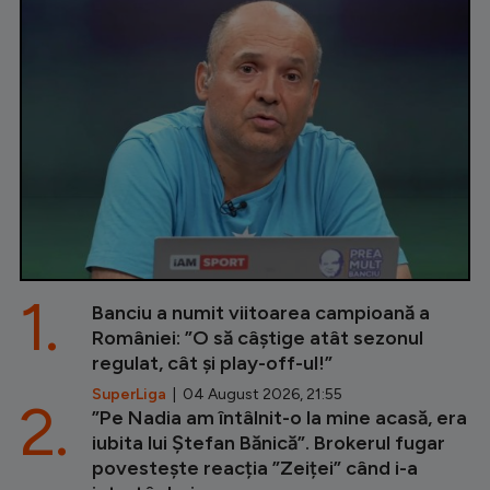
1.
Banciu a numit viitoarea campioană a
României: ”O să câștige atât sezonul
regulat, cât și play-off-ul!”
SuperLiga
| 04 August 2026, 21:55
2.
”Pe Nadia am întâlnit-o la mine acasă, era
iubita lui Ștefan Bănică”. Brokerul fugar
povestește reacția ”Zeiței” când i-a