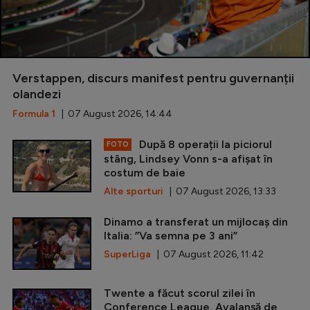
Verstappen, discurs manifest pentru guvernanții
olandezi
Formula 1
| 07 August 2026, 14:44
După 8 operații la piciorul
FOTO
stâng, Lindsey Vonn s-a afișat în
costum de baie
Alte sporturi
| 07 August 2026, 13:33
Dinamo a transferat un mijlocaș din
Italia: ”Va semna pe 3 ani”
SuperLiga
| 07 August 2026, 11:42
Twente a făcut scorul zilei în
Conference League. Avalanșă de