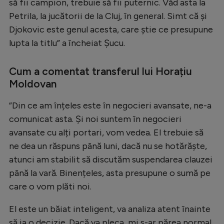
să fii campion, trebuie să fii puternic. Văd asta la
Petrila, la jucătorii de la Cluj, în general. Simt că și
Djokovic este genul acesta, care știe ce presupune
lupta la titlu” a încheiat Șucu.
Cum a comentat transferul lui Horațiu
Moldovan
”Din ce am înțeles este în negocieri avansate, ne-a
comunicat asta. Și noi suntem în negocieri
avansate cu alți portari, vom vedea. El trebuie să
ne dea un răspuns până luni, dacă nu se hotărăște,
atunci am stabilit să discutăm suspendarea clauzei
până la vară. Binențeles, asta presupune o sumă pe
care o vom plăti noi.
El este un băiat inteligent, va analiza atent înainte
să ia o decizie. Dacă va pleca, mi s-ar părea normal