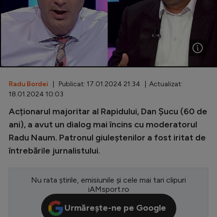
Special
Diverse
Inedit
Clasamente
Radu Bordei
| Publicat: 17.01.2024 21:34 | Actualizat:
18.01.2024 10:03
Acționarul majoritar al Rapidului, Dan Șucu (60 de
Champions League
ani), a avut un dialog mai încins cu moderatorul
Radu Naum. Patronul giuleștenilor a fost iritat de
Europa League
întrebările jurnalistului.
Conference League
CM 2026
Nu rata știrile, emisiunile și cele mai tari clipuri
iAMsport.ro
Premier League
Urmărește-ne pe Google
LaLiga