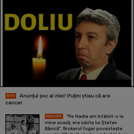
Anunţul şoc al zilei! Puţini ştiau că are
RTV
cancer
”Pe Nadia am întâlnit-o la
EXCLUSIV
mine acasă, era iubita lui Ștefan
Bănică”. Brokerul fugar povestește