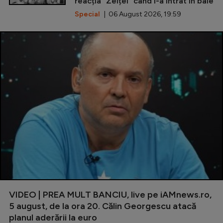
reacția ”Zeiței” când i-a intrat în baie
Special
| 06 August 2026, 19:59
VIDEO | PREA MULT BANCIU, live pe iAMnews.ro,
5 august, de la ora 20. Călin Georgescu atacă
planul aderării la euro