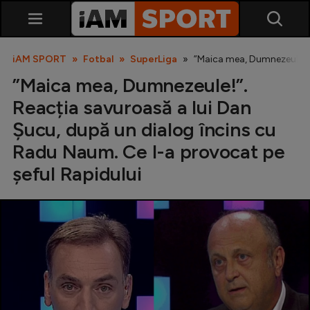
iAM SPORT
Fotbal
SuperLiga
”Maica mea, Dumnezeule!”.
”Maica mea, Dumnezeule!”.
Reacția savuroasă a lui Dan
Șucu, după un dialog încins cu
Radu Naum. Ce l-a provocat pe
șeful Rapidului
SuperLiga
Liga 2
Cupa României
Echipa Națională
U21
Fotbal feminin