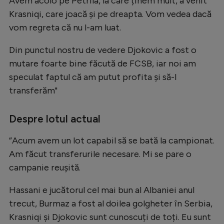
Avem acolo pe Petrila, la care ținem mult, a venit
Krasniqi, care joacă și pe dreapta. Vom vedea dacă
vom regreta că nu l-am luat.
Din punctul nostru de vedere Djokovic a fost o
mutare foarte bine făcută de FCSB, iar noi am
speculat faptul că am putut profita și să-l
transferăm"
Despre lotul actual
”Acum avem un lot capabil să se bată la campionat.
Am făcut transferurile necesare. Mi se pare o
campanie reușită.
Hassani e jucătorul cel mai bun al Albaniei anul
trecut, Burmaz a fost al doilea golgheter în Serbia,
Krasniqi și Djokovic sunt cunoscuți de toți. Eu sunt