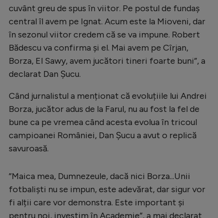
cuvânt greu de spus în viitor. Pe postul de fundaș
Natație
central îl avem pe Ignat. Acum este la Mioveni, dar
Formula 1
în sezonul viitor credem că se va impune. Robert
Gimnastică
Bădescu va confirma și el. Mai avem pe Cîrjan,
Borza, El Sawy, avem jucători tineri foarte buni”, a
Auto
declarat Dan Șucu.
Rugby
Când jurnalistul a menționat că evoluțiile lui Andrei
Ciclism
Borza, jucător adus de la Farul, nu au fost la fel de
Alte sporturi
bune ca pe vremea când acesta evolua în tricoul
campioanei României, Dan Șucu a avut o replică
JO 2024
savuroasă.
JO 2026
”Maica mea, Dumnezeule, dacă nici Borza...Unii
fotbaliști nu se impun, este adevărat, dar sigur vor
fi alții care vor demonstra. Este important și
pentru noi, investim în Academie”, a mai declarat