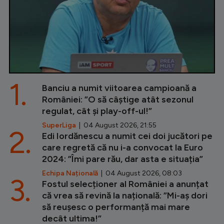
1.
Banciu a numit viitoarea campioană a
României: ”O să câștige atât sezonul
regulat, cât și play-off-ul!”
SuperLiga
| 04 August 2026, 21:55
2.
Edi Iordănescu a numit cei doi jucători pe
care regretă că nu i-a convocat la Euro
2024: ”Îmi pare rău, dar asta e situația”
Echipa Națională
| 04 August 2026, 08:03
3.
Fostul selecționer al României a anunțat
că vrea să revină la națională: ”Mi-aș dori
să reușesc o performanță mai mare
decât ultima!”