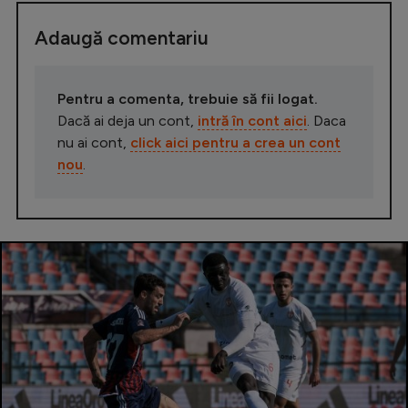
Adaugă comentariu
Pentru a comenta, trebuie să fii logat.
Dacă ai deja un cont,
intră în cont aici
. Daca
nu ai cont,
click aici pentru a crea un cont
nou
.