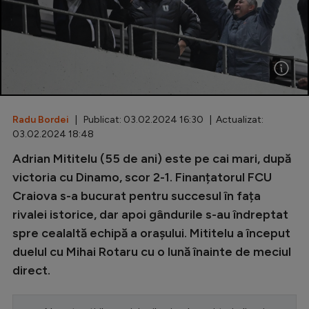
Special
Diverse
Inedit
Clasamente
Radu Bordei
| Publicat: 03.02.2024 16:30 | Actualizat:
03.02.2024 18:48
Adrian Mititelu (55 de ani) este pe cai mari, după
Champions League
victoria cu Dinamo, scor 2-1. Finanțatorul FCU
Craiova s-a bucurat pentru succesul în fața
Europa League
rivalei istorice, dar apoi gândurile s-au îndreptat
Conference League
spre cealaltă echipă a orașului. Mititelu a început
duelul cu Mihai Rotaru cu o lună înainte de meciul
CM 2026
direct.
Premier League
LaLiga