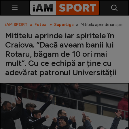
iAM SPORT
Fotbal
SuperLiga
Mititelu aprinde iar spirit
Mititelu aprinde iar spiritele în
Craiova. ”Dacă aveam banii lui
Rotaru, băgam de 10 ori mai
mult”. Cu ce echipă ar ține cu
adevărat patronul Universității
SuperLiga
Liga 2
Cupa României
Echipa Națională
U21
Fotbal feminin