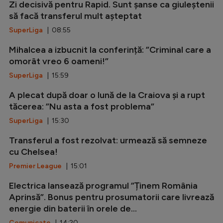
Zi decisivă pentru Rapid. Sunt șanse ca giuleștenii
să facă transferul mult așteptat
SuperLiga
| 08:55
Mihalcea a izbucnit la conferință: ”Criminal care a
omorât vreo 6 oameni!”
SuperLiga
| 15:59
A plecat după doar o lună de la Craiova și a rupt
tăcerea: ”Nu asta a fost problema”
SuperLiga
| 15:30
Transferul a fost rezolvat: urmează să semneze
cu Chelsea!
Premier League
| 15:01
Electrica lansează programul ”Ținem România
Aprinsă”. Bonus pentru prosumatorii care livrează
energie din baterii în orele de...
Comunicate
| 14:20