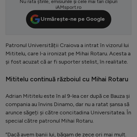
Nu rata știrile, emisiunile și cele mai tari clipuri
iAMsport.ro
Serie A
Urmărește-ne pe Google
Bundesliga
Ligue 1
Campionate
Patronul Universității Craiova a intrat în vizorul lui
Mititelu, care l-a ironizat pe Mihai Rotaru. Acesta a
Starurile fotbalului
și fost acuzat că ar fi suporter stelist, în realitate.
EURO 2024
Stranieri
Mititelu continuă războiul cu Mihai Rotaru
Clasamente
Adrian Mititelu este în al 9-lea cer după ce Bauza și
compania au învins Dinamo, dar nu a ratat șansa să
arunce săgeți și către concitadina Universitatea. În
special către patronul Mihai Rotaru.
Tenis
Handbal
”Dacă avem banii lui, băgam de zece ori mai mult.