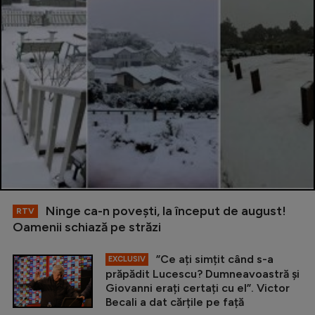
Ninge ca-n povești, la început de august!
RTV
Oamenii schiază pe străzi
”Ce ați simțit când s-a
EXCLUSIV
prăpădit Lucescu? Dumneavoastră și
Giovanni erați certați cu el”. Victor
Becali a dat cărțile pe față