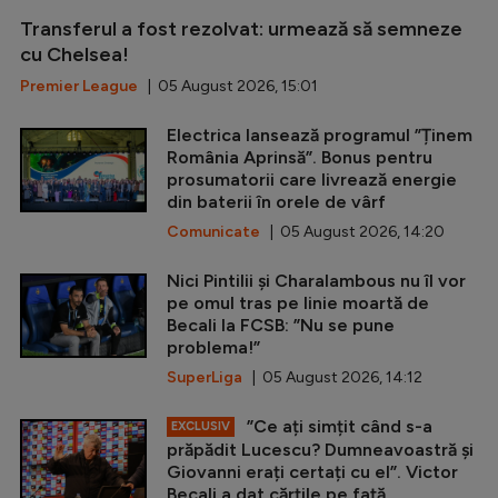
Transferul a fost rezolvat: urmează să semneze
cu Chelsea!
Premier League
| 05 August 2026, 15:01
Electrica lansează programul ”Ținem
România Aprinsă”. Bonus pentru
prosumatorii care livrează energie
din baterii în orele de vârf
Comunicate
| 05 August 2026, 14:20
Nici Pintilii și Charalambous nu îl vor
pe omul tras pe linie moartă de
Becali la FCSB: ”Nu se pune
problema!”
SuperLiga
| 05 August 2026, 14:12
”Ce ați simțit când s-a
EXCLUSIV
prăpădit Lucescu? Dumneavoastră și
Giovanni erați certați cu el”. Victor
Becali a dat cărțile pe față