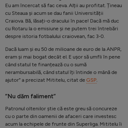
Eu am încercat să fac ceva. Alții au profitat. Țineau
Natație
cu Steaua și acum se dau fanii Universității
Formula 1
Craiova. Bă, lăsați-o dracului în pace! Dacă mă duc
Gimnastică
cu Rotaru la o emisiune și ne putem trei întrebări
despre istoria fotbalului craiovean, fac 3-0.
Auto
Rugby
Dacă luam și eu 50 de milioane de euro de la ANPR,
eram și mai bogat decât el. E ușor să umfli în pene
Ciclism
când statul te finanțează cu o sumă
Alte sporturi
nerambursabilă, când statul îți întinde o mână de
ajutor” a precizat Mititelu, citat de
GSP
.
JO 2024
JO 2026
”Nu dăm faliment”
Patronul oltenilor știe că este greu să concureze
cu o parte din oamenii de afaceri care investesc
acum la echipele de frunte din Superliga. Mititelu îi