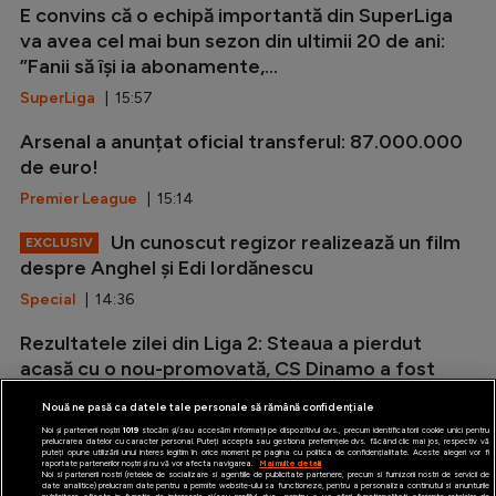
E convins că o echipă importantă din SuperLiga
va avea cel mai bun sezon din ultimii 20 de ani:
”Fanii să își ia abonamente,...
SuperLiga
| 15:57
Arsenal a anunțat oficial transferul: 87.000.000
de euro!
Premier League
| 15:14
Un cunoscut regizor realizează un film
EXCLUSIV
despre Anghel și Edi Iordănescu
Special
| 14:36
Rezultatele zilei din Liga 2: Steaua a pierdut
acasă cu o nou-promovată, CS Dinamo a fost
umilită de Slatina!
Nouă ne pasă ca datele tale personale să rămână confidențiale
Liga 2
| 13:48
Noi și partenerii noștri
1019
stocăm și/sau accesăm informații pe dispozitivul dvs., precum identificatorii cookie unici pentru
prelucrarea datelor cu caracter personal. Puteți accepta sau gestiona preferințele dvs. făcând clic mai jos, respectiv vă
puteți opune utilizării unui interes legitim în orice moment pe pagina cu politica de confidențialitate. Aceste alegeri vor fi
raportate partenerilor noștri și nu vă vor afecta navigarea.
Mai multe detalii
Noi si partenerii nostri (retelele de socializare si agentiile de publicitate partenere, precum si furnizorii nostri de servicii de
date analitice) prelucram date pentru a permite website-ului sa functioneze, pentru a personaliza continutul si anunturile