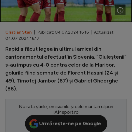
Special
Diverse
Inedit
Cristian Stan
| Publicat: 04.07.2024 16:16 | Actualizat:
04.07.2024 16:17
Clasamente
Rapid a făcut legea în ultimul amical din
cantonamentul efectuat în Slovenia. ”Giuleștenii”
s-au impus cu 4-0 contra celor de la Maribor,
golurile fiind semnate de Florent Hasani (24 și
Champions League
49), Timotej Jambor (67) și Gabriel Gheorghe
Europa League
(86).
Conference League
Nu rata știrile, emisiunile și cele mai tari clipuri
CM 2026
iAMsport.ro
Premier League
Urmărește-ne pe Google
LaLiga