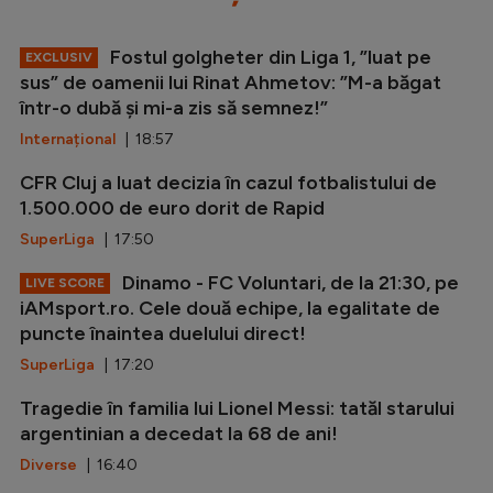
Fostul golgheter din Liga 1, ”luat pe
EXCLUSIV
sus” de oamenii lui Rinat Ahmetov: ”M-a băgat
într-o dubă și mi-a zis să semnez!”
Internațional
| 18:57
CFR Cluj a luat decizia în cazul fotbalistului de
1.500.000 de euro dorit de Rapid
SuperLiga
| 17:50
Dinamo - FC Voluntari, de la 21:30, pe
LIVE SCORE
iAMsport.ro. Cele două echipe, la egalitate de
puncte înaintea duelului direct!
SuperLiga
| 17:20
Tragedie în familia lui Lionel Messi: tatăl starului
argentinian a decedat la 68 de ani!
Diverse
| 16:40