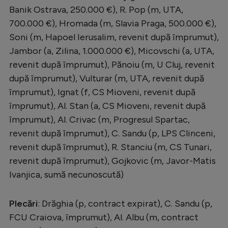
Intră în cont
Banik Ostrava, 250.000 €), R. Pop (m, UTA,
Creează cont
700.000 €), Hromada (m, Slavia Praga, 500.000 €),
Soni (m, Hapoel Ierusalim, revenit după împrumut),
Jambor (a, Zilina, 1.000.000 €), Micovschi (a, UTA,
revenit după împrumut), Pănoiu (m, U Cluj, revenit
după împrumut), Vulturar (m, UTA, revenit după
împrumut), Ignat (f, CS Mioveni, revenit după
împrumut), Al. Stan (a, CS Mioveni, revenit după
împrumut), Al. Crivac (m, Progresul Spartac,
revenit după împrumut), C. Sandu (p, LPS Clinceni,
revenit după împrumut), R. Stanciu (m, CS Tunari,
revenit după împrumut), Gojkovic (m, Javor-Matis
Ivanjica, sumă necunoscută)
Plecări
: Drăghia (p, contract expirat), C. Sandu (p,
FCU Craiova, împrumut), Al. Albu (m, contract