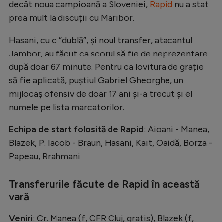
decât noua campioană a Sloveniei,
Rapid
nu a stat
Natație
prea mult la discuții cu Maribor.
Formula 1
Hasani, cu o ”dublă”, și noul transfer, atacantul
Gimnastică
Jambor, au făcut ca scorul să fie de neprezentare
Auto
după doar 67 minute. Pentru ca lovitura de grație
să fie aplicată, puștiul Gabriel Gheorghe, un
Rugby
mijlocaș ofensiv de doar 17 ani și-a trecut și el
Ciclism
numele pe lista marcatorilor.
Alte sporturi
Echipa de start folosită de Rapid
: Aioani - Manea,
JO 2024
Blazek, P. Iacob - Braun, Hasani, Kait, Oaidă, Borza -
Papeau, Rrahmani
JO 2026
Transferurile făcute de Rapid în această
vară
Veniri
: Cr. Manea (f, CFR Cluj, gratis), Blazek (f,