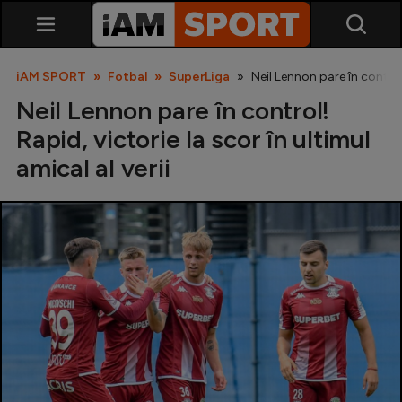
iAM SPORT
Fotbal
SuperLiga
Neil Lennon pare în control!
Neil Lennon pare în control!
Rapid, victorie la scor în ultimul
amical al verii
SuperLiga
Liga 2
Cupa României
Echipa Națională
U21
Fotbal feminin