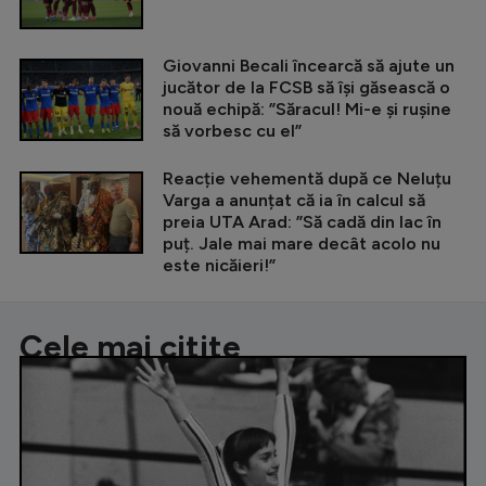
Giovanni Becali încearcă să ajute un
jucător de la FCSB să își găsească o
nouă echipă: ”Săracul! Mi-e și rușine
să vorbesc cu el”
Reacție vehementă după ce Neluțu
Varga a anunțat că ia în calcul să
preia UTA Arad: ”Să cadă din lac în
puț. Jale mai mare decât acolo nu
este nicăieri!”
Cele mai citite