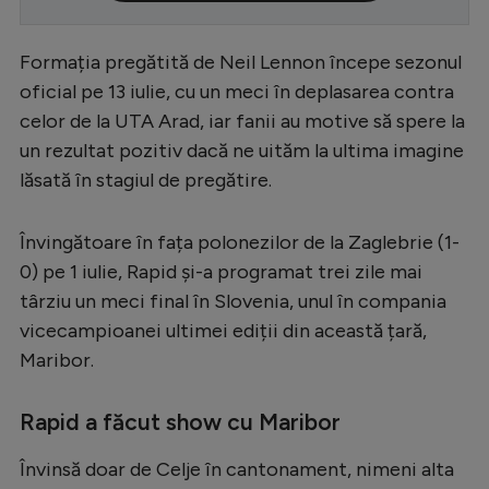
Serie A
Formația pregătită de Neil Lennon începe sezonul
Bundesliga
oficial pe 13 iulie, cu un meci în deplasarea contra
Ligue 1
celor de la UTA Arad, iar fanii au motive să spere la
un rezultat pozitiv dacă ne uităm la ultima imagine
Campionate
lăsată în stagiul de pregătire.
Starurile fotbalului
EURO 2024
Învingătoare în fața polonezilor de la Zaglebrie (1-
0) pe 1 iulie, Rapid și-a programat trei zile mai
Stranieri
târziu un meci final în Slovenia, unul în compania
Clasamente
vicecampioanei ultimei ediții din această țară,
Maribor.
Rapid a făcut show cu Maribor
Tenis
Învinsă doar de Celje în cantonament, nimeni alta
Handbal