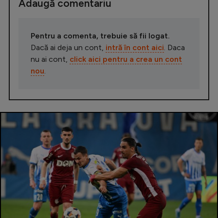
Adaugă comentariu
Pentru a comenta, trebuie să fii logat.
Dacă ai deja un cont,
intră în cont aici
. Daca
nu ai cont,
click aici pentru a crea un cont
nou
.