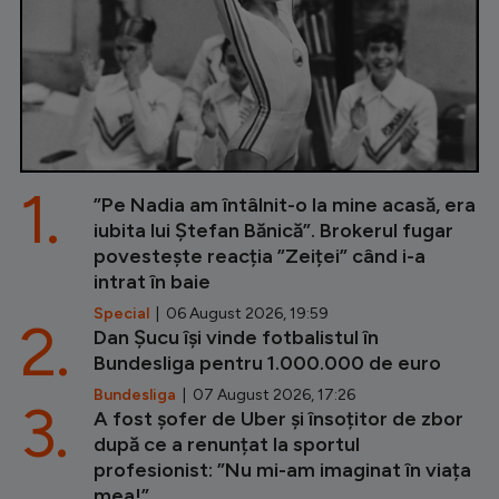
1.
”Pe Nadia am întâlnit-o la mine acasă, era
iubita lui Ștefan Bănică”. Brokerul fugar
povestește reacția ”Zeiței” când i-a
intrat în baie
Special
| 06 August 2026, 19:59
2.
Dan Șucu își vinde fotbalistul în
Bundesliga pentru 1.000.000 de euro
Bundesliga
| 07 August 2026, 17:26
3.
A fost șofer de Uber și însoțitor de zbor
după ce a renunțat la sportul
profesionist: ”Nu mi-am imaginat în viața
mea!”