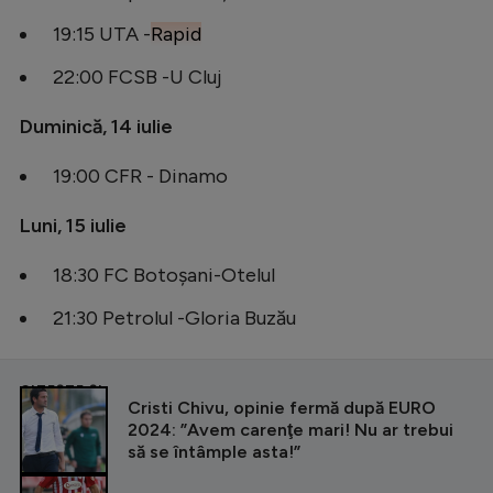
19:15 UTA -
Rapid
22:00 FCSB -U Cluj
Duminică, 14 iulie
19:00 CFR - Dinamo
Luni, 15 iulie
18:30 FC Botoșani-Otelul
21:30 Petrolul -Gloria Buzău
CITEȘTE ȘI
Cristi Chivu, opinie fermă după EURO
2024: ”Avem carenţe mari! Nu ar trebui
să se întâmple asta!”