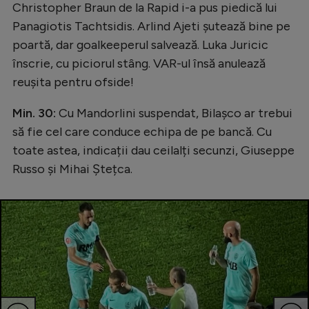
Christopher Braun de la Rapid i-a pus piedică lui
Panagiotis Tachtsidis. Arlind Ajeti şutează bine pe
poartă, dar goalkeeperul salvează. Luka Juricic
înscrie, cu piciorul stâng. VAR-ul însă anulează
reușita pentru ofside!
Min. 30:
Cu Mandorlini suspendat, Bilașco ar trebui
să fie cel care conduce echipa de pe bancă. Cu
toate astea, indicații dau ceilalți secunzi, Giuseppe
Russo și Mihai Ștețca.