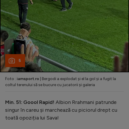
5
Foto :
iamsport.ro
| Bergodi a explodat și el la gol și a fugit la
coltul terenului să se bucure cu jucatorii și galeria
Min. 51: Goool Rapid!
Albion Rrahmani patrunde
singur în careu și marchează cu piciorul drept cu
toată opoziția lui Sava!