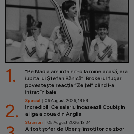
1.
”Pe Nadia am întâlnit-o la mine acasă, era
iubita lui Ștefan Bănică”. Brokerul fugar
povestește reacția ”Zeiței” când i-a
intrat în baie
Special
| 06 August 2026, 19:59
2.
Incredibil! Ce salariu încasează Coubiș în
a liga a doua din Anglia
Stranieri
| 05 August 2026, 12:34
3.
A fost șofer de Uber și însoțitor de zbor