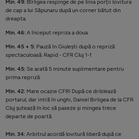
Min. 49:
Bîrligea respinge de pe linia porții lovitura
de cap a lui Săpunaru după un corner bătut din
dreapta.
Min. 46:
A început repriza a doua.
Min. 45 + 5:
Pauză în Giulești după o repriză
spectaculoasă. Rapid - CFR Cluj 1-1
Min. 45:
Se arată 5 minute suplimentare pentru
prima repriză.
Min. 42:
Mare ocazie CFR! După ce driblează
portarul, dar intră în unghi, Daniel Birligea de la CFR
Cluj șutează în loc să paseze și mingea trece
departe de poartă.
Min. 34:
Arbitrul acordă lovitură liberă după ce