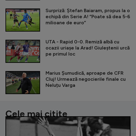
Surpriză: Ștefan Baiaram, propus la o
echipă din Serie A! ”Poate să dea 5-6
milioane de euro”
UTA - Rapid 0-0. Remiză albă cu
ocazii uriașe la Arad! Giuleștenii urcă
pe primul loc
Marius Șumudică, aproape de CFR
Cluj! Urmează negocierile finale cu
Neluțu Varga
Cele mai citite