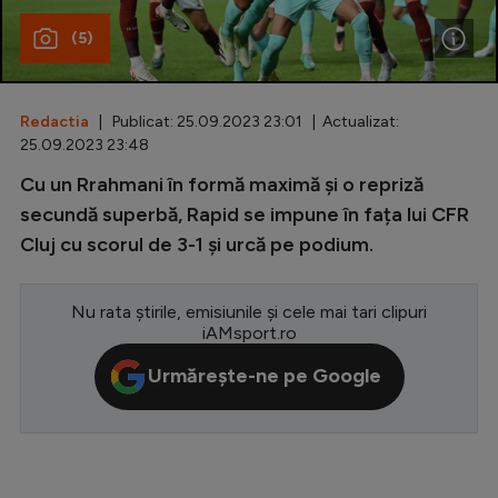
(5)
Special
Diverse
Inedit
Redactia
| Publicat: 25.09.2023 23:01 | Actualizat:
25.09.2023 23:48
Clasamente
Cu un Rrahmani în formă maximă și o repriză
secundă superbă, Rapid se impune în fața lui CFR
Cluj cu scorul de 3-1 și urcă pe podium.
Champions League
Nu rata știrile, emisiunile și cele mai tari clipuri
Europa League
iAMsport.ro
Conference League
Urmărește-ne pe Google
CM 2026
Premier League
LaLiga