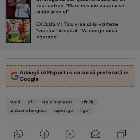
fost patron: ”Mare minune dacă nu se
vinde şi pe el”
EXCLUSIV | Țicu vrea să își viziteze
”victima” în spital. ”Va merge după
operație”
Adaugă iAMsport.ro ca sursă preferată în
Google
rapid
cfr
rapid bucuresti
cfr cluj
cristiano bergodi
superliga
liga 1