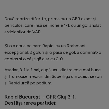
Natație
Formula 1
Două reprize diferite, prima cu un CFR exact și
Gimnastică
periculos, care însă se încheie 1-1, cu un gol anulat
ardelenilor de VAR.
Auto
Rugby
Și o a doua pe care Rapid, cu un Rrahmani
Ciclism
excepțional, 2 goluri și o pasă de gol, a dominat-o
copios și o câștigă clar cu 2-0.
Alte sporturi
JO 2024
Asadar, 3-1 la final, după unul dintre cele mai bune
și frumoase meciuri din Superligă din acest sezon
JO 2026
și Rapid urcă pe podium.
Rapid București - CFR Cluj 3-1.
Desfășurarea partidei: