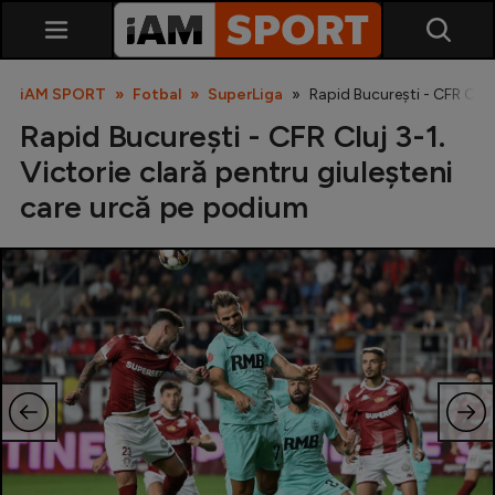
iAM SPORT
Fotbal
SuperLiga
Rapid București - CFR Cluj
Rapid București - CFR Cluj 3-1.
Victorie clară pentru giuleșteni
care urcă pe podium
SuperLiga
Liga 2
Cupa României
Echipa Națională
U21
Fotbal feminin