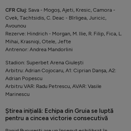
CFR Cluj:
Sava - Mogoș, Ajeti, Kresic, Camora -
Cvek, Tachtsidis, C. Deac - Bîrligea, Juricic,
Avounou
Rezerve: Hindrich - Morgan, M. Ilie, R. Filip, Fica, L.
Mihai, Krasniqi, Otele, Jefte
Antrenor: Andrea Mandorlini
Stadion: Superbet Arena Giulești
Arbitru: Adrian Cojocaru, A1: Ciprian Danșa, A2:
Adrian Popescu
Arbitru VAR: Radu Petrescu, AVAR: Vasile
Marinescu
Știrea inițială: Echipa din Gruia se luptă
pentru a cincea victorie consecutivă
Rapid București are un început echilibrat în