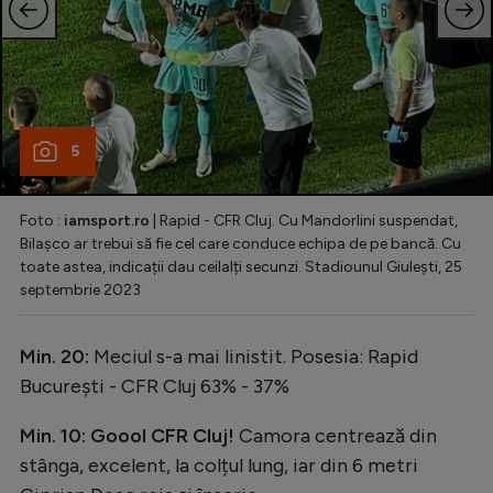
5
Foto :
iamsport.ro
| Rapid - CFR Cluj. Cu Mandorlini suspendat,
Bilașco ar trebui să fie cel care conduce echipa de pe bancă. Cu
toate astea, indicații dau ceilalți secunzi. Stadiounul Giulești, 25
septembrie 2023
Min. 20:
Meciul s-a mai linistit.
Posesia: Rapid
București - CFR Cluj 63% - 37%
Min. 10: Goool CFR Cluj!
Camora centrează din
stânga, excelent, la colțul lung, iar din 6 metri