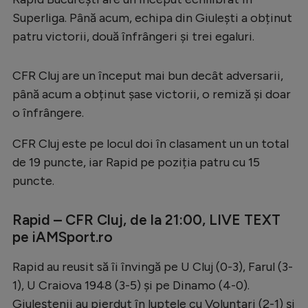
Superliga. Până acum, echipa din Giulești a obținut
patru victorii, două înfrângeri și trei egaluri.
CFR Cluj are un început mai bun decât adversarii,
până acum a obținut șase victorii, o remiză și doar
o înfrângere.
CFR Cluj este pe locul doi în clasament un un total
de 19 puncte, iar Rapid pe poziția patru cu 15
puncte.
Rapid – CFR Cluj, de la 21:00, LIVE TEXT
pe iAMSport.ro
Rapid au reusit să îi învingă pe U Cluj (0-3), Farul (3-
1), U Craiova 1948 (3-5) și pe Dinamo (4-0).
Giuleștenii au pierdut în luptele cu Voluntari (2-1) și