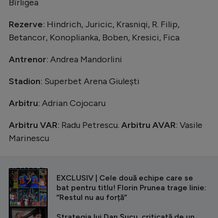
Bîrligea
Rezerve
: Hindrich, Juricic, Krasniqi, R. Filip,
Betancor, Konoplianka, Boben, Kresici, Fica
Antrenor
: Andrea Mandorlini
Stadion
: Superbet Arena Giulești
Arbitru
: Adrian Cojocaru
Arbitru VAR
: Radu Petrescu.
Arbitru
AVAR
: Vasile
Marinescu
CITEȘTE ȘI
EXCLUSIV | Cele două echipe care se
bat pentru titlu! Florin Prunea trage linie:
”Restul nu au forță”
Strategia lui Dan Șucu, criticată de un