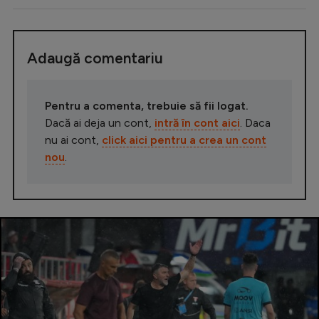
Adaugă comentariu
Pentru a comenta, trebuie să fii logat.
Dacă ai deja un cont,
intră în cont aici
. Daca
nu ai cont,
click aici pentru a crea un cont
nou
.