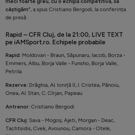
meci foarte greu, cu o echipă competitivă, să
câștigăm”
, a spus Cristiano Bergodi, la conferința
de presă
Rapid – CFR Cluj, de la 21:00, LIVE TEXT
pe iAMSport.ro. Echipele probabile
Rapid
: Moldovan - Braun, Săpunaru, Iacob, Borza -
Emmers, Albu, Borja Valle - Funsho, Borja Valle,
Petrila
Rezerve
: Drăghia, Al. Ioniță II, I. Cristea, Pănoiu,
Onea, Al. Stan, C. Cîrjan, Papeau
Antrenor
: Cristiano Bergodi
CFR Cluj
: Sava - Mogoș, Ajeti, Morgan - Deac,
Tachtsidis, Cvek, Avounou, Camora - Otele,