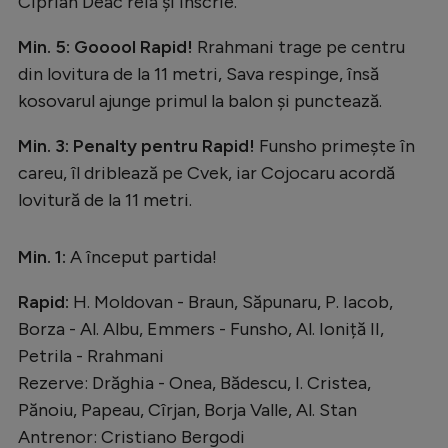
Ciprian Deac reia și înscrie.
Min. 5: Gooool Rapid!
Rrahmani trage pe centru
din lovitura de la 11 metri, Sava respinge, însă
kosovarul ajunge primul la balon și punctează.
Min. 3: Penalty pentru Rapid!
Funsho primește în
careu, îl driblează pe Cvek, iar Cojocaru acordă
lovitură de la 11 metri.
Min. 1:
A început partida!
Rapid:
H. Moldovan - Braun, Săpunaru, P. Iacob,
Borza - Al. Albu, Emmers - Funsho, Al. Ioniță II,
Petrila - Rrahmani
Rezerve: Drăghia - Onea, Bădescu, I. Cristea,
Pănoiu, Papeau, Cîrjan, Borja Valle, Al. Stan
Antrenor: Cristiano Bergodi