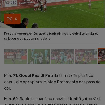
5
Foto :
iamsport.ro
| Bergodi a fugit din nou la coltul terenului să
se bucure cu jucatorii și galeria
Min. 71: Goool Rapid!
Petrila trimite în plasă cu
capul, din apropiere. Albion Rrahmani a dat pasa de
gol.
Min. 62:
Rapid se joacă cu ocaziile! Ioniță șutează și