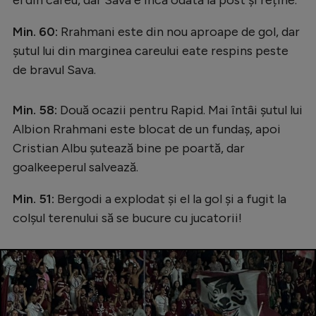
el din careu, dar Sava e încă odată la post și reține.
Min. 60:
Rrahmani este din nou aproape de gol, dar
șutul lui din marginea careului eate respins peste
de bravul Sava.
Min. 58:
Două ocazii pentru Rapid. Mai întâi șutul lui
Albion Rrahmani este blocat de un fundaș, apoi
Cristian Albu şutează bine pe poartă, dar
goalkeeperul salvează.
Min. 51:
Bergodi a explodat și el la gol și a fugit la
colșul terenului să se bucure cu jucatorii!