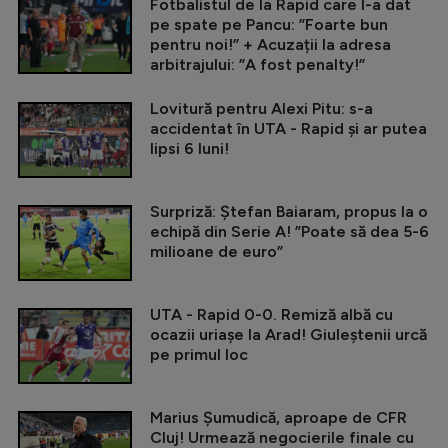
Fotbalistul de la Rapid care l-a dat
pe spate pe Pancu: ”Foarte bun
pentru noi!” + Acuzații la adresa
arbitrajului: ”A fost penalty!”
Lovitură pentru Alexi Pitu: s-a
accidentat în UTA - Rapid și ar putea
lipsi 6 luni!
Surpriză: Ștefan Baiaram, propus la o
echipă din Serie A! ”Poate să dea 5-6
milioane de euro”
UTA - Rapid 0-0. Remiză albă cu
ocazii uriașe la Arad! Giuleștenii urcă
pe primul loc
Marius Șumudică, aproape de CFR
Cluj! Urmează negocierile finale cu