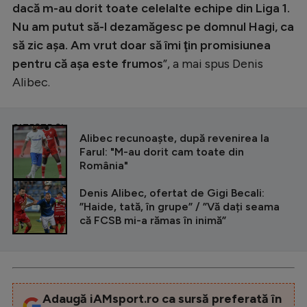
dacă m-au dorit toate celelalte echipe din Liga 1.
Nu am putut să-l dezamăgesc pe domnul Hagi, ca
să zic aşa. Am vrut doar să îmi ţin promisiunea
pentru că aşa este frumos
”, a mai spus Denis
Alibec.
CITEȘTE ȘI
Alibec recunoaște, după revenirea la
Farul: "M-au dorit cam toate din
România"
Denis Alibec, ofertat de Gigi Becali:
”Haide, tată, în grupe” / ”Vă dați seama
că FCSB mi-a rămas în inimă”
Adaugă iAMsport.ro ca sursă preferată în