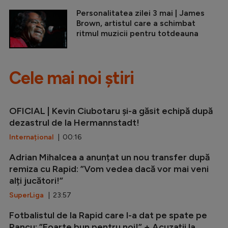
Personalitatea zilei 3 mai | James
Brown, artistul care a schimbat
ritmul muzicii pentru totdeauna
Cele mai noi știri
OFICIAL | Kevin Ciubotaru și-a găsit echipă după
dezastrul de la Hermannstadt!
Internațional
| 00:16
Adrian Mihalcea a anunțat un nou transfer după
remiza cu Rapid: ”Vom vedea dacă vor mai veni
alți jucători!”
SuperLiga
| 23:57
Fotbalistul de la Rapid care l-a dat pe spate pe
Pancu: ”Foarte bun pentru noi!” + Acuzații la