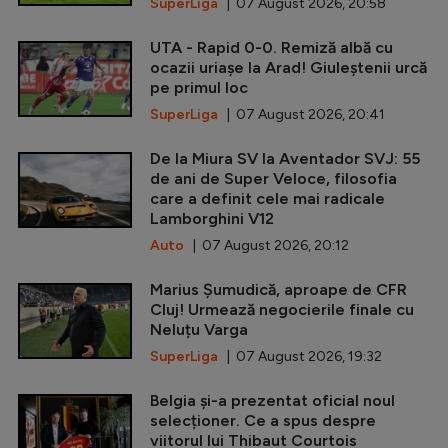
SuperLiga
| 07 August 2026, 20:58
UTA - Rapid 0-0. Remiză albă cu
ocazii uriașe la Arad! Giuleștenii urcă
pe primul loc
SuperLiga
| 07 August 2026, 20:41
De la Miura SV la Aventador SVJ: 55
de ani de Super Veloce, filosofia
care a definit cele mai radicale
Lamborghini V12
Auto
| 07 August 2026, 20:12
Marius Șumudică, aproape de CFR
Cluj! Urmează negocierile finale cu
Neluțu Varga
SuperLiga
| 07 August 2026, 19:32
Belgia și-a prezentat oficial noul
selecționer. Ce a spus despre
viitorul lui Thibaut Courtois