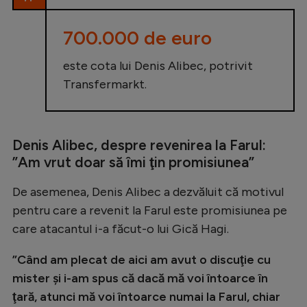
Intră în cont
Creează cont
700.000 de euro
este cota lui Denis Alibec, potrivit
Transfermarkt.
Denis Alibec, despre revenirea la Farul:
”Am vrut doar să îmi ţin promisiunea”
De asemenea, Denis Alibec a dezvăluit că motivul
pentru care a revenit la Farul este promisiunea pe
care atacantul i-a făcut-o lui Gică Hagi.
”Când am plecat de aici am avut o discuţie cu
mister şi i-am spus că dacă mă voi întoarce în
ţară, atunci mă voi întoarce numai la Farul, chiar