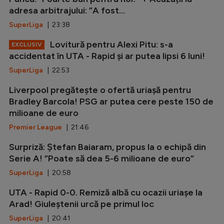
adresa arbitrajului: ”A fost...
SuperLiga
| 23:38
Lovitură pentru Alexi Pitu: s-a
EXCLUSIV
accidentat în UTA - Rapid și ar putea lipsi 6 luni!
SuperLiga
| 22:53
Liverpool pregătește o ofertă uriașă pentru
Bradley Barcola! PSG ar putea cere peste 150 de
milioane de euro
Premier League
| 21:46
Surpriză: Ștefan Baiaram, propus la o echipă din
Serie A! ”Poate să dea 5-6 milioane de euro”
SuperLiga
| 20:58
UTA - Rapid 0-0. Remiză albă cu ocazii uriașe la
Arad! Giuleștenii urcă pe primul loc
SuperLiga
| 20:41