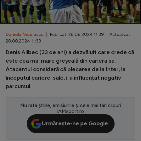
Special
Diverse
Inedit
Daniela Nicolescu
| Publicat: 28.08.2024 11:39 | Actualizat:
28.08.2024 11:39
Clasamente
Denis Alibec (33 de ani) a dezvăluit care crede că
este cea mai mare greșeală din cariera sa.
Atacantul consideră că plecarea de la Inter, la
începutul carierei sale, i-a influențat negativ
Champions League
parcursul.
Europa League
Conference League
Nu rata știrile, emisiunile și cele mai tari clipuri
iAMsport.ro
CM 2026
Urmărește-ne pe Google
Premier League
LaLiga