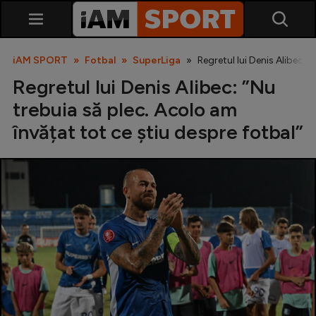
iAM SPORT
Fotbal
SuperLiga
Regretul lui Denis Alibec: 
Regretul lui Denis Alibec: ”Nu
trebuia să plec. Acolo am
învățat tot ce știu despre fotbal”
SuperLiga
Liga 2
Cupa României
Echipa Națională
U21
Fotbal feminin