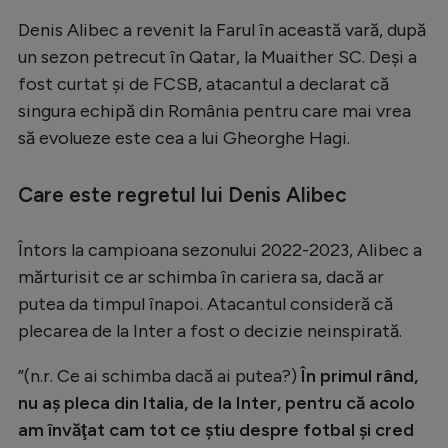
Serie A
Denis Alibec a revenit la Farul în această vară, după
un sezon petrecut în Qatar, la Muaither SC. Deși a
Bundesliga
fost curtat și de FCSB, atacantul a declarat că
Ligue 1
singura echipă din România pentru care mai vrea
să evolueze este cea a lui Gheorghe Hagi.
Campionate
Starurile fotbalului
Care este regretul lui Denis Alibec
EURO 2024
Întors la campioana sezonului 2022-2023, Alibec a
Stranieri
mărturisit ce ar schimba în cariera sa, dacă ar
Clasamente
putea da timpul înapoi. Atacantul consideră că
plecarea de la Inter a fost o decizie neinspirată.
”(n.r. Ce ai schimba dacă ai putea?)
În primul rând,
Tenis
nu aş pleca din Italia, de la Inter, pentru că acolo
am învăţat cam tot ce ştiu despre fotbal şi cred
Handbal