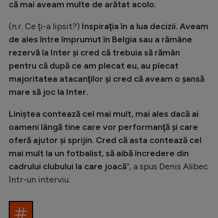
că mai aveam multe de arătat acolo.
Natație
(n.r. Ce ţi-a lipsit?)
Inspiraţia în a lua decizii. Aveam
Formula 1
de ales între împrumut în Belgia sau a rămâne
Gimnastică
rezervă la Inter şi cred că trebuia să rămân
Auto
pentru că după ce am plecat eu, au plecat
majoritatea atacanţilor şi cred că aveam o şansă
Rugby
mare să joc la Inter.
Ciclism
Liniştea contează cel mai mult, mai ales dacă ai
Alte sporturi
oameni lângă tine care vor performanţă şi care
JO 2024
oferă ajutor şi sprijin. Cred că asta contează cel
mai mult la un fotbalist, să aibă încredere din
JO 2026
cadrului clubului la care joacă
”, a spus Denis Alibec
într-un interviu.