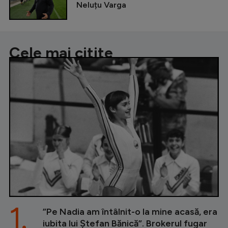
Neluțu Varga
Cele mai citite
1.
”Pe Nadia am întâlnit-o la mine acasă, era
iubita lui Ștefan Bănică”. Brokerul fugar