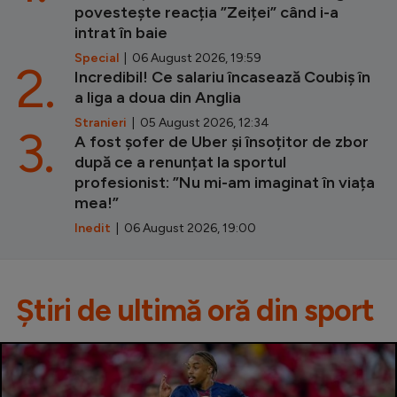
povestește reacția ”Zeiței” când i-a
intrat în baie
Special
| 06 August 2026, 19:59
2.
Incredibil! Ce salariu încasează Coubiș în
a liga a doua din Anglia
Stranieri
| 05 August 2026, 12:34
3.
A fost șofer de Uber și însoțitor de zbor
după ce a renunțat la sportul
profesionist: ”Nu mi-am imaginat în viața
mea!”
Inedit
| 06 August 2026, 19:00
Știri de ultimă oră din sport