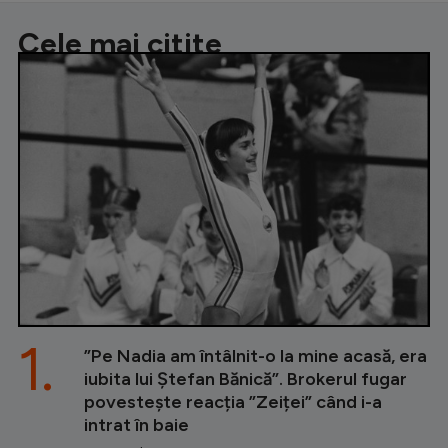
Cele mai citite
1.
”Pe Nadia am întâlnit-o la mine acasă, era
iubita lui Ștefan Bănică”. Brokerul fugar
povestește reacția ”Zeiței” când i-a
intrat în baie