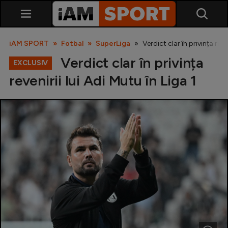
iAM SPORT
Fotbal
SuperLiga
Verdict clar în privința reve
Verdict clar în privința
EXCLUSIV
revenirii lui Adi Mutu în Liga 1
SuperLiga
Liga 2
Cupa României
Echipa Națională
U21
Fotbal feminin