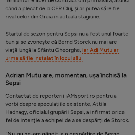
"Briliantul" e liber de contract din primăvară, atunci
când a plecat de la CFR Cluj, și ar putea să le fie
Serie A
rival celor din Gruia în actuala stagiune.
Bundesliga
Ligue 1
Startul de sezon pentru Sepsi nu a fost unul foarte
bun și se zvonește că Bernd Storck nu mai are
Campionate
viață lungă la Sfântu Gheorghe,
iar Adi Mutu ar
Starurile fotbalului
urma să fie instalat în locul său.
EURO 2024
Adrian Mutu are, momentan, ușa închisă la
Stranieri
Sepsi
Clasamente
Contactat de reporterii iAMsport.ro pentru a
vorbi despre speculațiile existente, Attila
Hadnagy, oficialul grupării Sepsi, a infirmat orice
Tenis
fel de intenție a echipei de a se despărți de Storck.
Handbal
"Nu, nu ne-am gândit la o despărțire de Bernd