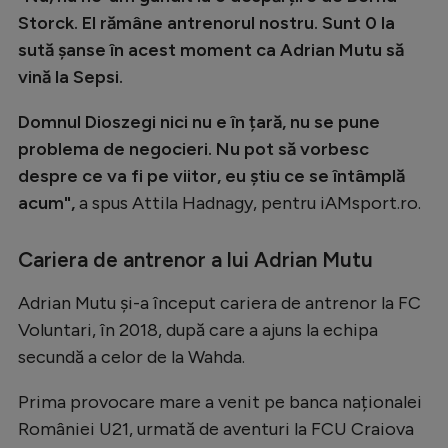
Natație
Storck. El rămâne antrenorul nostru. Sunt 0 la
sută șanse în acest moment ca Adrian Mutu să
Formula 1
vină la Sepsi.
Gimnastică
Domnul Dioszegi nici nu e în țară, nu se pune
Auto
problema de negocieri. Nu pot să vorbesc
Rugby
despre ce va fi pe viitor, eu știu ce se întâmplă
acum",
a spus Attila Hadnagy, pentru iAMsport.ro.
Ciclism
Alte sporturi
Cariera de antrenor a lui Adrian Mutu
JO 2024
Adrian Mutu și-a început cariera de antrenor la FC
JO 2026
Voluntari, în 2018, după care a ajuns la echipa
secundă a celor de la Wahda.
Prima provocare mare a venit pe banca naționalei
României U21, urmată de aventuri la FCU Craiova