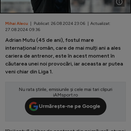
Special
Diverse
Mihai Alecu
| Publicat: 26.08.2024 23:06 | Actualizat:
27.08.2024 09:36
Inedit
Adrian Mutu (45 de ani), fostul mare
Clasamente
internațional român, care de mai mulți ani a ales
cariera de antrenor, este în acest moment în
căutarea unei noi provocări, iar aceasta ar putea
veni chiar din Liga 1.
Champions League
Europa League
Nu rata știrile, emisiunile și cele mai tari clipuri
iAMsport.ro
Conference League
Urmărește-ne pe Google
CM 2026
Premier League
LaLiga