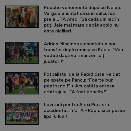
Reacție vehementă după ce Neluțu
Varga a anunțat că ia în calcul să
preia UTA Arad: ”Să cadă din lac în
puț. Jale mai mare decât acolo nu
este nicăieri!”
Adrian Mihalcea a anunțat un nou
transfer după remiza cu Rapid: ”Vom
vedea dacă vor mai veni alți
jucători!”
Fotbalistul de la Rapid care l-a dat
pe spate pe Pancu: ”Foarte bun
pentru noi!” + Acuzații la adresa
arbitrajului: ”A fost penalty!”
Lovitură pentru Alexi Pitu: s-a
accidentat în UTA - Rapid și ar putea
lipsi 6 luni!