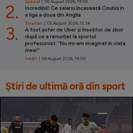
Special
| 06 August 2026, 19:59
2.
Incredibil! Ce salariu încasează Coubiș în
a liga a doua din Anglia
Stranieri
| 05 August 2026, 12:34
3.
A fost șofer de Uber și însoțitor de zbor
după ce a renunțat la sportul
profesionist: ”Nu mi-am imaginat în viața
mea!”
Inedit
| 06 August 2026, 19:00
Știri de ultimă oră din sport