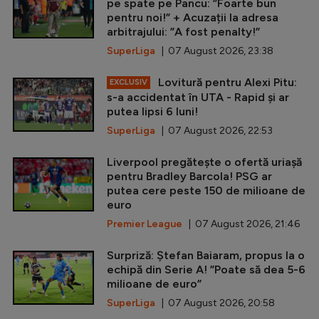
pe spate pe Pancu: ”Foarte bun
pentru noi!” + Acuzații la adresa
arbitrajului: ”A fost penalty!”
SuperLiga
| 07 August 2026, 23:38
Lovitură pentru Alexi Pitu:
EXCLUSIV
s-a accidentat în UTA - Rapid și ar
putea lipsi 6 luni!
SuperLiga
| 07 August 2026, 22:53
Liverpool pregătește o ofertă uriașă
pentru Bradley Barcola! PSG ar
putea cere peste 150 de milioane de
euro
Premier League
| 07 August 2026, 21:46
Surpriză: Ștefan Baiaram, propus la o
echipă din Serie A! ”Poate să dea 5-6
milioane de euro”
SuperLiga
| 07 August 2026, 20:58