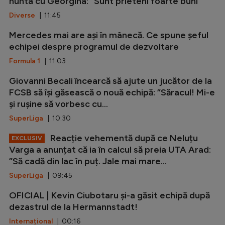
nunta cu Georgina: ”Sunt prieteni foarte buni”
Diverse
| 11:45
Mercedes mai are ași în mânecă. Ce spune șeful
echipei despre programul de dezvoltare
Formula 1
| 11:03
Giovanni Becali încearcă să ajute un jucător de la
FCSB să își găsească o nouă echipă: ”Săracul! Mi-e
și rușine să vorbesc cu...
SuperLiga
| 10:30
Reacție vehementă după ce Neluțu
EXCLUSIV
Varga a anunțat că ia în calcul să preia UTA Arad:
”Să cadă din lac în puț. Jale mai mare...
SuperLiga
| 09:45
OFICIAL | Kevin Ciubotaru și-a găsit echipă după
dezastrul de la Hermannstadt!
Internațional
| 00:16