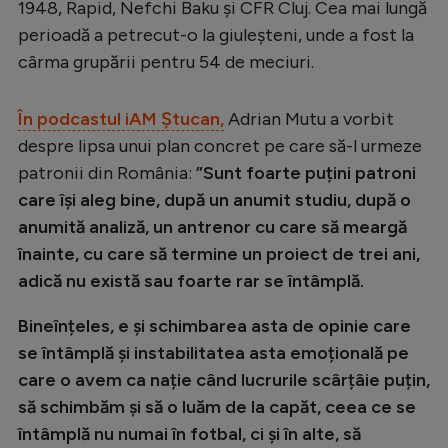
Intră în cont
1948, Rapid, Nefchi Baku și CFR Cluj. Cea mai lungă
perioadă a petrecut-o la giuleșteni, unde a fost la
Creează cont
cârma grupării pentru 54 de meciuri.
În podcastul iAM Ștucan,
Adrian Mutu a vorbit
despre lipsa unui plan concret pe care să-l urmeze
patronii din România:
”Sunt foarte puțini patroni
care își aleg bine, după un anumit studiu, după o
anumită analiză, un antrenor cu care să meargă
înainte, cu care să termine un proiect de trei ani,
adică nu există sau foarte rar se întâmplă.
Bineînțeles, e și schimbarea asta de opinie care
se întâmplă și instabilitatea asta emoțională pe
care o avem ca nație când lucrurile scârțâie puțin,
să schimbăm și să o luăm de la capăt, ceea ce se
întâmplă nu numai în fotbal, ci și în alte, să