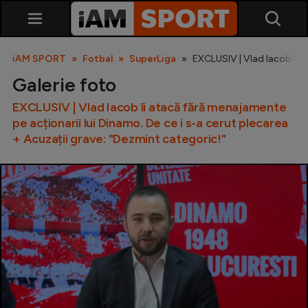
iAM SPORT
Fotbal
SuperLiga
EXCLUSIV | Vlad Iacob îi a
Galerie foto
EXCLUSIV | Vlad Iacob îi atacă fără menajamente
pe acționarii lui Dinamo. De ce i s-a cerut plecarea
+ Acuzații grave: "Dezmint categoric!"
SuperLiga
Liga 2
Cupa României
Echipa Națională
U21
Fotbal feminin