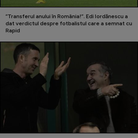
Natație
”Transferul anului în România!”. Edi Iordănescu a
Formula 1
dat verdictul despre fotbalistul care a semnat cu
Gimnastică
Rapid
Auto
Rugby
Ciclism
Alte sporturi
JO 2024
JO 2026