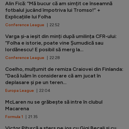
Alin Fică: ”Mă bucur că am simțit ce înseamnă
fotbalul jucând împotriva lui Tromso!” +
Explicațiile lui Folha
Conference League
| 22:52
Varga și-a ieșit din minți după umilința CFR-ului:
”Folha e istorie, poate vine Șumudică sau
Iordănescu! E posibil să merg la...
Conference League
| 22:28
Coelho, mulțumit de remiza Craiovei din Finlanda:
”Dacă luăm în considerare că am jucat în
deplasare și pe un teren...
Europa League
| 22:04
McLaren nu se grăbește să intre în clubul
Macarena
Formula 1
| 21:35
Victor Pițurcă a șters pe jos cu Gigi Becali și cu