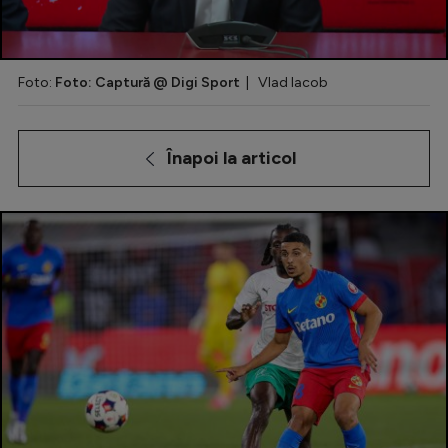
Special
Diverse
Foto:
Foto: Captură @ Digi Sport
| Vlad Iacob
Inedit
Clasamente
Înapoi la articol
Champions League
Europa League
Conference League
CM 2026
Premier League
LaLiga