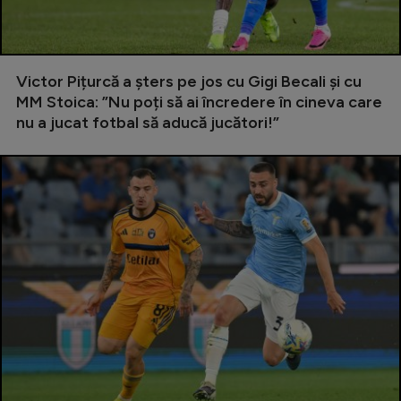
Serie A
Bundesliga
Victor Pițurcă a șters pe jos cu Gigi Becali și cu
Ligue 1
MM Stoica: ”Nu poți să ai încredere în cineva care
nu a jucat fotbal să aducă jucători!”
Campionate
Starurile fotbalului
EURO 2024
Stranieri
Clasamente
Tenis
Handbal