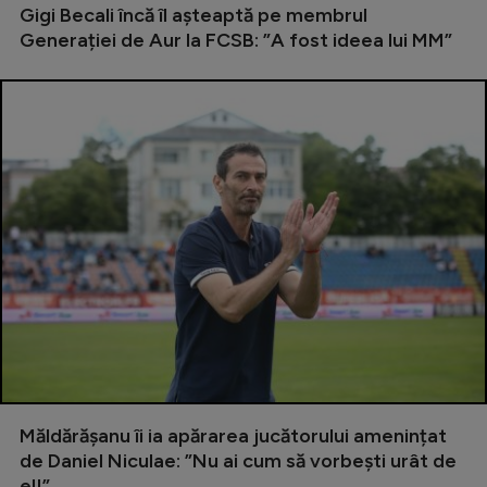
Intră în cont
Gigi Becali încă îl așteaptă pe membrul
Generației de Aur la FCSB: ”A fost ideea lui MM”
Creează cont
Măldărășanu îi ia apărarea jucătorului amenințat
de Daniel Niculae: ”Nu ai cum să vorbești urât de
el!”