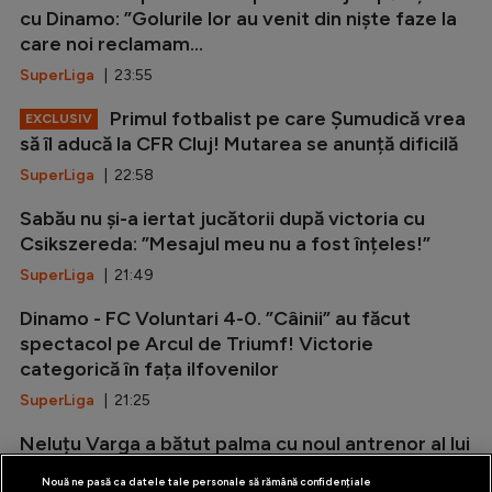
cu Dinamo: ”Golurile lor au venit din niște faze la
care noi reclamam...
SuperLiga
| 23:55
Primul fotbalist pe care Șumudică vrea
EXCLUSIV
să îl aducă la CFR Cluj! Mutarea se anunță dificilă
SuperLiga
| 22:58
Sabău nu și-a iertat jucătorii după victoria cu
Csikszereda: ”Mesajul meu nu a fost înțeles!”
SuperLiga
| 21:49
Dinamo - FC Voluntari 4-0. ”Câinii” au făcut
spectacol pe Arcul de Triumf! Victorie
categorică în fața ilfovenilor
SuperLiga
| 21:25
Neluțu Varga a bătut palma cu noul antrenor al lui
CFR Cluj: ”Nu a fost greu de convins!”
Nouă ne pasă ca datele tale personale să rămână confidențiale