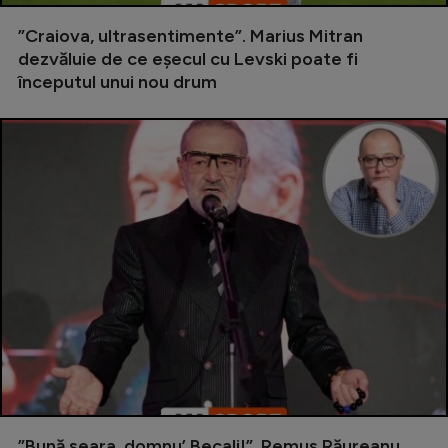
Natație
”Craiova, ultrasentimente”. Marius Mitran
Formula 1
dezvăluie de ce eșecul cu Levski poate fi
începutul unui nou drum
Gimnastică
Auto
Rugby
Ciclism
Alte sporturi
JO 2024
JO 2026
”Bună seara, domnu’ Becali!”. Remus Răureanu