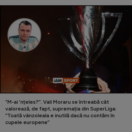
”M-ai ’nțeles?”. Vali Moraru se întreabă cât
valorează, de fapt, supremația din SuperLiga:
”Toată vânzoleala e inutilă dacă nu contăm în
cupele europene”