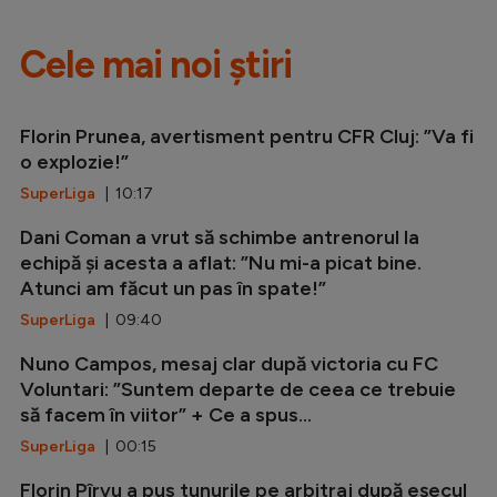
Cele mai noi știri
Florin Prunea, avertisment pentru CFR Cluj: ”Va fi
o explozie!”
SuperLiga
| 10:17
Dani Coman a vrut să schimbe antrenorul la
echipă și acesta a aflat: ”Nu mi-a picat bine.
Atunci am făcut un pas în spate!”
SuperLiga
| 09:40
Nuno Campos, mesaj clar după victoria cu FC
Voluntari: ”Suntem departe de ceea ce trebuie
să facem în viitor” + Ce a spus...
SuperLiga
| 00:15
Florin Pîrvu a pus tunurile pe arbitraj după eșecul