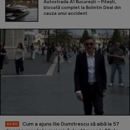
Autostrada A1 București – Pitești,
blocată complet la Bolintin Deal din
cauza unui accident
Cum a ajuns Ilie Dumitrescu să aibă la 57
AS.RO