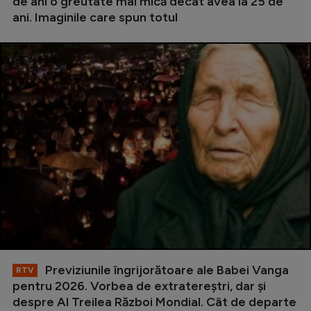
de ani o greutate mai mică decât avea la 25 de
ani. Imaginile care spun totul
Previziunile îngrijorătoare ale Babei Vanga
RTV
pentru 2026. Vorbea de extratereștri, dar și
despre Al Treilea Război Mondial. Cât de departe