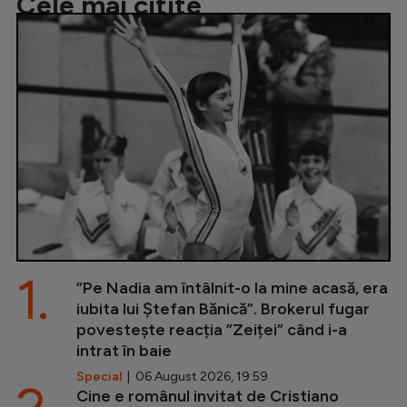
Cele mai citite
1.
”Pe Nadia am întâlnit-o la mine acasă, era
iubita lui Ștefan Bănică”. Brokerul fugar
povestește reacția ”Zeiței” când i-a
intrat în baie
Special
| 06 August 2026, 19:59
Cine e românul invitat de Cristiano