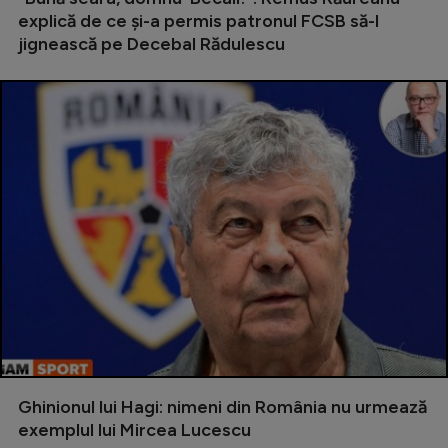
Intră în cont
explică de ce și-a permis patronul FCSB să-l
Creează cont
jignească pe Decebal Rădulescu
Ghinionul lui Hagi: nimeni din România nu urmează
exemplul lui Mircea Lucescu