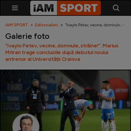
iAM SPORT
Editorialisti
”Ivaylo Petev, vecine, domnule, stră
Galerie foto
”Ivaylo Petev, vecine, domnule, străine!”. Marius
Mitran trage concluziile după debutul noului
antrenor al Universității Craiova
SuperLiga
Liga 2
Cupa României
Echipa Națională
U21
Fotbal feminin