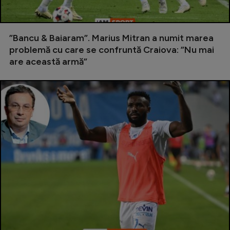
Serie A
Bundesliga
”Bancu & Baiaram”. Marius Mitran a numit marea
problemă cu care se confruntă Craiova: ”Nu mai
Ligue 1
are această armă”
Campionate
Starurile fotbalului
EURO 2024
Stranieri
Clasamente
Tenis
Handbal