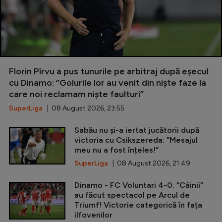
Florin Pîrvu a pus tunurile pe arbitraj după eșecul
cu Dinamo: ”Golurile lor au venit din niște faze la
care noi reclamam niște faulturi”
SuperLiga
| 08 August 2026, 23:55
Sabău nu și-a iertat jucătorii după
victoria cu Csikszereda: ”Mesajul
meu nu a fost înțeles!”
SuperLiga
| 08 August 2026, 21:49
Dinamo - FC Voluntari 4-0. ”Câinii”
au făcut spectacol pe Arcul de
Triumf! Victorie categorică în fața
ilfovenilor