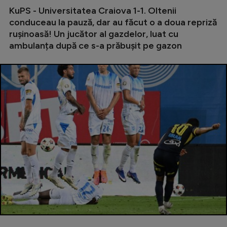
Intră în cont
KuPS - Universitatea Craiova 1-1. Oltenii
Creează cont
conduceau la pauză, dar au făcut o a doua repriză
rușinoasă! Un jucător al gazdelor, luat cu
ambulanța după ce s-a prăbușit pe gazon