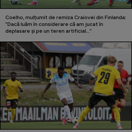
Natație
Formula 1
Coelho, mulțumit de remiza Craiovei din Finlanda:
”Dacă luăm în considerare că am jucat în
Gimnastică
deplasare și pe un teren artificial...”
Auto
Rugby
Ciclism
Alte sporturi
JO 2024
JO 2026