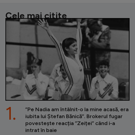
Cele mai citite
1.
”Pe Nadia am întâlnit-o la mine acasă, era
iubita lui Ștefan Bănică”. Brokerul fugar
povestește reacția ”Zeiței” când i-a
intrat în baie