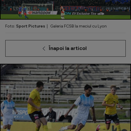
Special
Diverse
Foto:
Sport Pictures
| Galeria FCSB la meciul cu Lyon
Inedit
Clasamente
Înapoi la articol
Champions League
Europa League
Conference League
CM 2026
Premier League
LaLiga