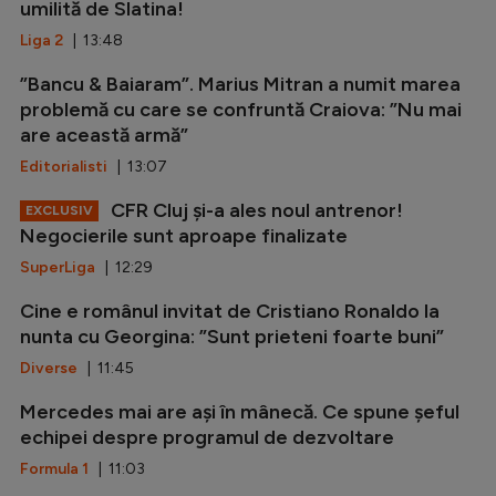
umilită de Slatina!
Liga 2
| 13:48
”Bancu & Baiaram”. Marius Mitran a numit marea
problemă cu care se confruntă Craiova: ”Nu mai
are această armă”
Editorialisti
| 13:07
CFR Cluj și-a ales noul antrenor!
EXCLUSIV
Negocierile sunt aproape finalizate
SuperLiga
| 12:29
Cine e românul invitat de Cristiano Ronaldo la
nunta cu Georgina: ”Sunt prieteni foarte buni”
Diverse
| 11:45
Mercedes mai are ași în mânecă. Ce spune șeful
echipei despre programul de dezvoltare
Formula 1
| 11:03