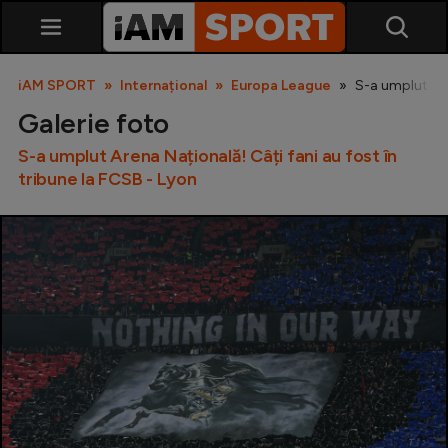
iAM SPORT
Internațional
Europa League
S-a umplut Are
Galerie foto
S-a umplut Arena Națională! Câți fani au fost în
tribune la FCSB - Lyon
SuperLiga
Liga 2
Cupa României
Echipa Națională
U21
Fotbal feminin