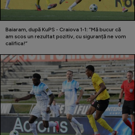
Serie A
Bundesliga
Baiaram, după KuPS - Craiova 1-1: ”Mă bucur că
Ligue 1
am scos un rezultat pozitiv, cu siguranță ne vom
Campionate
califica!”
Starurile fotbalului
EURO 2024
Stranieri
Clasamente
Tenis
Handbal