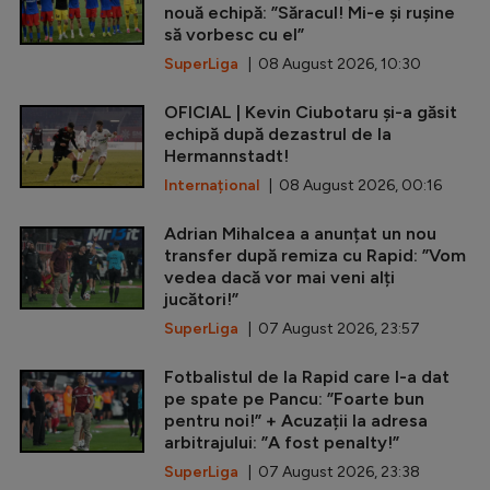
nouă echipă: ”Săracul! Mi-e și rușine
să vorbesc cu el”
SuperLiga
| 08 August 2026, 10:30
OFICIAL | Kevin Ciubotaru și-a găsit
echipă după dezastrul de la
Hermannstadt!
Internațional
| 08 August 2026, 00:16
Adrian Mihalcea a anunțat un nou
transfer după remiza cu Rapid: ”Vom
vedea dacă vor mai veni alți
jucători!”
SuperLiga
| 07 August 2026, 23:57
Fotbalistul de la Rapid care l-a dat
pe spate pe Pancu: ”Foarte bun
pentru noi!” + Acuzații la adresa
arbitrajului: ”A fost penalty!”
SuperLiga
| 07 August 2026, 23:38