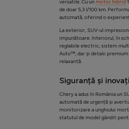
versatile. Cu un
motor hibrid
1
de doar 5,3 l/100 km. Perform
automată, oferind o experiență
La exterior, SUV-ul impresione
impunătoare. Interiorul, în sc
reglabile electric, sistem mu
Auto™, dar și detalii premium
relaxantă.
Siguranță și inovaț
Chery a adus în România un SU
automată de urgență și avertiz
monitorizare a unghiului mort.
statutul de model gândit pent