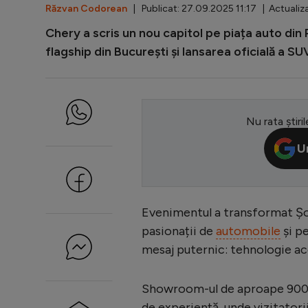
Răzvan Codorean
| Publicat: 27.09.2025 11:17 | Actualiz
Chery a scris un nou capitol pe piața auto d
flagship din București și lansarea oficială a 
Nu rata știril
U
Evenimentul a transformat Șo
pasionații de
automobile
și pe
mesaj puternic: tehnologie ac
Showroom-ul de aproape 900 m
de experiență, unde vizitator