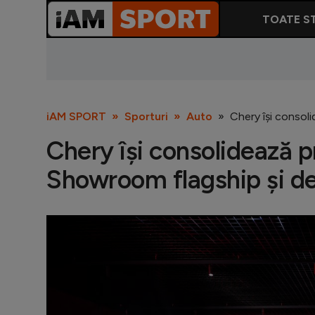
TOATE ST
iAM SPORT
Sporturi
Auto
Chery își consol
Chery își consolidează 
Showroom flagship și d