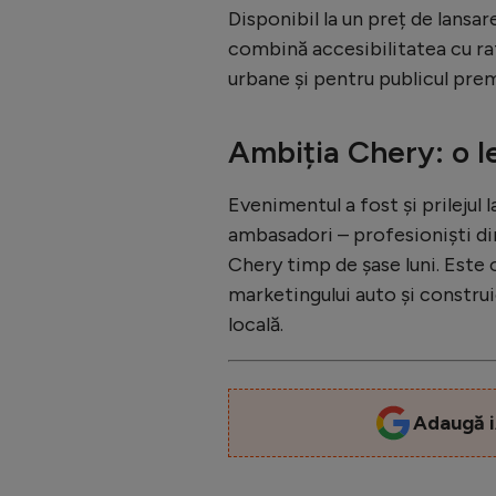
Disponibil la un preț de lansa
combină accesibilitatea cu ra
urbane și pentru publicul pre
Ambiția Chery: o l
Evenimentul a fost și prileju
ambasadori – profesioniști di
Chery timp de șase luni. Este o
marketingului auto și constru
locală.
Adaugă i