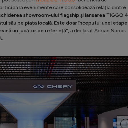
articipa la evenimente care consolidează relația dintre
schiderea showroom-ului flagship și lansarea TIGGO 4
l său pe piața locală. Este doar începutul unei etape 
evină un jucător de referință”
, a declarat Adrian Narcis
A.