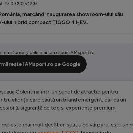
at: 27.09.2025 12:35
in România, marcând inaugurarea showroom-ului său
SUV-ului hibrid compact TIGGO 4 HEV.
e, emisiunile și cele mai tari clipuri iAMsport.ro
rmărește iAMsport.ro pe Google
seaua Colentina într-un punct de atracție pentru
ntru clienții care caută un brand emergent, dar cu un
cesibilă, siguranță de top și experiențe premium.
p este mai mult decât un spațiu de vânzare: este un 
ii pot descoperi
modelele TIGGO
, beneficia de