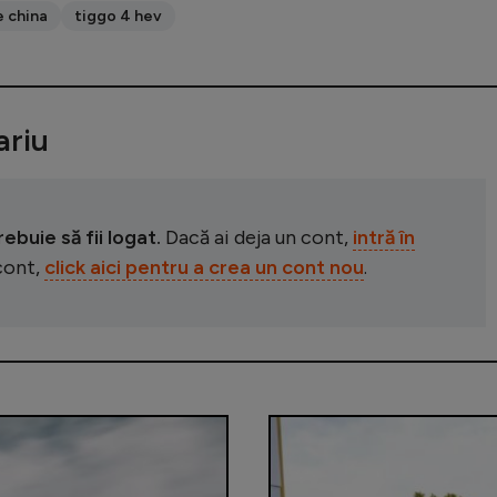
 china
tiggo 4 hev
riu
buie să fii logat.
Dacă ai deja un cont,
intră în
 cont,
click aici pentru a crea un cont nou
.