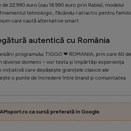
re de 22.990 euro (sau 18.990 euro prin Rabla), modelul
finamentul tehnologic, făcându-l atractiv pentru familii
mium care caută alternative smart.
egătură autentică cu România
l lansării programului TIGGO ❤ ROMANIA, prin care 60 d
n diverse domenii – vor testa și împărtăși experiența
 inițiativă care depășește granițele clasice ale
iește o punte de încredere între brand și comunitatea
AMsport.ro ca sursă preferată în Google