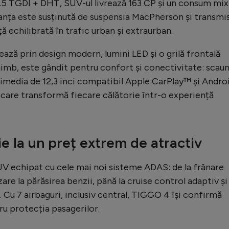
.5 TGDI + DHT, SUV-ul livrează 163 CP și un consum mix
anța este susținută de suspensia MacPherson și transmi
 echilibrată în trafic urban și extraurban.
ază prin design modern, lumini LED și o grilă frontală
himb, este gândit pentru confort și conectivitate: scau
ltimedia de 12,3 inci compatibil Apple CarPlay™ și Andro
 care transformă fiecare călătorie într-o experiență
ie la un preț extrem de atractiv
V echipat cu cele mai noi sisteme ADAS: de la frânare
are la părăsirea benzii, până la cruise control adaptiv și
 Cu 7 airbaguri, inclusiv central, TIGGO 4 își confirmă
ru protecția pasagerilor.