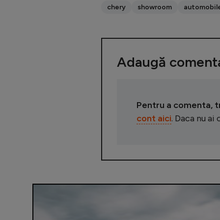
chery
showroom
automobile
Adaugă comenta
Pentru a comenta, tre
cont aici
. Daca nu ai