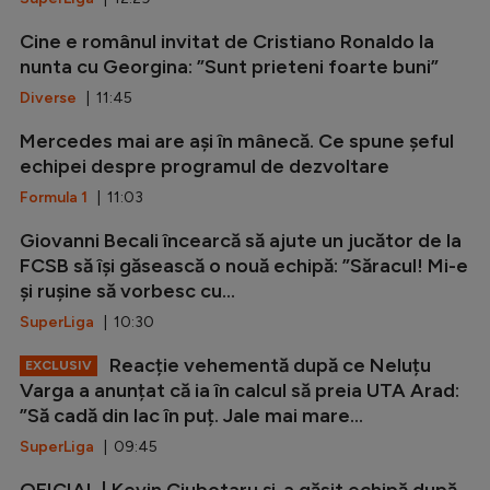
Cine e românul invitat de Cristiano Ronaldo la
nunta cu Georgina: ”Sunt prieteni foarte buni”
Diverse
| 11:45
Mercedes mai are ași în mânecă. Ce spune șeful
echipei despre programul de dezvoltare
Formula 1
| 11:03
Giovanni Becali încearcă să ajute un jucător de la
FCSB să își găsească o nouă echipă: ”Săracul! Mi-e
și rușine să vorbesc cu...
SuperLiga
| 10:30
Reacție vehementă după ce Neluțu
EXCLUSIV
Varga a anunțat că ia în calcul să preia UTA Arad:
”Să cadă din lac în puț. Jale mai mare...
SuperLiga
| 09:45