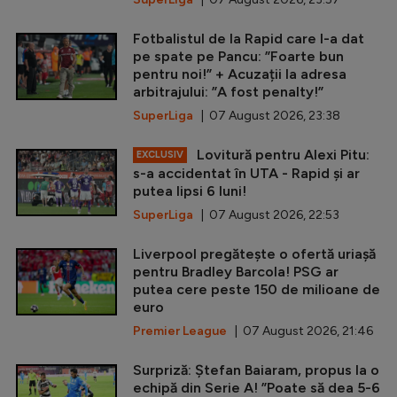
Fotbalistul de la Rapid care l-a dat
pe spate pe Pancu: ”Foarte bun
pentru noi!” + Acuzații la adresa
arbitrajului: ”A fost penalty!”
SuperLiga
| 07 August 2026, 23:38
Lovitură pentru Alexi Pitu:
EXCLUSIV
s-a accidentat în UTA - Rapid și ar
putea lipsi 6 luni!
SuperLiga
| 07 August 2026, 22:53
Liverpool pregătește o ofertă uriașă
pentru Bradley Barcola! PSG ar
putea cere peste 150 de milioane de
euro
Premier League
| 07 August 2026, 21:46
Surpriză: Ștefan Baiaram, propus la o
echipă din Serie A! ”Poate să dea 5-6