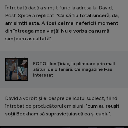
Întrebată dacă a simțit furie la adresa lui David,
Posh Spice a replicat: "
Ca să fiu total sinceră, da,
am simțit asta. A fost cel mai nefericit moment
din întreaga mea viață! Nu e vorba ca nu mă
simțeam ascultată
".
CITEȘTE ȘI
FOTO | Ion Țiriac, la plimbare prin mall
alături de o tânără. Ce magazine l-au
interesat
David a vorbit și el despre delicatul subiect, fiind
întrebat de producătorul emisiunii "
cum au reușit
soții Beckham să supraviețuiască ca și cuplu
".