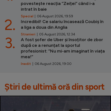
povestește reacția ”Zeiței” când i-a
intrat în baie
Special
| 06 August 2026, 19:59
2.
Incredibil! Ce salariu încasează Coubiș în
a liga a doua din Anglia
Stranieri
| 05 August 2026, 12:34
3.
A fost șofer de Uber și însoțitor de zbor
după ce a renunțat la sportul
profesionist: ”Nu mi-am imaginat în viața
mea!”
Inedit
| 06 August 2026, 19:00
Știri de ultimă oră din sport