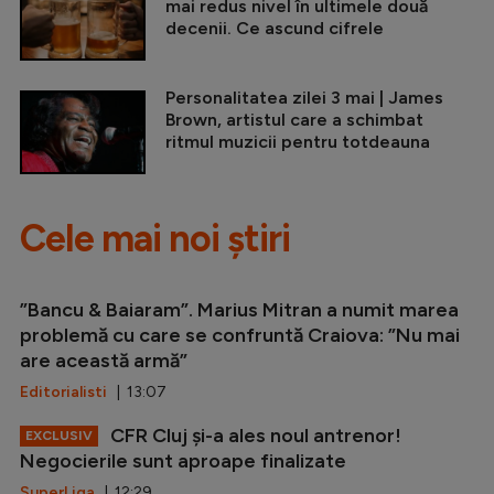
mai redus nivel în ultimele două
decenii. Ce ascund cifrele
Personalitatea zilei 3 mai | James
Brown, artistul care a schimbat
ritmul muzicii pentru totdeauna
Cele mai noi știri
”Bancu & Baiaram”. Marius Mitran a numit marea
problemă cu care se confruntă Craiova: ”Nu mai
are această armă”
Editorialisti
| 13:07
CFR Cluj și-a ales noul antrenor!
EXCLUSIV
Negocierile sunt aproape finalizate
SuperLiga
| 12:29