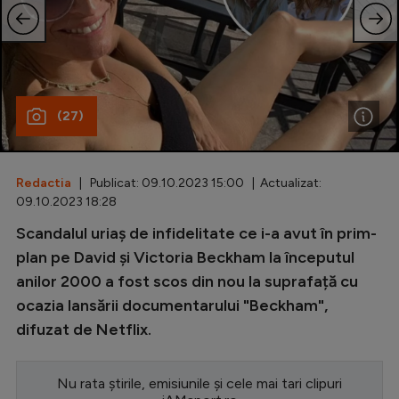
Special
Diverse
Inedit
(27)
Clasamente
Redactia
| Publicat: 09.10.2023 15:00 | Actualizat:
09.10.2023 18:28
Champions League
Scandalul uriaș de infidelitate ce i-a avut în prim-
plan pe David și Victoria Beckham la începutul
Europa League
anilor 2000 a fost scos din nou la suprafață cu
Conference League
ocazia lansării documentarului "Beckham",
CM 2026
difuzat de Netflix.
Premier League
Nu rata știrile, emisiunile și cele mai tari clipuri
LaLiga