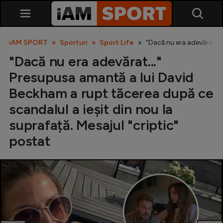
iAM SPORT
Sporturi
Sport Life
"Dacă nu era adevărat...
"Dacă nu era adevărat..."
Presupusa amantă a lui David
Beckham a rupt tăcerea după ce
scandalul a ieșit din nou la
suprafață. Mesajul "criptic"
SuperLiga
postat
Liga 2
Cupa României
Echipa Națională
U21
Fotbal feminin