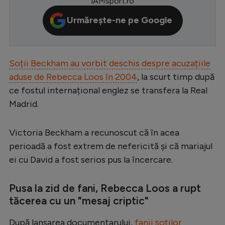
iAMsport.ro
Serie A
Urmărește-ne pe Google
Bundesliga
Ligue 1
Soții Beckham au vorbit deschis despre acuzațiile
Campionate
aduse de Rebecca Loos în 2004
, la scurt timp după
Starurile fotbalului
ce fostul internațional englez se transfera la Real
Madrid.
EURO 2024
Stranieri
Victoria Beckham a recunoscut că în acea
Clasamente
perioadă a fost extrem de nefericită și că mariajul
ei cu David a fost serios pus la încercare.
Pusa la zid de fani, Rebecca Loos a rupt
Tenis
tăcerea cu un "mesaj criptic"
Handbal
După lansarea documentarului,
fanii soților