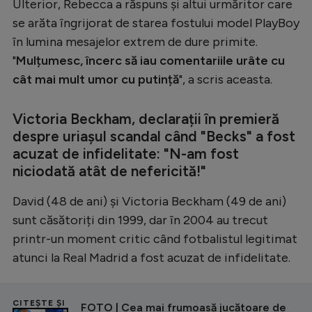
Ulterior, Rebecca a răspuns și altui urmăritor care
se arăta îngrijorat de starea fostului model PlayBoy
în lumina mesajelor extrem de dure primite.
"
Mulțumesc, încerc să iau comentariile urâte cu
cât mai mult umor cu putință
", a scris aceasta.
Victoria Beckham, declarații în premieră
despre uriașul scandal când "Becks" a fost
acuzat de infidelitate: "N-am fost
niciodată atât de nefericită!"
David (48 de ani) și Victoria Beckham (49 de ani)
sunt căsătoriți din 1999, dar în 2004 au trecut
printr-un moment critic când fotbalistul legitimat
atunci la Real Madrid a fost acuzat de infidelitate.
CITEȘTE ȘI
FOTO | Cea mai frumoasă jucătoare de