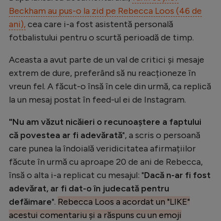
Natație
Beckham au pus-o la zid pe Rebecca Loos (46 de
ani),
cea care i-a fost asistentă personală
Formula 1
fotbalistului pentru o scurtă perioadă de timp.
Gimnastică
Aceasta a avut parte de un val de critici și mesaje
Auto
extrem de dure, preferând să nu reacționeze în
Rugby
vreun fel. A făcut-o însă în cele din urmă, ca replică
la un mesaj postat în feed-ul ei de Instagram.
Ciclism
Alte sporturi
"Nu am văzut nicăieri o recunoaștere a faptului
că povestea ar fi adevărată
", a scris o persoană
JO 2024
care punea la îndoială veridicitatea afirmațiilor
JO 2026
făcute în urmă cu aproape 20 de ani de Rebecca,
însă o alta i-a replicat cu mesajul: "
Dacă n-ar fi fost
adevărat, ar fi dat-o în judecată pentru
defăimare
".
Rebecca Loos a acordat un "LIKE"
acestui comentariu și a răspuns cu un emoji