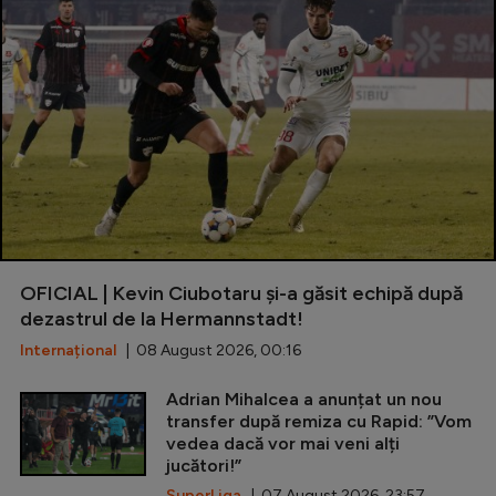
OFICIAL | Kevin Ciubotaru și-a găsit echipă după
dezastrul de la Hermannstadt!
Internațional
| 08 August 2026, 00:16
Adrian Mihalcea a anunțat un nou
transfer după remiza cu Rapid: ”Vom
vedea dacă vor mai veni alți
jucători!”
SuperLiga
| 07 August 2026, 23:57