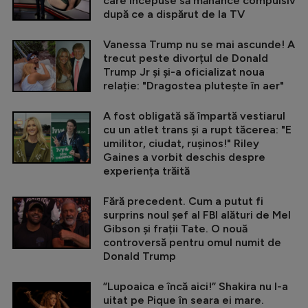
care începuse să mănânce compulsiv
după ce a dispărut de la TV
Vanessa Trump nu se mai ascunde! A
trecut peste divorțul de Donald
Trump Jr și și-a oficializat noua
relație: "Dragostea plutește în aer"
A fost obligată să împartă vestiarul
cu un atlet trans și a rupt tăcerea: "E
umilitor, ciudat, rușinos!" Riley
Gaines a vorbit deschis despre
experiența trăită
Fără precedent. Cum a putut fi
surprins noul șef al FBI alături de Mel
Gibson și frații Tate. O nouă
controversă pentru omul numit de
Donald Trump
”Lupoaica e încă aici!” Shakira nu l-a
uitat pe Pique în seara ei mare.