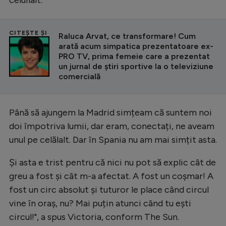
CITEȘTE ȘI
Raluca Arvat, ce transformare! Cum
arată acum simpatica prezentatoare ex-
PRO TV, prima femeie care a prezentat
un jurnal de știri sportive la o televiziune
comercială
Până să ajungem la Madrid simțeam că suntem noi
doi împotriva lumii, dar eram, conectați, ne aveam
unul pe celălalt. Dar în Spania nu am mai simțit asta.
Și asta e trist pentru că nici nu pot să explic cât de
greu a fost și cât m-a afectat. A fost un coșmar! A
fost un circ absolut și tuturor le place când circul
vine în oraș, nu? Mai puțin atunci când tu ești
circul!", a spus Victoria, conform The Sun.