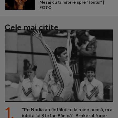
Mesaj cu trimitere spre ”fostul” |
FOTO
Cele mai citite
1.
”Pe Nadia am întâlnit-o la mine acasă, era
iubita lui Ștefan Bănică”. Brokerul fugar