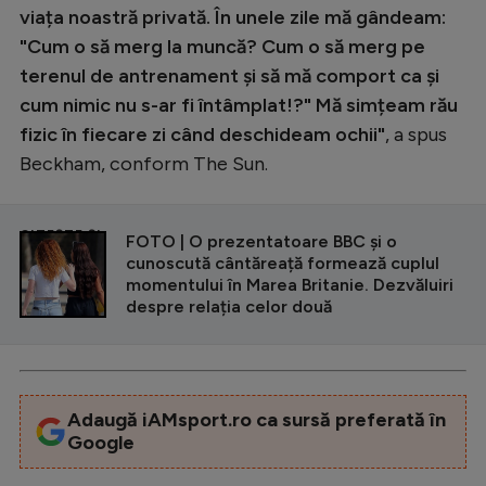
viața noastră privată. În unele zile mă gândeam:
"Cum o să merg la muncă? Cum o să merg pe
terenul de antrenament și să mă comport ca și
cum nimic nu s-ar fi întâmplat!?" Mă simțeam rău
fizic în fiecare zi când deschideam ochii"
, a spus
Beckham, conform The Sun.
CITEȘTE ȘI
FOTO | O prezentatoare BBC și o
cunoscută cântăreață formează cuplul
momentului în Marea Britanie. Dezvăluiri
despre relația celor două
Adaugă iAMsport.ro ca sursă preferată în
Google