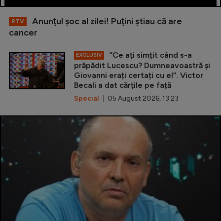
Anunţul şoc al zilei! Puţini ştiau că are
RTV
cancer
”Ce ați simțit când s-a
EXCLUSIV
prăpădit Lucescu? Dumneavoastră și
Giovanni erați certați cu el”. Victor
Becali a dat cărțile pe față
Special
| 05 August 2026, 13:23