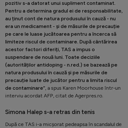
Intră în cont
pozitiv s-a datorat unui supliment contaminat.
Pentru a determina gradul ei de responsabilitate,
Creează cont
au ținut cont de natura produsului în cauză - nu
era un medicament - și de măsurile de precauție
pe care le luase jucătoarea pentru a încerca să
limiteze riscul de contaminare. După cântărirea
acestor factori diferiți, TAS a impus o
suspendare de nouă luni. Toate deciziile
(autorităților antidoping - n.red.) se bazează pe
natura produsului în cauză și pe măsurile de
precauție luate de jucător pentru a limita riscul
de contaminare”
, a spus Karen Moorhouse într-un
interviu acordat AFP, citat de Agerpres.ro.
Simona Halep s-a retras din tenis
După ce TAS i-a micșorat pedeapsa în scandalul de