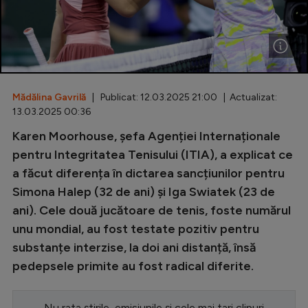
Special
Diverse
Inedit
Mădălina Gavrilă
| Publicat: 12.03.2025 21:00 | Actualizat:
Clasamente
13.03.2025 00:36
Karen Moorhouse, șefa Agenției Internaționale
pentru Integritatea Tenisului (ITIA), a explicat ce
a făcut diferența în dictarea sancțiunilor pentru
Champions League
Simona Halep (32 de ani) și Iga Swiatek (23 de
Europa League
ani). Cele două jucătoare de tenis, foste numărul
Conference League
unu mondial, au fost testate pozitiv pentru
substanțe interzise, la doi ani distanță, însă
CM 2026
pedepsele primite au fost radical diferite.
Premier League
LaLiga
Nu rata știrile, emisiunile și cele mai tari clipuri