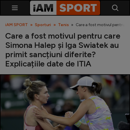
iAM SPORT
Sporturi
Tenis
Care a fost motivul pentru car
Care a fost motivul pentru care
Simona Halep și Iga Swiatek au
primit sancțiuni diferite?
Explicațiile date de ITIA
SuperLiga
Liga 2
Cupa României
Echipa Națională
U21
Fotbal feminin