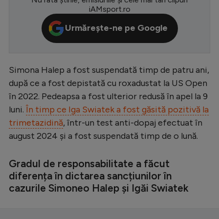
iAMsport.ro
Serie A
Urmărește-ne pe Google
Bundesliga
Ligue 1
Campionate
Simona Halep a fost suspendată timp de patru ani,
după ce a fost depistată cu roxadustat la US Open
Starurile fotbalului
în 2022. Pedeapsa a fost ulterior redusă în apel la 9
EURO 2024
luni.
În timp ce Iga Swiatek a fost găsită pozitivă la
trimetazidină
, într-un test anti-dopaj efectuat în
Stranieri
august 2024 și a fost suspendată timp de o lună.
Clasamente
Gradul de responsabilitate a făcut
diferența în dictarea sancțiunilor în
cazurile Simoneo Halep și Igăi Swiatek
Tenis
Handbal