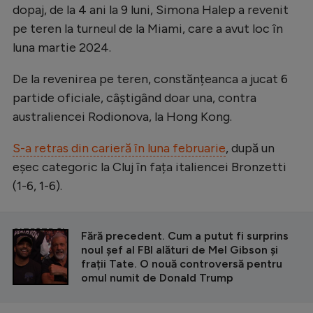
dopaj, de la 4 ani la 9 luni, Simona Halep a revenit
pe teren la turneul de la Miami, care a avut loc în
luna martie 2024.
De la revenirea pe teren, constănțeanca a jucat 6
partide oficiale, câștigând doar una, contra
australiencei Rodionova, la Hong Kong.
S-a retras din carieră în luna februarie
, după un
eșec categoric la Cluj în fața italiencei Bronzetti
(1-6, 1-6).
CITEȘTE ȘI
Fără precedent. Cum a putut fi surprins
noul șef al FBI alături de Mel Gibson și
frații Tate. O nouă controversă pentru
omul numit de Donald Trump