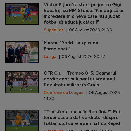
Victor Pițurcă a șters pe jos cu Gigi
Becali și cu MM Stoica: ”Nu poți să ai
încredere în cineva care nu a jucat
fotbal să aducă jucători!”
SuperLiga
| 06 August 2026, 21:06
Marca: ”Rodri i-a spus da
Barcelonei!”
LaLiga
| 06 August 2026, 20:37
CFR Cluj - Tromso 0-5. Coșmarul
nordic continuă pentru ardeleni!
Rezultat umilitor în Gruia
Conference League
| 06 August 2026,
19:30
”Transferul anului în România!”. Edi
Iordănescu a dat verdictul despre
fotbalistul care a semnat cu Rapid