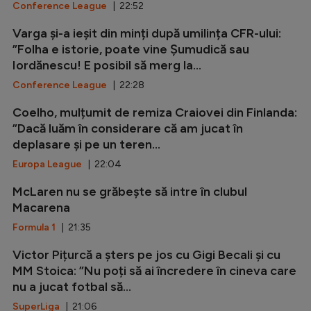
Conference League
| 22:52
Varga și-a ieșit din minți după umilința CFR-ului:
”Folha e istorie, poate vine Șumudică sau
Iordănescu! E posibil să merg la...
Conference League
| 22:28
Coelho, mulțumit de remiza Craiovei din Finlanda:
”Dacă luăm în considerare că am jucat în
deplasare și pe un teren...
Europa League
| 22:04
McLaren nu se grăbește să intre în clubul
Macarena
Formula 1
| 21:35
Victor Pițurcă a șters pe jos cu Gigi Becali și cu
MM Stoica: ”Nu poți să ai încredere în cineva care
nu a jucat fotbal să...
SuperLiga
| 21:06