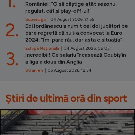
1.
României: ”O să câștige atât sezonul
regulat, cât și play-off-ul!”
SuperLiga
| 04 August 2026, 21:55
2.
Edi Iordănescu a numit cei doi jucători pe
care regretă că nu i-a convocat la Euro
2024: ”Îmi pare rău, dar asta e situația”
Echipa Națională
| 04 August 2026, 08:03
3.
Incredibil! Ce salariu încasează Coubiș în
a liga a doua din Anglia
Stranieri
| 05 August 2026, 12:34
Știri de ultimă oră din sport