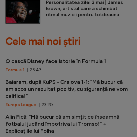
Personalitatea zilei 3 mai | James
Brown, artistul care a schimbat
ritmul muzicii pentru totdeauna
Cele mai noi știri
O cască Disney face istorie în Formula 1
Formula 1
| 23:47
Baiaram, după KuPS - Craiova 1-1: ”Mă bucur că
am scos un rezultat pozitiv, cu siguranță ne vom
califica!”
Europa League
| 23:20
Alin Fică: ”Mă bucur că am simțit ce înseamnă
fotbalul jucând împotriva lui Tromso!” +
Explicațiile lui Folha