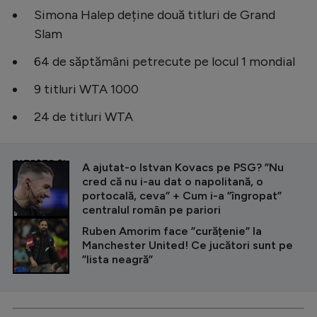
Simona Halep deține două titluri de Grand
Slam
64 de săptămâni petrecute pe locul 1 mondial
9 titluri WTA 1000
24 de titluri WTA
CITEȘTE ȘI
A ajutat-o Istvan Kovacs pe PSG? ”Nu
cred că nu i-au dat o napolitană, o
portocală, ceva” + Cum i-a ”îngropat”
centralul român pe pariori
Ruben Amorim face ”curățenie” la
Manchester United! Ce jucători sunt pe
”lista neagră”