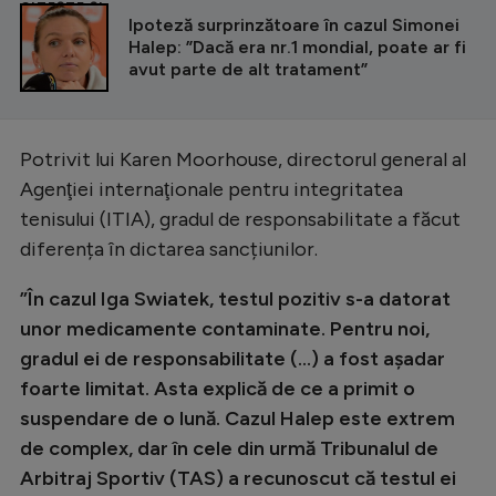
CITEȘTE ȘI
Natație
Ipoteză surprinzătoare în cazul Simonei
Halep: ”Dacă era nr.1 mondial, poate ar fi
Formula 1
avut parte de alt tratament”
Gimnastică
Auto
Potrivit lui Karen Moorhouse, directorul general al
Rugby
Agenţiei internaţionale pentru integritatea
tenisului (ITIA), gradul de responsabilitate a făcut
Ciclism
diferența în dictarea sancțiunilor.
Alte sporturi
”În cazul Iga Swiatek, testul pozitiv s-a datorat
JO 2024
unor medicamente contaminate. Pentru noi,
JO 2026
gradul ei de responsabilitate (...) a fost așadar
foarte limitat. Asta explică de ce a primit o
suspendare de o lună. Cazul Halep este extrem
de complex, dar în cele din urmă Tribunalul de
Arbitraj Sportiv (TAS) a recunoscut că testul ei