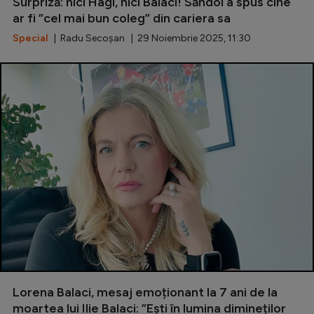
Surpriză: nici Hagi, nici Balaci! Săndoi a spus cine
ar fi ”cel mai bun coleg” din cariera sa
Serie A
Special
| Radu Secoșan | 29 Noiembrie 2025, 11:30
Bundesliga
Ligue 1
Campionate
Starurile fotbalului
EURO 2024
Stranieri
Clasamente
Tenis
Lorena Balaci, mesaj emoționant la 7 ani de la
Handbal
moartea lui Ilie Balaci: ”Ești în lumina dimineților