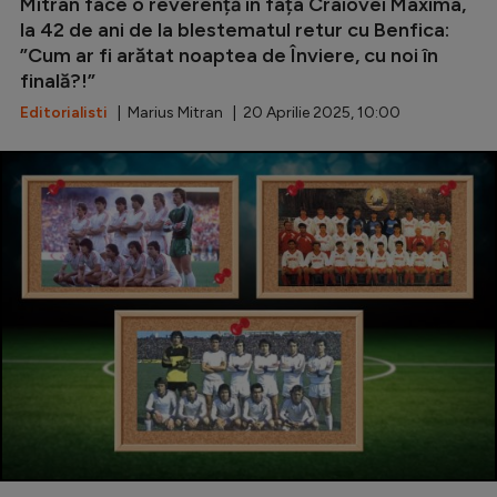
Mitran face o reverență în fața Craiovei Maxima,
la 42 de ani de la blestematul retur cu Benfica:
”Cum ar fi arătat noaptea de Înviere, cu noi în
finală?!”
Editorialisti
| Marius Mitran | 20 Aprilie 2025, 10:00