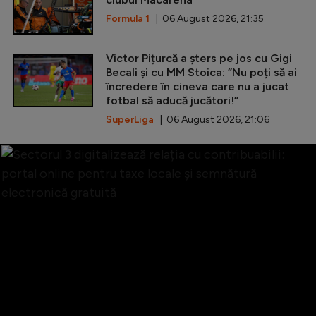
Formula 1
| 06 August 2026, 21:35
Victor Pițurcă a șters pe jos cu Gigi
Becali și cu MM Stoica: ”Nu poți să ai
încredere în cineva care nu a jucat
fotbal să aducă jucători!”
SuperLiga
| 06 August 2026, 21:06