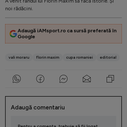
A venit rândul lui Florin Maxim să facă istorie. Și
noi rădăcini.
Adaugă iAMsport.ro ca sursă preferată în
Google
vali moraru
florin maxim
cupa romaniei
editorial
Adaugă comentariu
Pentru a comenta, trebuie să fii logat.