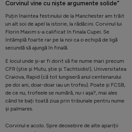
Corvinul vine cu niște argumente solide”
Puțin înaintea festinului de la Manchester am trăit
un alt soi de apel la istorie, la rădăcini. Corvinul lui
Florin Maxim s-a calificat în finala Cupei. Se
întâmplă foarte rar pe la noi ca o echipă de ligă
secundă să ajungă în finală.
E locul unde și-ar fi dorit să fie nume mari precum
CFR (știe și Mutu, știe și Tachtsidis!), Universitatea
Craiova, Rapid (că tot lungiseră anul centenarului
pe doi ani, doar-doar iau un trofeu). Poate și FCSB,
de ce nu, trofeele se numără, nu-i așa?, mai ales
când te bați toată ziua prin tribunale pentru nume
și palmares.
Corvinul e acolo. Spre deosebire de alte apariții