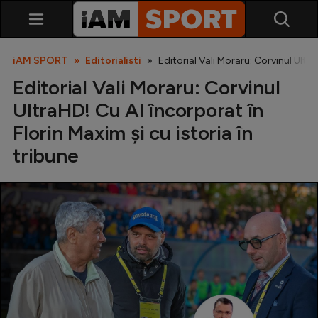
iAM SPORT
Editorialisti
Editorial Vali Moraru: Corvinul Ultra
Editorial Vali Moraru: Corvinul
UltraHD! Cu AI încorporat în
Florin Maxim și cu istoria în
tribune
SuperLiga
Liga 2
Cupa României
Echipa Națională
U21
Fotbal feminin