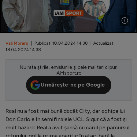
Special
Diverse
Inedit
Vali Moraru
| Publicat: 18.04.2024 14:38 | Actualizat:
Clasamente
18.04.2024 14:38
Nu rata știrile, emisiunile și cele mai tari clipuri
iAMsport.ro
Champions League
Urmărește-ne pe Google
Europa League
Conference League
Real nu a fost mai bună decât City, dar echipa lui
CM 2026
Don Carlo e în semifinalele UCL. Sigur că a fost și
Premier League
mult hazard. Real a avut șansă cu carul pe parcursul
LaLiga
returului: gol la prima apariție în atac, bară la