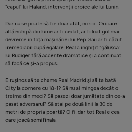
”capul” lui Haland, intervenții eroice ale lui Lunin.
Serie A
Bundesliga
Dar nu se poate să fie doar atât, noroc. Oricare
Ligue 1
altă echipă din lume ar fi cedat, ar fi luat gol mai
devreme în fața mașinăriei lui Pep. Sau ar fi căzut
Campionate
iremediabil după egalare. Real a înghițit ”gălușca”
Starurile fotbalului
lui Rudiger fără accente dramatice și a continuat
EURO 2024
să facă ce și-a propus.
Stranieri
E rușinos să te cheme Real Madrid și să te bată
Clasamente
City la cornere cu 18-1? Să nu ai mingea decât o
treime din meci? Să pasezi doar jumătate din ce-a
pasat adversarul? Să stai pe două linii la 30 de
metri de propria poartă? O fi, dar tot Real e cea
Tenis
care joacă semifinala.
Handbal