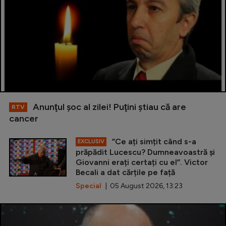
Anunţul şoc al zilei! Puţini ştiau că are
RTV
cancer
”Ce ați simțit când s-a
EXCLUSIV
prăpădit Lucescu? Dumneavoastră și
Giovanni erați certați cu el”. Victor
Becali a dat cărțile pe față
Special
| 05 August 2026, 13:23