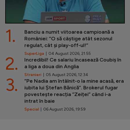
1.
Banciu a numit viitoarea campioană a
României: ”O să câștige atât sezonul
regulat, cât și play-off-ul!”
SuperLiga
| 04 August 2026, 21:55
2.
Incredibil! Ce salariu încasează Coubiș în
a liga a doua din Anglia
Stranieri
| 05 August 2026, 12:34
3.
”Pe Nadia am întâlnit-o la mine acasă, era
iubita lui Ștefan Bănică”. Brokerul fugar
povestește reacția ”Zeiței” când i-a
intrat în baie
Special
| 06 August 2026, 19:59