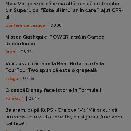
Nelu Varga vrea să preia altă echipă de tradiție
din SuperLiga: ”Este ultimul an în care îi ajut CFR-
ul”
Conference League
| 08:38
Nissan Qashqai e-POWER intră în Cartea
Recordurilor
Auto
| 08:32
Vinicius Jr. rămâne la Real. Britanicii de la
FourFourTwo spun că este o greșeală
LaLiga
| 07:59
O cască Disney face istorie în Formula 1
Formula 1
| 23:47
Baiaram, după KuPS - Craiova 1-1: ”Mă bucur că
am scos un rezultat pozitiv, cu siguranță ne vom
califica!”