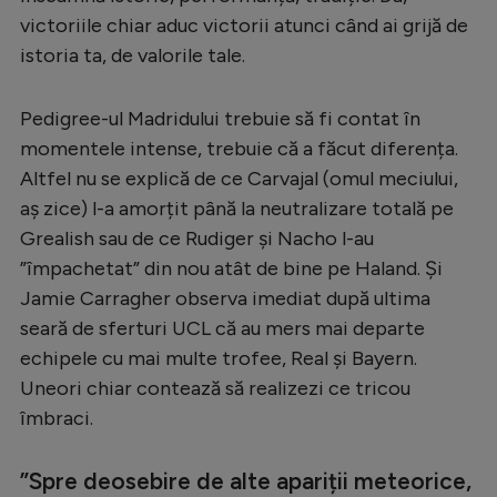
Intră în cont
victoriile chiar aduc victorii atunci când ai grijă de
Creează cont
istoria ta, de valorile tale.
Pedigree-ul Madridului trebuie să fi contat în
momentele intense, trebuie că a făcut diferența.
Altfel nu se explică de ce Carvajal (omul meciului,
aș zice) l-a amorțit până la neutralizare totală pe
Grealish sau de ce Rudiger și Nacho l-au
”împachetat” din nou atât de bine pe Haland. Și
Jamie Carragher observa imediat după ultima
seară de sferturi UCL că au mers mai departe
echipele cu mai multe trofee, Real și Bayern.
Uneori chiar contează să realizezi ce tricou
îmbraci.
”Spre deosebire de alte apariții meteorice,