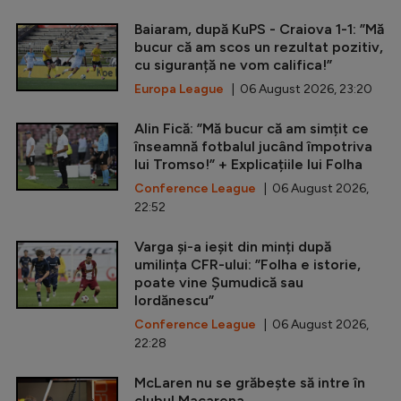
Baiaram, după KuPS - Craiova 1-1: ”Mă
bucur că am scos un rezultat pozitiv,
cu siguranță ne vom califica!”
Europa League
| 06 August 2026, 23:20
Alin Fică: ”Mă bucur că am simțit ce
înseamnă fotbalul jucând împotriva
lui Tromso!” + Explicațiile lui Folha
Conference League
| 06 August 2026,
22:52
Varga și-a ieșit din minți după
umilința CFR-ului: ”Folha e istorie,
poate vine Șumudică sau
Iordănescu”
Conference League
| 06 August 2026,
22:28
McLaren nu se grăbește să intre în
clubul Macarena