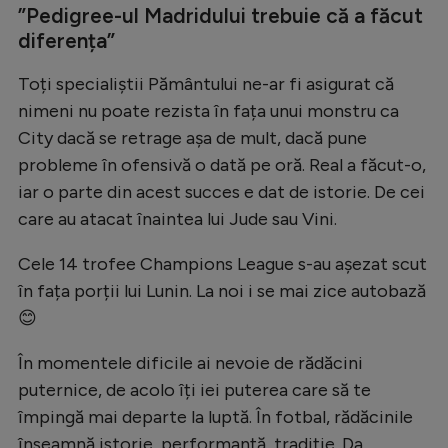
”Pedigree-ul Madridului trebuie că a făcut
Natație
diferența”
Formula 1
Toți specialiștii Pământului ne-ar fi asigurat că
Gimnastică
nimeni nu poate rezista în fața unui monstru ca
Auto
City dacă se retrage așa de mult, dacă pune
probleme în ofensivă o dată pe oră. Real a făcut-o,
Rugby
iar o parte din acest succes e dat de istorie. De cei
Ciclism
care au atacat înaintea lui Jude sau Vini.
Alte sporturi
Cele 14 trofee Champions League s-au așezat scut
JO 2024
în fața porții lui Lunin. La noi i se mai zice autobază
JO 2026
😊
În momentele dificile ai nevoie de rădăcini
puternice, de acolo îți iei puterea care să te
împingă mai departe la luptă. În fotbal, rădăcinile
înseamnă istorie, performanță, tradiție. Da,