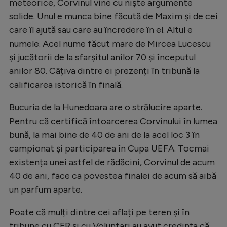
meteorice, Corvinul vine cu niște argumente
solide. Unul e munca bine făcută de Maxim și de cei
care îl ajută sau care au încredere în el. Altul e
numele. Acel nume făcut mare de Mircea Lucescu
și jucătorii de la sfarșitul anilor 70 și începutul
anilor 80. Câțiva dintre ei prezenți în tribună la
calificarea istorică în finală.
Bucuria de la Hunedoara are o strălucire aparte.
Pentru că certifică întoarcerea Corvinului în lumea
bună, la mai bine de 40 de ani de la acel loc 3 în
campionat și participarea în Cupa UEFA. Tocmai
existența unei astfel de rădăcini, Corvinul de acum
40 de ani, face ca povestea finalei de acum să aibă
un parfum aparte.
Poate că mulți dintre cei aflați pe teren și în
tribune cu CFR și cu Voluntari au avut credința că