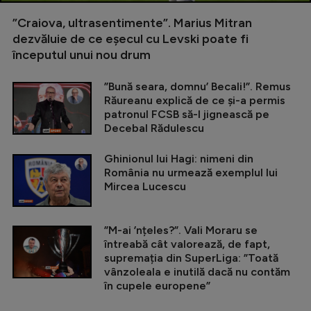
”Craiova, ultrasentimente”. Marius Mitran
dezvăluie de ce eșecul cu Levski poate fi
începutul unui nou drum
”Bună seara, domnu’ Becali!”. Remus
Răureanu explică de ce și-a permis
patronul FCSB să-l jignească pe
Decebal Rădulescu
Ghinionul lui Hagi: nimeni din
România nu urmează exemplul lui
Mircea Lucescu
”M-ai ’nțeles?”. Vali Moraru se
întreabă cât valorează, de fapt,
supremația din SuperLiga: ”Toată
vânzoleala e inutilă dacă nu contăm
în cupele europene”