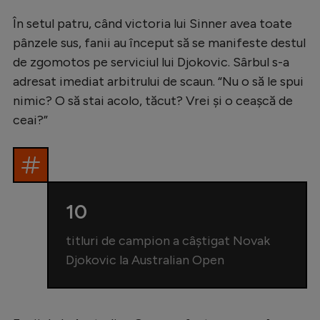
Intră în cont
În setul patru, când victoria lui Sinner avea toate
Creează cont
pânzele sus, fanii au început să se manifeste destul
de zgomotos pe serviciul lui Djokovic. Sârbul s-a
adresat imediat arbitrului de scaun. “Nu o să le spui
nimic? O să stai acolo, tăcut? Vrei și o ceașcă de
ceai?”
10
titluri de campion a câștigat Novak
Djokovic la Australian Open