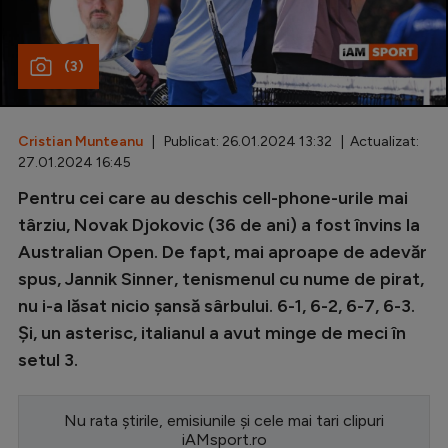
Special
(3)
Diverse
Inedit
Cristian Munteanu
| Publicat: 26.01.2024 13:32 | Actualizat:
Clasamente
27.01.2024 16:45
Pentru cei care au deschis cell-phone-urile mai
târziu, Novak Djokovic (36 de ani) a fost învins la
Australian Open. De fapt, mai aproape de adevăr
Champions League
spus, Jannik Sinner, tenismenul cu nume de pirat,
Europa League
nu i-a lăsat nicio șansă sârbului. 6-1, 6-2, 6-7, 6-3.
Conference League
Și, un asterisc, italianul a avut minge de meci în
setul 3.
CM 2026
Premier League
Nu rata știrile, emisiunile și cele mai tari clipuri
LaLiga
iAMsport.ro