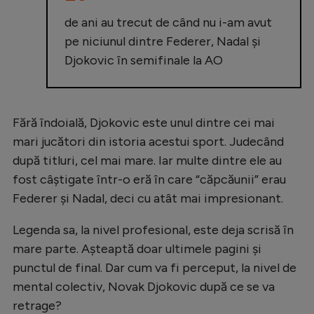
Natație
de ani au trecut de când nu i-am avut
Formula 1
pe niciunul dintre Federer, Nadal și
Djokovic în semifinale la AO
Gimnastică
Auto
Rugby
Fără îndoială, Djokovic este unul dintre cei mai
mari jucători din istoria acestui sport. Judecând
Ciclism
după titluri, cel mai mare. Iar multe dintre ele au
Alte sporturi
fost câștigate într-o eră în care “căpcăunii” erau
JO 2024
Federer și Nadal, deci cu atât mai impresionant.
JO 2026
Legenda sa, la nivel profesional, este deja scrisă în
mare parte. Așteaptă doar ultimele pagini și
punctul de final. Dar cum va fi perceput, la nivel de
mental colectiv, Novak Djokovic după ce se va
retrage?