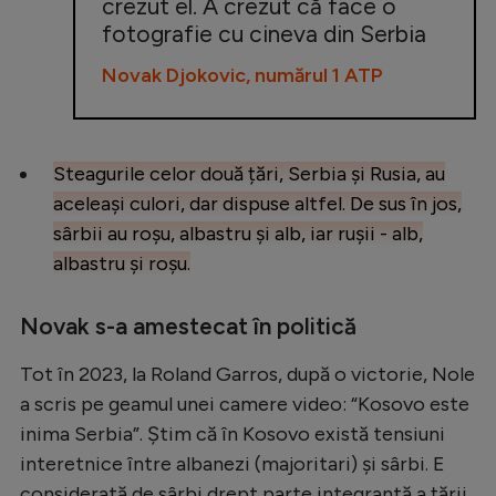
crezut el. A crezut că face o
fotografie cu cineva din Serbia
Novak Djokovic, numărul 1 ATP
Steagurile celor două țări, Serbia și Rusia, au
aceleași culori, dar dispuse altfel. De sus în jos,
sârbii au roșu, albastru și alb, iar rușii - alb,
albastru și roșu.
Novak s-a amestecat în politică
Tot în 2023, la Roland Garros, după o victorie, Nole
a scris pe geamul unei camere video: “Kosovo este
inima Serbia”. Știm că în Kosovo există tensiuni
interetnice între albanezi (majoritari) și sârbi. E
considerată de sârbi drept parte integrantă a țării.