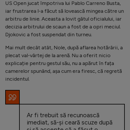
US Open jucat împotriva lui Pablo Carreno Busta,
iar frustrarea l-a făcut să lovească mingea către un
arbitru de linie. Aceasta a lovit gâtul oficialului, iar
decizia arbitrului de scaun a fost de a opri meciul.
Djokovic a fost suspendat din turneu.
Mai mult decât atât, Nole, după aflarea hotărârii, a
plecat val-vârtej de la arenă. Nu a oferit nicio
explicație pentru gestul său, nu a apărut în fața
camerelor spunând, așa cum era firesc, că regretă
incidentul.
Ar fi trebuit să recunoască
imediat, să-și ceară scuze după
și să accepte că a făcut o