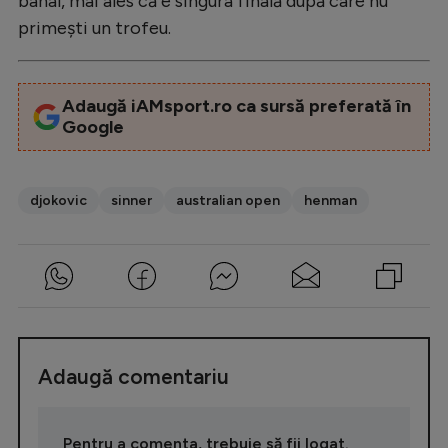
banal, mai ales că e singura finală după care nu
primești un trofeu.
Adaugă iAMsport.ro ca sursă preferată în
Google
djokovic
sinner
australian open
henman
Adaugă comentariu
Pentru a comenta, trebuie să fii logat.