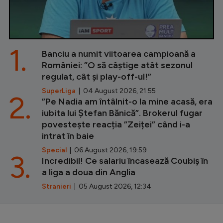
1.
Banciu a numit viitoarea campioană a
României: ”O să câștige atât sezonul
regulat, cât și play-off-ul!”
SuperLiga
| 04 August 2026, 21:55
2.
”Pe Nadia am întâlnit-o la mine acasă, era
iubita lui Ștefan Bănică”. Brokerul fugar
povestește reacția ”Zeiței” când i-a
intrat în baie
Special
| 06 August 2026, 19:59
3.
Incredibil! Ce salariu încasează Coubiș în
a liga a doua din Anglia
Stranieri
| 05 August 2026, 12:34