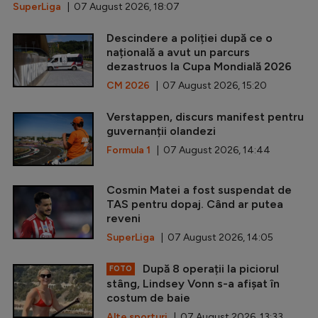
SuperLiga
| 07 August 2026, 18:07
Descindere a poliției după ce o
națională a avut un parcurs
dezastruos la Cupa Mondială 2026
CM 2026
| 07 August 2026, 15:20
Verstappen, discurs manifest pentru
guvernanții olandezi
Formula 1
| 07 August 2026, 14:44
Cosmin Matei a fost suspendat de
TAS pentru dopaj. Când ar putea
reveni
SuperLiga
| 07 August 2026, 14:05
După 8 operații la piciorul
FOTO
stâng, Lindsey Vonn s-a afișat în
costum de baie
Alte sporturi
| 07 August 2026, 13:33