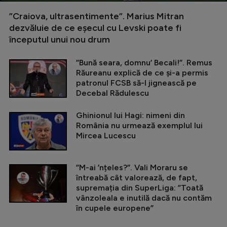
”Craiova, ultrasentimente”. Marius Mitran
dezvăluie de ce eșecul cu Levski poate fi
începutul unui nou drum
”Bună seara, domnu’ Becali!”. Remus
Răureanu explică de ce și-a permis
patronul FCSB să-l jignească pe
Decebal Rădulescu
Ghinionul lui Hagi: nimeni din
România nu urmează exemplul lui
Mircea Lucescu
”M-ai ’nțeles?”. Vali Moraru se
întreabă cât valorează, de fapt,
supremația din SuperLiga: ”Toată
vânzoleala e inutilă dacă nu contăm
în cupele europene”