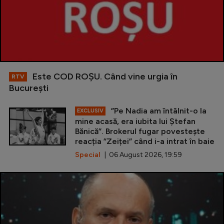
Este COD ROŞU. Când vine urgia în
RTV
Bucureşti
”Pe Nadia am întâlnit-o la
EXCLUSIV
mine acasă, era iubita lui Ștefan
Bănică”. Brokerul fugar povestește
reacția ”Zeiței” când i-a intrat în baie
Special
| 06 August 2026, 19:59