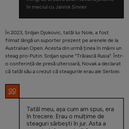
în meciul cu Jannik Sinner
În 2023, Srdjan Djokovic, tatăl lui Nole, a fost
filmat lângă un suporter prezent pe arenele de la
Australian Open. Acesta din urmă ținea în mâini un
steag pro-Putin. Srdjan spune “Trăiască Rusia”. Într-
o conferință de presă ulterioară, Novak a declarat
că tatăl său a crezut că steagurile erau ale Serbiei.
Tatăl meu, așa cum am spus, era
în trecere. Erau o mulțime de
steaguri sârbești în jur. Asta a