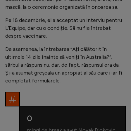
mască, la o ceremonie organizată în onoarea sa.
Pe 18 decembrie, el a acceptat un interviu pentru
L’Equipe, dar cu o condiție. Să nu fie întrebat
despre vaccinare.
De asemenea, la întrebarea “Ați călătorit în
ultimele 14 zile înainte să veniți în Australia?”,
sârbul a răspuns nu, dar, de fapt, răspunsul era da.
Și-a asumat greșeala un apropiat al său care i-ar fi
completat formularele.
0
mingi de break a avut Novak Djokovic