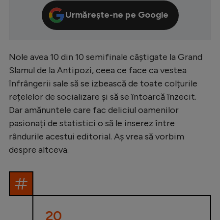
Serie A
Urmărește-ne pe Google
Bundesliga
Ligue 1
Nole avea 10 din 10 semifinale câștigate la Grand
Campionate
Slamul de la Antipozi, ceea ce face ca vestea
înfrângerii sale să se izbească de toate colțurile
Starurile fotbalului
rețelelor de socializare și să se întoarcă înzecit.
EURO 2024
Dar amănuntele care fac deliciul oamenilor
pasionați de statistici o să le inserez între
Stranieri
rândurile acestui editorial. Aș vrea să vorbim
Clasamente
despre altceva.
Tenis
Handbal
20