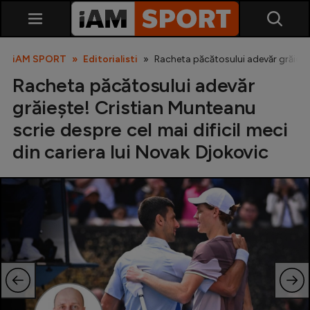
iAM SPORT
Editorialisti
Racheta păcătosului adevăr grăiește
Racheta păcătosului adevăr
grăiește! Cristian Munteanu
scrie despre cel mai dificil meci
din cariera lui Novak Djokovic
SuperLiga
Liga 2
Cupa României
Echipa Națională
U21
Fotbal feminin