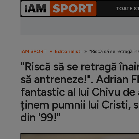
TOATE ST
iAM SPORT
Editorialisti
"Riscă să se retragă în
"Riscă să se retragă îna
să antreneze!". Adrian F
fantastic al lui Chivu de 
ținem pumnii lui Cristi,
din '99!"