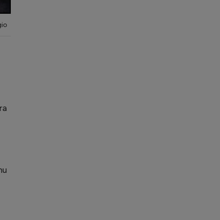
gio
ra
nu