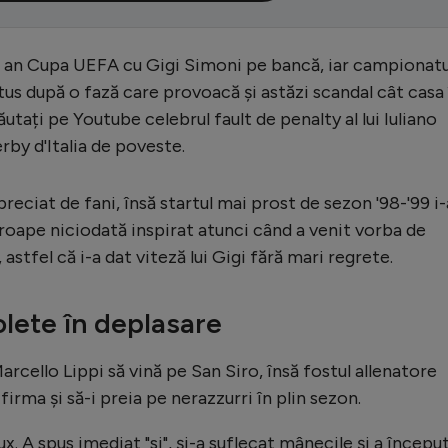
ui an Cupa UEFA cu Gigi Simoni pe bancă, iar campionatul
tus după o fază care provoacă și astăzi scandal cât casa 
căutați pe Youtube celebrul fault de penalty al lui Iuliano
rby d'Italia de poveste.
preciat de fani, însă startul mai prost de sezon '98-'99 i-
proape niciodată inspirat atunci când a venit vorba de
astfel că i-a dat viteză lui Gigi fără mari regrete.
lete în deplasare
rcello Lippi să vină pe San Siro, însă fostul allenatore
 firma și să-i preia pe nerazzurri în plin sezon.
x. A spus imediat "si", și-a suflecat mânecile și a începu