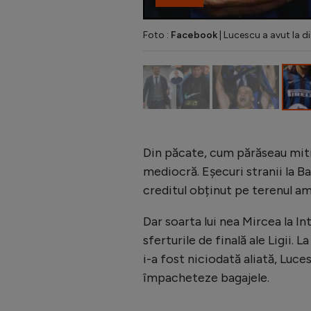
Foto :
Facebook
| Lucescu a avut la di
Din păcate, cum părăseau miti
mediocră. Eșecuri stranii la Ba
creditul obținut pe terenul am
Dar soarta lui nea Mircea la In
sferturile de finală ale Ligii. L
i-a fost niciodată aliată, Luce
împacheteze bagajele.