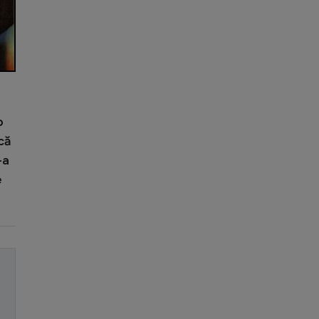
o
că
-a
e