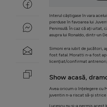
Interul câștigase în vara acel
pierduse în favoarea lui Juven
Peninsulă. În caz că ați uitat, 
asupra lui Ronaldo, dintr-un De
Simoni era iubit de jucători, a
fost fatal. Moratti n-a fost a
licențiat/confirmat antrenori, 
Show acasă, dramo
Avea oricum o înțelegere cu Ma
juventin n-a riscat să-și strice
Lucescu nu și-a permis acest lu