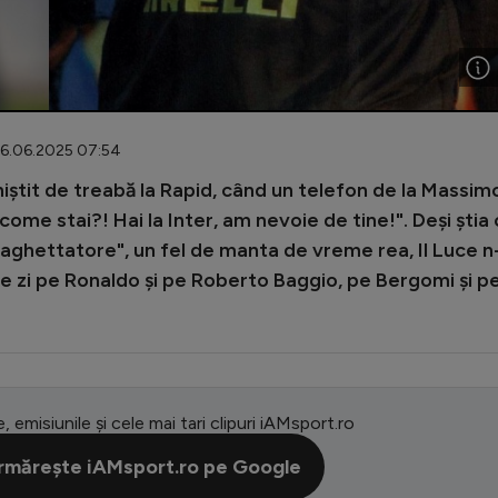
06.06.2025 07:54
niștit de treabă la Rapid, când un telefon de la Massim
come stai?! Hai la Inter, am nevoie de tine!". Deși știa 
traghettatore", un fel de manta de vreme rea, Il Luce n
de zi pe Ronaldo și pe Roberto Baggio, pe Bergomi și p
e, emisiunile și cele mai tari clipuri iAMsport.ro
rmărește iAMsport.ro pe Google