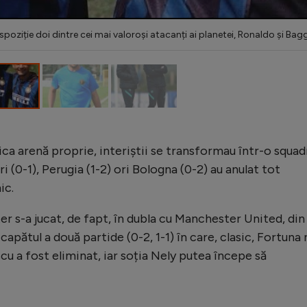
spoziție doi dintre cei mai valoroși atacanți ai planetei, Ronaldo și Bag
ca arenă proprie, interiștii se transformau într-o squad
ri (0-1), Perugia (1-2) ori Bologna (0-2) au anulat tot
ic.
ter s-a jucat, de fapt, în dubla cu Manchester United, din
a capătul a două partide (0-2, 1-1) în care, clasic, Fortuna 
scu a fost eliminat, iar soția Nely putea începe să