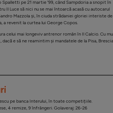
 Spalletti pe 21 martie '99, când Sampdoria a snopit în
ru Il Luce să nici nu se mai întoarcă acasă cu autocarul
Sandro Mazzola și, în ciuda strădaniei gloriei interiste de 
, a revenit la curtea lui George Copos.
tura celui mai longeviv antrenor român în Il Calcio. Cu mu
ți, dacă e să ne reamintim și mandatele de la Pisa, Bresci
ri
escu pe banca Interului, în toate competițiile.
se, 4 remize, 9 înfrângeri. Golaveraj: 26-26