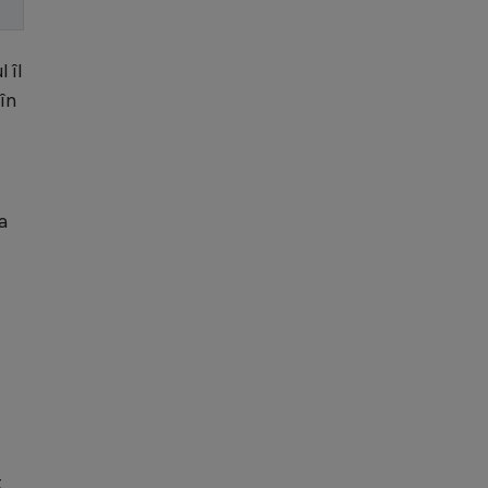
 îl
în
a
t