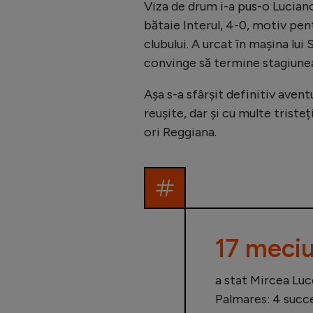
Viza de drum i-a pus-o Luciano
bătaie Interul, 4-0, motiv pent
clubului. A urcat în mașina lui 
convinge să termine stagiunea
Așa s-a sfârșit definitiv aven
reușite, dar și cu multe triste
ori Reggiana.
17 meciu
a stat Mircea Luc
Palmares: 4 succe