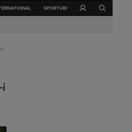
TERNATIONAL
SPORTURI
ă curajul fantastic al lui Chivu de a prelua un Inter în criză: "S
-i