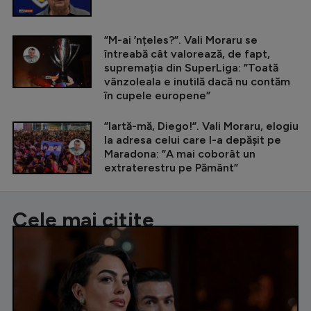
”M-ai ’nțeles?”. Vali Moraru se
întreabă cât valorează, de fapt,
supremația din SuperLiga: ”Toată
vânzoleala e inutilă dacă nu contăm
în cupele europene”
”Iartă-mă, Diego!”. Vali Moraru, elogiu
la adresa celui care l-a depășit pe
Maradona: ”A mai coborât un
extraterestru pe Pământ”
Cele mai citite