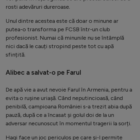
rosti adevăruri dureroase.
Unul dintre acestea este că doar o minune ar
putea-o transforma pe FCSB într-un club
profesionist. Numai că minunile nu se întâmplă
nici dacă le cauți stropind peste tot cu apă
sfințită.
Alibec a salvat-o pe Farul
De apă vie a avut nevoie Farul în Armenia, pentru a
evita o rușine uriașă. Când neputincioasă, când
penibilă, campioana României s-a trezit abia după
pauză, după ce a încasat și golul doi de la un
adversar necunoscut în momentul tragerii la sorți.
Hagi face un joc periculos pe care și-l permite