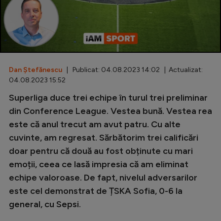
Special
Diverse
Inedit
Dan Ștefănescu
| Publicat: 04.08.2023 14:02 | Actualizat:
Clasamente
04.08.2023 15:52
Superliga duce trei echipe în turul trei preliminar
din Conference League. Vestea bună. Vestea rea
este că anul trecut am avut patru. Cu alte
Champions League
cuvinte, am regresat. Sărbătorim trei calificări
Europa League
doar pentru că două au fost obținute cu mari
Conference League
emoții, ceea ce lasă impresia că am eliminat
echipe valoroase. De fapt, nivelul adversarilor
CM 2026
este cel demonstrat de ȚSKA Sofia, 0-6 la
Premier League
general, cu Sepsi.
LaLiga