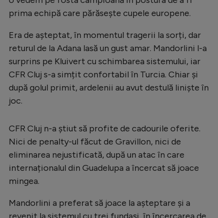
prima echipă care părăsește cupele europene.
Era de așteptat, în momentul tragerii la sorți, dar
returul de la Adana lasă un gust amar. Mandorlini l-a
surprins pe Kluivert cu schimbarea sistemului, iar
CFR Cluj s-a simțit confortabil în Turcia. Chiar și
după golul primit, ardelenii au avut destulă liniște în
joc.
CFR Cluj n-a știut să profite de cadourile oferite.
Nici de penalty-ul făcut de Gravillon, nici de
eliminarea nejustificată, după un atac în care
internaționalul din Guadelupa a încercat să joace
mingea.
Mandorlini a preferat să joace la așteptare și a
revenit la sistemul cu trei fundași, în încercarea de