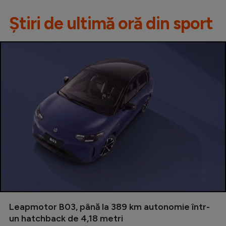
Știri de ultimă oră din sport
Leapmotor B03, până la 389 km autonomie într-
un hatchback de 4,18 metri