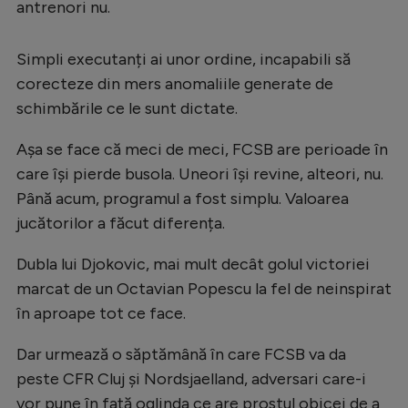
antrenori nu.
Simpli executanți ai unor ordine, incapabili să
corecteze din mers anomaliile generate de
schimbările ce le sunt dictate.
Așa se face că meci de meci, FCSB are perioade în
care își pierde busola. Uneori își revine, alteori, nu.
Până acum, programul a fost simplu. Valoarea
jucătorilor a făcut diferența.
Dubla lui Djokovic, mai mult decât golul victoriei
marcat de un Octavian Popescu la fel de neinspirat
în aproape tot ce face.
Dar urmează o săptămână în care FCSB va da
peste CFR Cluj și Nordsjaelland, adversari care-i
vor pune în față oglinda ce are prostul obicei de a