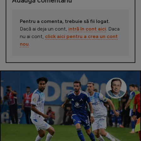
Adaugă comentariu
Pentru a comenta, trebuie să fii logat.
Dacă ai deja un cont,
intră în cont aici
. Daca
nu ai cont,
click aici pentru a crea un cont
nou
.