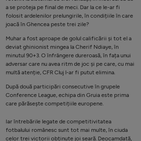
a se proteja pe final de meci. Dar la ce le-ar fi
folosit ardelenilor prelungirile, în condițiile în care
joacă în Ghencea peste trei zile?
Muhar a fost aproape de golul calificării și tot el a
deviat ghinionist mingea la Cherif Ndiaye, în
minutul 90+3. O înfrângere dureroasă, în fața unui
adversar care nu avea ritm de joc și pe care, cu mai
multă atenție, CFR Cluj l-ar fi putut elimina.
După două participări consecutive în grupele
Conference League, echipa din Gruia este prima
care părăsește competițiile europene.
Iar întrebările legate de competitivitatea
fotbalului românesc sunt tot mai multe, în ciuda
celor trei victorii obținute joi seară. Deocamdată,