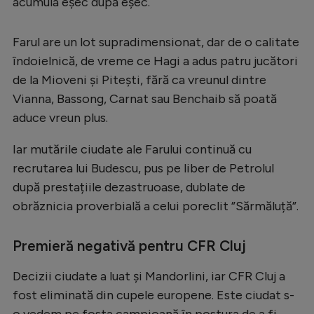
acumula eșec după eșec.
Farul are un lot supradimensionat, dar de o calitate
îndoielnică, de vreme ce Hagi a adus patru jucători
de la Mioveni și Pitești, fără ca vreunul dintre
Vianna, Bassong, Carnat sau Benchaib să poată
aduce vreun plus.
Iar mutările ciudate ale Farului continuă cu
recrutarea lui Budescu, pus pe liber de Petrolul
după prestațiile dezastruoase, dublate de
obrăznicia proverbială a celui poreclit ”Sărmăluță”.
Premieră negativă pentru CFR Cluj
Decizii ciudate a luat și Mandorlini, iar CFR Cluj a
fost eliminată din cupele europene. Este ciudat s-
o vedem pe fosta campioană în postura de a fi