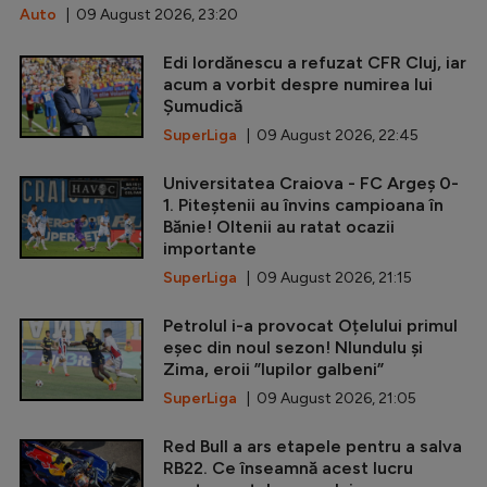
Auto
| 09 August 2026, 23:20
Edi Iordănescu a refuzat CFR Cluj, iar
acum a vorbit despre numirea lui
Șumudică
SuperLiga
| 09 August 2026, 22:45
Universitatea Craiova - FC Argeș 0-
1. Piteștenii au învins campioana în
Bănie! Oltenii au ratat ocazii
importante
SuperLiga
| 09 August 2026, 21:15
Petrolul i-a provocat Oțelului primul
eșec din noul sezon! Nlundulu și
Zima, eroii ”lupilor galbeni”
SuperLiga
| 09 August 2026, 21:05
Red Bull a ars etapele pentru a salva
RB22. Ce înseamnă acest lucru