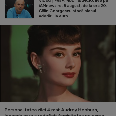
VIDEO | PREA MULT BANCIU, live pe
iAMnews.ro, 5 august, de la ora 20.
Călin Georgescu atacă planul
aderării la euro
Personalitatea zilei 4 mai: Audrey Hepburn,
legenda care a redefinit feminitatea pe ecran