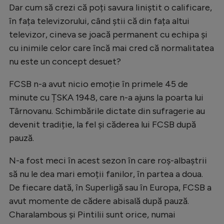
Dar cum să crezi că poți savura liniștit o calificare,
în fața televizorului, când știi că din fața altui
televizor, cineva se joacă permanent cu echipa și
cu inimile celor care încă mai cred că normalitatea
nu este un concept desuet?
FCSB n-a avut nicio emoție în primele 45 de
minute cu ȚSKA 1948, care n-a ajuns la poarta lui
Târnovanu. Schimbările dictate din sufragerie au
devenit tradiție, la fel și căderea lui FCSB după
pauză.
N-a fost meci în acest sezon în care roș-albaștrii
să nu le dea mari emoții fanilor, în partea a doua.
De fiecare dată, în Superligă sau în Europa, FCSB a
avut momente de cădere abisală după pauză.
Charalambous și Pintilii sunt orice, numai