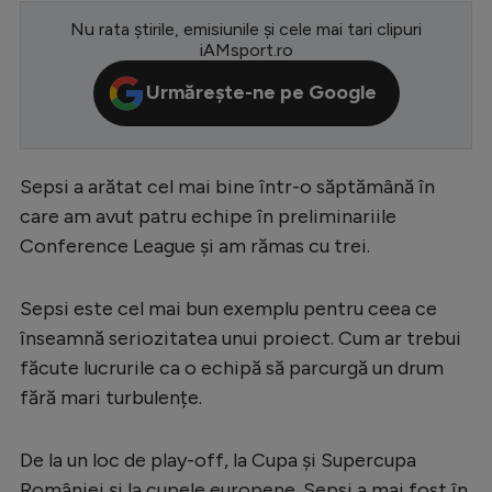
Nu rata știrile, emisiunile și cele mai tari clipuri
Serie A
iAMsport.ro
Bundesliga
Urmărește-ne pe Google
Ligue 1
Campionate
Sepsi a arătat cel mai bine într-o săptămână în
Starurile fotbalului
care am avut patru echipe în preliminariile
EURO 2024
Conference League și am rămas cu trei.
Stranieri
Sepsi este cel mai bun exemplu pentru ceea ce
Clasamente
înseamnă seriozitatea unui proiect. Cum ar trebui
făcute lucrurile ca o echipă să parcurgă un drum
fără mari turbulențe.
Tenis
De la un loc de play-off, la Cupa și Supercupa
Handbal
României și la cupele europene. Sepsi a mai fost în