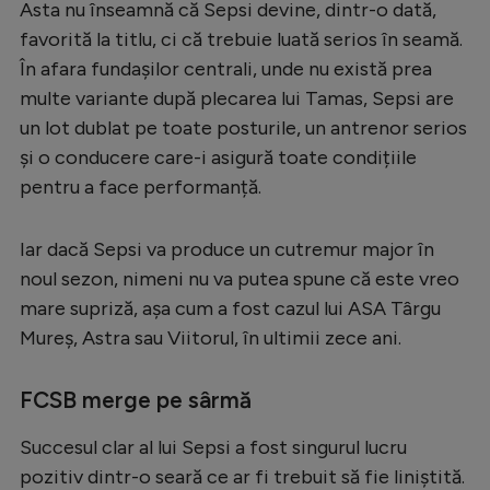
Intră în cont
Asta nu înseamnă că Sepsi devine, dintr-o dată,
favorită la titlu, ci că trebuie luată serios în seamă.
Creează cont
În afara fundașilor centrali, unde nu există prea
multe variante după plecarea lui Tamas, Sepsi are
un lot dublat pe toate posturile, un antrenor serios
și o conducere care-i asigură toate condițiile
pentru a face performanță.
Iar dacă Sepsi va produce un cutremur major în
noul sezon, nimeni nu va putea spune că este vreo
mare supriză, așa cum a fost cazul lui ASA Târgu
Mureș, Astra sau Viitorul, în ultimii zece ani.
FCSB merge pe sârmă
Succesul clar al lui Sepsi a fost singurul lucru
pozitiv dintr-o seară ce ar fi trebuit să fie liniștită.