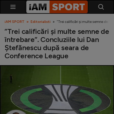
iAM SPORT
Editorialisti
”Trei calificări și multe semne de 
”Trei calificări și multe semne de
întrebare”. Concluziile lui Dan
Ștefănescu după seara de
Conference League
SuperLiga
Liga 2
Cupa României
Echipa Națională
U21
Fotbal feminin