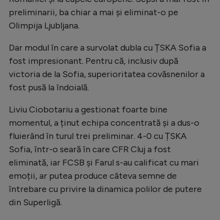
Natație
preliminarii, ba chiar a mai și eliminat-o pe
Olimpija Ljubljana.
Formula 1
Gimnastică
Dar modul în care a survolat dubla cu ȚSKA Sofia a
fost impresionant. Pentru că, inclusiv după
Auto
victoria de la Sofia, superioritatea covăsnenilor a
Rugby
fost pusă la îndoială.
Ciclism
Liviu Ciobotariu a gestionat foarte bine
Alte sporturi
momentul, a ținut echipa concentrată și a dus-o
fluierând în turul trei preliminar. 4-0 cu ȚSKA
JO 2024
Sofia, într-o seară în care CFR Cluj a fost
JO 2026
eliminată, iar FCSB și Farul s-au calificat cu mari
emoții, ar putea produce câteva semne de
întrebare cu privire la dinamica polilor de putere
din Superligă.