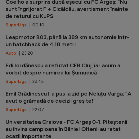
Coelho a surprins după eșecul cu FC Argeș: ”Nu
sunt îngrijorat!” + Cicâldău, avertisment înainte
de returul cu KuPS
SuperLiga
| 00:10
Leapmotor B03, până la 389 km autonomie într-
un hatchback de 4,18 metri
Auto
| 23:20
Edi Iordănescu a refuzat CFR Cluj, iar acum a
vorbit despre numirea lui Șumudică
SuperLiga
| 22:45
Emil Grădinescu l-a pus la zid pe Neluțu Varga: ”A
avut o grămadă de decizii greșite!”
SuperLiga
| 22:07
Universitatea Craiova - FC Argeș 0-1. Piteștenii
au învins campioana în Bănie! Oltenii au ratat
ocazii importante