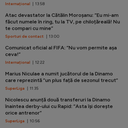
Internațional
| 13:58
Atac devastator la Cătălin Moroșanu: ”Eu mi-am
făcut numele în ring, tu la TV, pe chiloțăreală! Nu
te compari cu mine”
Sporturi de contact
| 13:00
Comunicat oficial al FIFA: ”Nu vom permite așa
ceva!”
Internațional
| 12:22
Marius Niculae a numit jucătorul de la Dinamo
care reprezintă ”un plus față de sezonul trecut”
SuperLiga
| 11:35
Nicolescu anunță două transferuri la Dinamo
înaintea derby-ului cu Rapid: ”Asta își dorește
orice antrenor”
SuperLiga
| 10:56