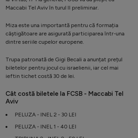
Maccabi Tel Aviv în turul II preliminar.
Serie A
Bundesliga
Miza este una importantă pentru că formația
Ligue 1
câștigătoare are asigurată participarea într-una
dintre seriile cupelor europene.
Campionate
Starurile fotbalului
Trupa patronată de Gigi Becali a anunțat prețul
EURO 2024
biletelor pentru jocul cu israelienii, iar cel mai
ieftin tichet costă 30 de lei.
Stranieri
Clasamente
Cât costă biletele la FCSB - Maccabi Tel
Aviv
PELUZA - INEL 2 - 30 LEI
Tenis
PELUZA - INEL 1 - 40 LEI
Handbal