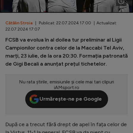
Special
Diverse
Cătălin Stroia
| Publicat: 22.07.2024 17:00 | Actualizat:
22.07.2024 17:07
Inedit
FCSB va evolua în al doilea tur preliminar al Ligii
Clasamente
Campionilor contra celor de la Maccabi Tel Aviv,
marți, 23 iulie, de la ora 20:30. Formația patronată
de Gigi Becali a anunțat prețul tichetelor.
Champions League
Nu rata știrile, emisiunile și cele mai tari clipuri
Europa League
iAMsport.ro
Conference League
Urmărește-ne pe Google
CM 2026
Premier League
După ce a trecut fără drept de apel în fața celor de
LaLiga
la Virtus, 11-1 la general, FCSB va da piept cu