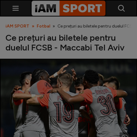
iAM SPORT
Fotbal
Ce prețuri au biletele pentru duelul FCSB 
Ce prețuri au biletele pentru
duelul FCSB - Maccabi Tel Aviv
SuperLiga
Liga 2
Cupa României
Echipa Națională
U21
Fotbal feminin