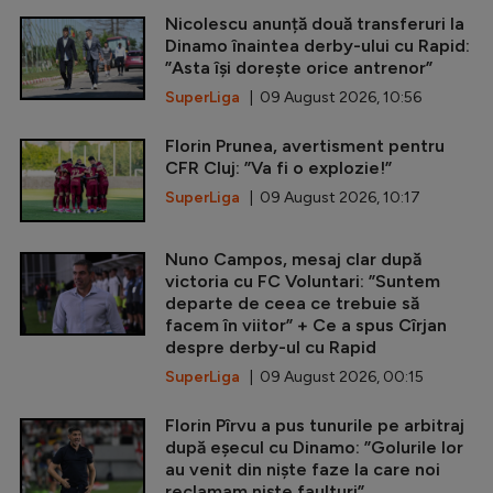
Nicolescu anunță două transferuri la
Dinamo înaintea derby-ului cu Rapid:
”Asta își dorește orice antrenor”
SuperLiga
| 09 August 2026, 10:56
Florin Prunea, avertisment pentru
CFR Cluj: ”Va fi o explozie!”
SuperLiga
| 09 August 2026, 10:17
Nuno Campos, mesaj clar după
victoria cu FC Voluntari: ”Suntem
departe de ceea ce trebuie să
facem în viitor” + Ce a spus Cîrjan
despre derby-ul cu Rapid
SuperLiga
| 09 August 2026, 00:15
Florin Pîrvu a pus tunurile pe arbitraj
după eșecul cu Dinamo: ”Golurile lor
au venit din niște faze la care noi
reclamam niște faulturi”