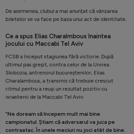
Intră în cont
De asemenea, clubul a mai anunțat că vânzarea
Creează cont
biletelor se va face pe baza unui act de identitate.
Ce a spus Elias Charalmbous înaintea
jocului cu Maccabi Tel Aviv
FCSB a început stagiunea fără victorie. După
ultimul pas greșit, contra celor de la Unirea
Slobozia, antrenorul bucureștenilor, Elias
Charalambous, a transmis că trebuie crescut
ritmul pentru a reuși un rezultat pozitiv cu
israelienii de la Maccabi Tel Aviv.
”Ne doream să începem mult mai bine
campionatul. Știam că adversarul va juca pe
contraatac. În unele meciuri nu joci atât de bine.