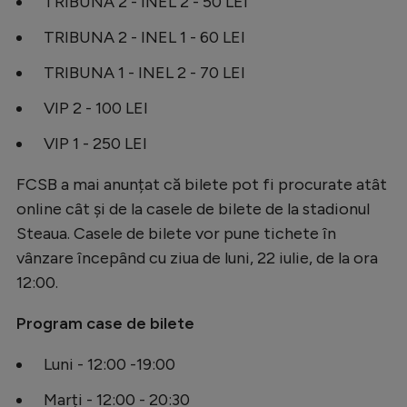
TRIBUNA 2 - INEL 2 - 50 LEI
Natație
TRIBUNA 2 - INEL 1 - 60 LEI
Formula 1
TRIBUNA 1 - INEL 2 - 70 LEI
Gimnastică
VIP 2 - 100 LEI
Auto
VIP 1 - 250 LEI
Rugby
FCSB a mai anunțat că bilete pot fi procurate atât
Ciclism
online cât și de la casele de bilete de la stadionul
Alte sporturi
Steaua. Casele de bilete vor pune tichete în
JO 2024
vânzare începând cu ziua de luni, 22 iulie, de la ora
12:00.
JO 2026
Program case de bilete
Luni - 12:00 -19:00
Marți - 12:00 - 20:30