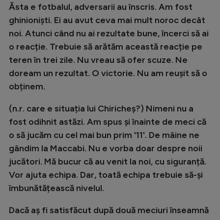
Ăsta e fotbalul, adversarii au înscris. Am fost
ghinioniști. Ei au avut ceva mai mult noroc decât
noi. Atunci când nu ai rezultate bune, încerci să ai
o reacție. Trebuie să arătăm această reacție pe
teren în trei zile. Nu vreau să ofer scuze. Ne
doream un rezultat. O victorie. Nu am reușit să o
obținem.
(n.r. care e situația lui Chiricheș?) Nimeni nu a
fost odihnit astăzi. Am spus și înainte de meci că
o să jucăm cu cel mai bun prim '11'. De mâine ne
gândim la Maccabi. Nu e vorba doar despre noii
jucători. Mă bucur că au venit la noi, cu siguranță.
Vor ajuta echipa. Dar, toată echipa trebuie să-și
îmbunătățească nivelul.
Dacă aș fi satisfăcut după două meciuri înseamnă