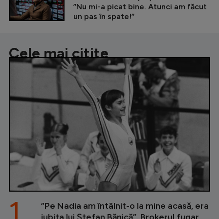
”Nu mi-a picat bine. Atunci am făcut
un pas în spate!”
Cele mai citite
1.
”Pe Nadia am întâlnit-o la mine acasă, era
iubita lui Ștefan Bănică”. Brokerul fugar