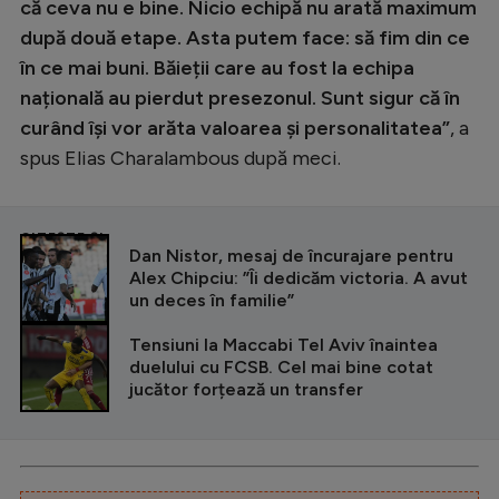
că ceva nu e bine. Nicio echipă nu arată maximum
după două etape. Asta putem face: să fim din ce
în ce mai buni. Băieții care au fost la echipa
națională au pierdut presezonul. Sunt sigur că în
curând își vor arăta valoarea și personalitatea”
, a
spus Elias Charalambous după meci.
CITEȘTE ȘI
Dan Nistor, mesaj de încurajare pentru
Alex Chipciu: ”Îi dedicăm victoria. A avut
un deces în familie”
Tensiuni la Maccabi Tel Aviv înaintea
duelului cu FCSB. Cel mai bine cotat
jucător forțează un transfer