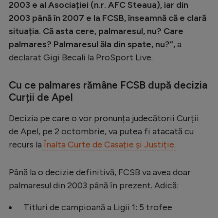
2003 e al Asociației (n.r. AFC Steaua), iar din
2003 până în 2007 e la FCSB, înseamnă că e clară
situația. Că asta cere, palmaresul, nu? Care
palmares? Palmaresul ăla din spate, nu?”,
a
declarat Gigi Becali la ProSport Live.
Cu ce palmares rămâne FCSB după decizia
Curții de Apel
Decizia pe care o vor pronunța judecătorii Curții
de Apel, pe 2 octombrie, va putea fi atacată cu
recurs la
Înalta Curte de Casație și Justiție.
Până la o decizie definitivă, FCSB va avea doar
palmaresul din 2003 până în prezent. Adică:
Titluri de campioană a Ligii 1: 5 trofee