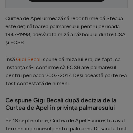
Serie A
Curtea de Apel urmează să reconfirme că Steaua
Bundesliga
este deținătoarea palmaresului pentru perioada
Ligue 1
1947-1998, adevărata miză a războiului dintre CSA
Campionate
și FCSB.
Starurile fotbalului
Însă
Gigi Becali
spune că miza lui era, de fapt, ca
EURO 2024
instanța să-i confirme că FCSB are palmaresul
Stranieri
pentru perioada 2003-2017. Deși această parte n-a
fost contestată de nimeni.
Clasamente
Ce spune Gigi Becali după decizia de la
Curtea de Apel în privința palmaresului
Tenis
Pe 18 septembrie, Curtea de Apel București a avut
Handbal
termen în procesul pentru palmares. Dosarul a fost