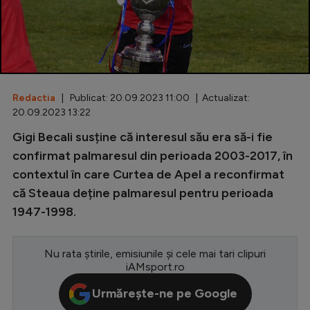
Special
Diverse
Inedit
Redactia
| Publicat: 20.09.2023 11:00 | Actualizat:
Clasamente
20.09.2023 13:22
Gigi Becali susține că interesul său era să-i fie
confirmat palmaresul din perioada 2003-2017, în
contextul în care Curtea de Apel a reconfirmat
Champions League
că Steaua deține palmaresul pentru perioada
Europa League
1947-1998.
Conference League
CM 2026
Nu rata știrile, emisiunile și cele mai tari clipuri
iAMsport.ro
Premier League
Urmărește-ne pe Google
LaLiga