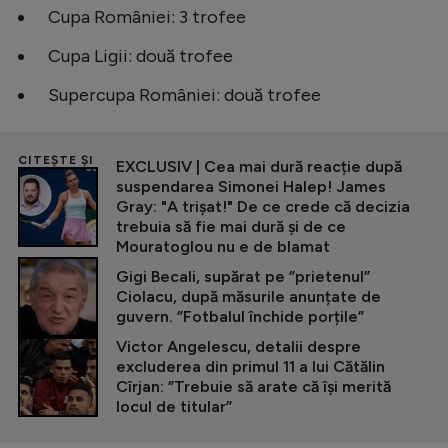
Cupa României: 3 trofee
Cupa Ligii: două trofee
Supercupa României: două trofee
CITEȘTE ȘI
EXCLUSIV | Cea mai dură reacție după
suspendarea Simonei Halep! James
Gray: "A trișat!" De ce crede că decizia
trebuia să fie mai dură și de ce
Mouratoglou nu e de blamat
Gigi Becali, supărat pe ”prietenul”
Ciolacu, după măsurile anunțate de
guvern. ”Fotbalul închide porțile”
Victor Angelescu, detalii despre
excluderea din primul 11 a lui Cătălin
Cîrjan: ”Trebuie să arate că își merită
locul de titular”