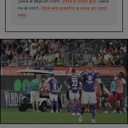
Dacă ai deja un cont,
intră în cont aici
. Daca
nu ai cont,
click aici pentru a crea un cont
nou
.