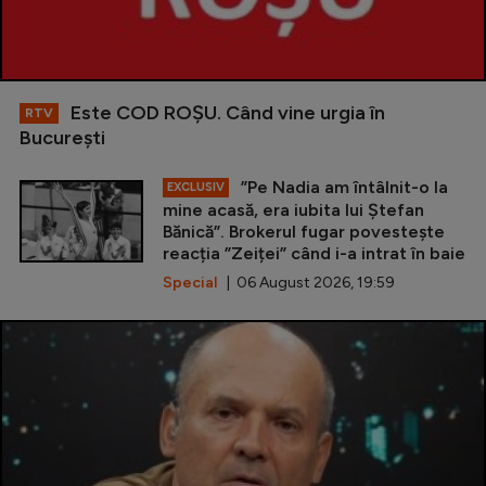
Este COD ROŞU. Când vine urgia în
RTV
Bucureşti
”Pe Nadia am întâlnit-o la
EXCLUSIV
mine acasă, era iubita lui Ștefan
Bănică”. Brokerul fugar povestește
reacția ”Zeiței” când i-a intrat în baie
Special
| 06 August 2026, 19:59