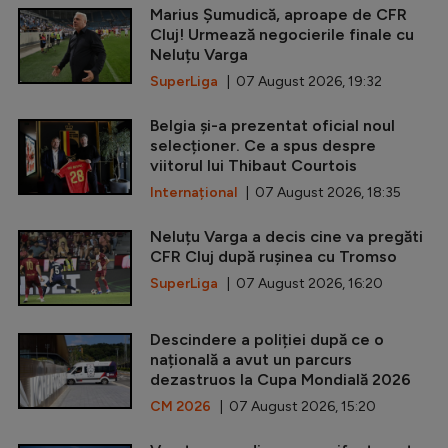
Marius Șumudică, aproape de CFR
Cluj! Urmează negocierile finale cu
Neluțu Varga
SuperLiga
| 07 August 2026, 19:32
Belgia și-a prezentat oficial noul
selecționer. Ce a spus despre
viitorul lui Thibaut Courtois
Internațional
| 07 August 2026, 18:35
Neluțu Varga a decis cine va pregăti
CFR Cluj după rușinea cu Tromso
SuperLiga
| 07 August 2026, 16:20
Descindere a poliției după ce o
națională a avut un parcurs
dezastruos la Cupa Mondială 2026
CM 2026
| 07 August 2026, 15:20