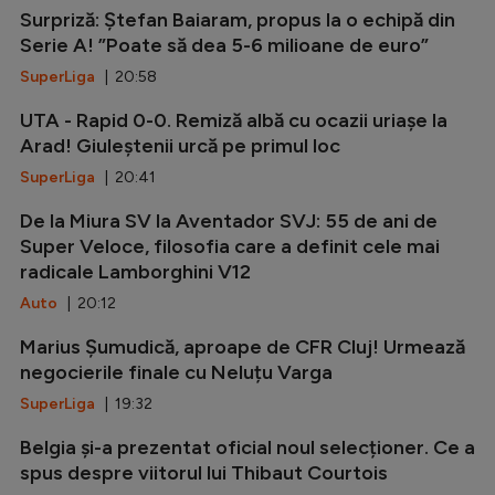
Surpriză: Ștefan Baiaram, propus la o echipă din
Serie A! ”Poate să dea 5-6 milioane de euro”
SuperLiga
| 20:58
UTA - Rapid 0-0. Remiză albă cu ocazii uriașe la
Arad! Giuleștenii urcă pe primul loc
SuperLiga
| 20:41
De la Miura SV la Aventador SVJ: 55 de ani de
Super Veloce, filosofia care a definit cele mai
radicale Lamborghini V12
Auto
| 20:12
Marius Șumudică, aproape de CFR Cluj! Urmează
negocierile finale cu Neluțu Varga
SuperLiga
| 19:32
Belgia și-a prezentat oficial noul selecționer. Ce a
spus despre viitorul lui Thibaut Courtois