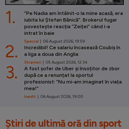
1.
”Pe Nadia am întâlnit-o la mine acasă, era
iubita lui Ștefan Bănică”. Brokerul fugar
povestește reacția ”Zeiței” când i-a
intrat în baie
Special
| 06 August 2026, 19:59
2.
Incredibil! Ce salariu încasează Coubiș în
a liga a doua din Anglia
Stranieri
| 05 August 2026, 12:34
3.
A fost șofer de Uber și însoțitor de zbor
după ce a renunțat la sportul
profesionist: ”Nu mi-am imaginat în viața
mea!”
Inedit
| 06 August 2026, 19:00
Știri de ultimă oră din sport