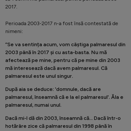
Intră în cont
2017.
Creează cont
Perioada 2003-2017 n-a fost însă contestată de
nimeni:
”Se va sentința acum, vom câștiga palmaresul din
2003 până în 2017 și cu asta-basta. Nu mă
afectează pe mine, pentru că pe mine din 2003
mă interesează dacă avem palmaresul. Că
palmaresul este unul singur.
După aia se deduce: 'domnule, dacă are
palmaresul, înseamnă că e la el palmaresul'. Ăla e
palmaresul, numai unul.
Dacă mi-l dă din 2003, înseamnă că... Dacă într-o
hotărâre zice că palmaresul din 1998 până în