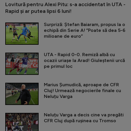
Lovitură pentru Alexi Pitu: s-a accidentat în UTA -
Rapid și ar putea lipsi 6 luni!
Surpriză: Ștefan Baiaram, propus la o
echipă din Serie A! ”Poate să dea 5-6
milioane de euro”
UTA - Rapid 0-0. Remiză albă cu
ocazii uriașe la Arad! Giuleștenii urcă
pe primul loc
Marius Șumudică, aproape de CFR
Cluj! Urmează negocierile finale cu
Neluțu Varga
Neluțu Varga a decis cine va pregăti
CFR Cluj după rușinea cu Tromso