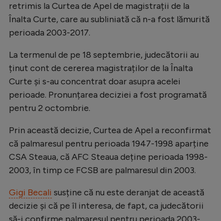
retrimis la Curtea de Apel de magistrații de la
Natație
Înalta Curte, care au subliniată că n-a fost lămurită
Formula 1
perioada 2003-2017.
Gimnastică
La termenul de pe 18 septembrie, judecătorii au
Auto
ținut cont de cererea magistraților de la Înalta
Curte și s-au concentrat doar asupra acelei
Rugby
perioade. Pronunțarea deciziei a fost programată
Ciclism
pentru 2 octombrie.
Alte sporturi
Prin această decizie, Curtea de Apel a reconfirmat
JO 2024
că palmaresul pentru perioada 1947-1998 aparține
JO 2026
CSA Steaua, că AFC Steaua deține perioada 1998-
2003, în timp ce FCSB are palmaresul din 2003.
Gigi Becali
susține că nu este deranjat de această
decizie și că pe îl interesa, de fapt, ca judecătorii
să-i confirme palmaresul pentru perioada 2003-