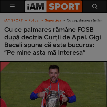
iAM SPORT
Fotbal
SuperLiga
Cu ce palmares rămâne FCSB
Cu ce palmares rămâne FCSB
după decizia Curții de Apel. Gigi
Becali spune că este bucuros:
”Pe mine asta mă interesa”
SuperLiga
Liga 2
Cupa României
Echipa Națională
U21
Fotbal feminin