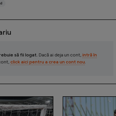
id
riu
buie să fii logat.
Dacă ai deja un cont,
intră în
 cont,
click aici pentru a crea un cont nou
.