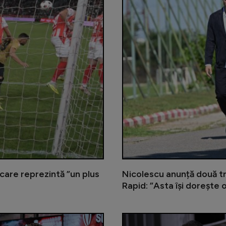
care reprezintă ”un plus
Nicolescu anunță două tr
Rapid: ”Asta își dorește 
Florin Prunea, avertisment pentru C