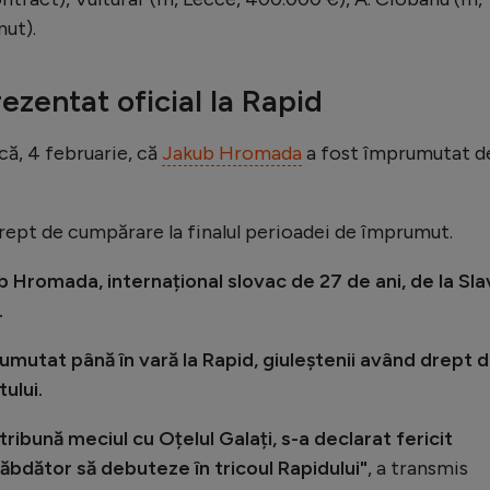
mut).
zentat oficial la Rapid
că, 4 februarie, că
Jakub Hromada
a fost împrumutat d
drept de cumpărare la finalul perioadei de împrumut.
b Hromada, internațional slovac de 27 de ani, de la Sla
.
rumutat până în vară la Rapid, giuleștenii având drept 
ului.
ribună meciul cu Oțelul Galați, s-a declarat fericit
ăbdător să debuteze în tricoul Rapidului"
, a transmis