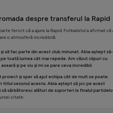
romada despre transferul la Rapid
oarte fericit că a ajuns la Rapid. Fotbalistul a afirmat că 
pare o atmosferă incredibilă.
i și să fac parte din acest club minunat. Abia aștept să-
c pe toată lumea cât mai repede. Am văzut clipuri cu
aseară și pe viu și mi se pare ceva incredibil.
t proiect și sper să ajut echipa cât de mult se poate.
m titlul sezonul acesta. Abia aștept să joc pe acest
și să sărbătoresc alături de suporteri la finalul partidelo
ursei citate.