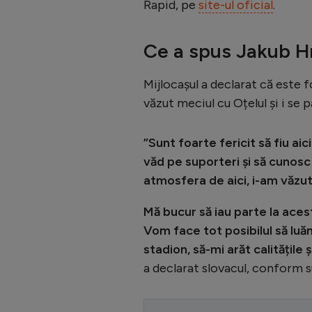
Rapid, pe
site-ul oficial
.
Ce a spus Jakub H
Mijlocașul a declarat că este f
văzut meciul cu Oțelul și i se 
”Sunt foarte fericit să fiu aic
văd pe suporteri și să cunos
atmosfera de aici, i-am văzut 
Mă bucur să iau parte la aces
Vom face tot posibilul să luă
stadion, să-mi arăt calitățile 
a declarat slovacul, conform s