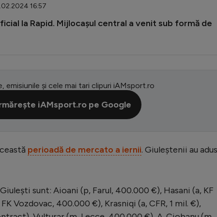
4.02.2024 16:57
cial la Rapid. Mijlocașul central a venit sub formă de
e, emisiunile și cele mai tari clipuri iAMsport.ro
rmărește iAMsport.ro pe Google
 această
perioadă de mercato a iernii
. Giuleștenii au adu
 Giulești sunt: Aioani (p, Farul, 400.000 €), Hasani (a, KF
 FK Vozdovac, 400.000 €), Krasniqi (a, CFR, 1 mil. €),
ntract), Vulturar (m, Lecce, 400.000 €), A. Ciobanu (m,