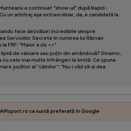
 Munteanu a continuat "show-ul" după Rapid -
"Cu un arbitraj așa extraordinar, da, e candidată la
andu face dezvăluiri incredibile despre
ea Serviciilor Secrete în numirea lui Răzvan
 la FRF: "Maior a zis <
>"
 lipsă de valoare sau puțin din amândouă? Dinamo,
 cu cele mai multe înfrângeri la limită. Ce spune
mare jucător al ”câinilor”: ”Nu-i văd să-și dea
AMsport.ro ca sursă preferată în Google