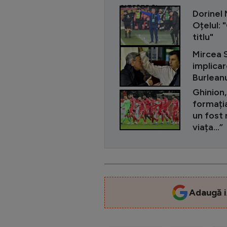
CITEȘTE ȘI
Dorinel
Oțelul: 
titlu"
Mircea S
implicar
Burleanu
Ghinion,
formația
un fost 
viața...”
Adaugă i