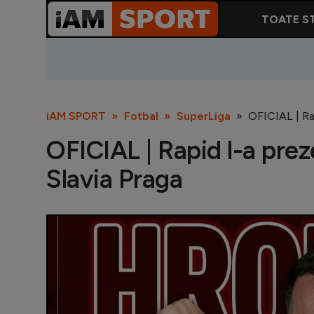
TOATE ST
iAM SPORT
Fotbal
SuperLiga
OFICIAL | Rap
OFICIAL | Rapid l-a prez
Slavia Praga