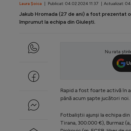
Laura Șoica
| Publicat: 04.02.2024 11:37 | Actualizat: 0
Jakub Hromada (27 de ani) a fost prezentat ofi
împrumut la echipa din Giulești.
Nu rata știril
U
Rapid a fost foarte activă în
până acum șapte jucători noi.
Fotbaliștii ajunși la echipa din
Tirana, 300.000 €), Burmaz (a,
Djokovic (m, FCSB, liber de co