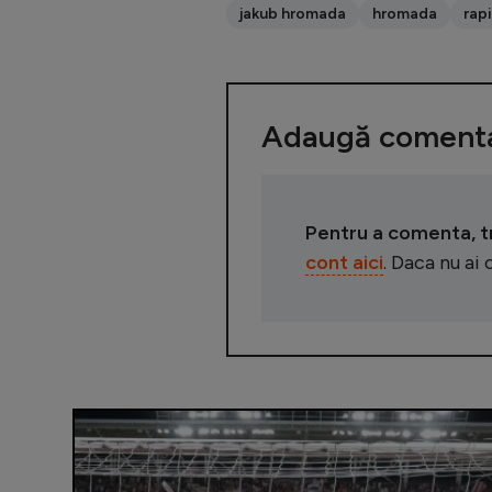
jakub hromada
hromada
rap
Adaugă comenta
Pentru a comenta, tre
cont aici
. Daca nu ai