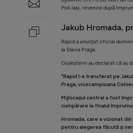
Poli Iași, revenire după împru
Jakub Hromada. pre
Rapid a anunțat oficial dumini
la Slavia Praga.
Giuleștenii au declarat că au 
"Rapid l-a transferat pe Jaku
Praga, vicecampioana Cehiei
Mijlocașul central a fost împ
cumpărare la finalul împrumut
Hromada, care a vizionat din t
pentru alegerea făcută și ner