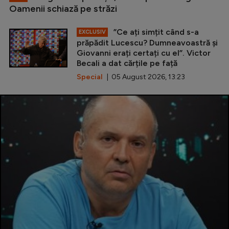
Oamenii schiază pe străzi
”Ce ați simțit când s-a
EXCLUSIV
prăpădit Lucescu? Dumneavoastră și
Giovanni erați certați cu el”. Victor
Becali a dat cărțile pe față
Special
| 05 August 2026, 13:23