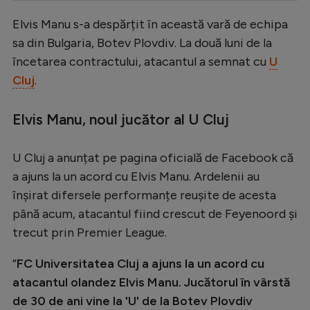
Serie A
Elvis Manu s-a despărțit în această vară de echipa
sa din Bulgaria, Botev Plovdiv. La două luni de la
Bundesliga
încetarea contractului, atacantul a semnat cu
U
Ligue 1
Cluj
.
Campionate
Elvis Manu, noul jucător al U Cluj
Starurile fotbalului
EURO 2024
U Cluj a anunțat pe pagina oficială de Facebook că
Stranieri
a ajuns la un acord cu Elvis Manu. Ardelenii au
înșirat difersele performanțe reușite de acesta
Clasamente
până acum, atacantul fiind crescut de Feyenoord și
trecut prin Premier League.
”
FC Universitatea Cluj a ajuns la un acord cu
Tenis
atacantul olandez Elvis Manu. Jucătorul în vârstă
Handbal
de 30 de ani vine la 'U' de la Botev Plovdiv