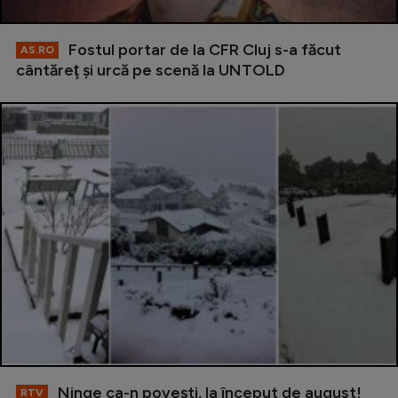
Fostul portar de la CFR Cluj s-a făcut
AS.RO
cântăreţ şi urcă pe scenă la UNTOLD
Ninge ca-n povești, la început de august!
RTV