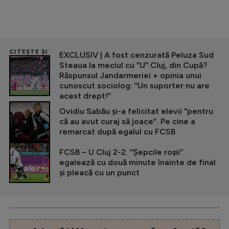
CITEȘTE ȘI
EXCLUSIV | A fost cenzurată Peluza Sud
Steaua la meciul cu ”U” Cluj, din Cupă?
Răspunsul Jandarmeriei + opinia unui
cunoscut sociolog: ”Un suporter nu are
acest drept!”
Ovidiu Sabău și-a felicitat elevii ”pentru
că au avut curaj să joace”. Pe cine a
remarcat după egalul cu FCSB
FCSB – U Cluj 2-2. ”Șepcile roșii”
egalează cu două minute înainte de final
și pleacă cu un punct