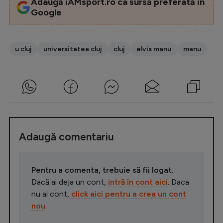
Adaugă iAMsport.ro ca sursă preferată în
Google
u cluj
universitatea cluj
cluj
elvis manu
manu
Adaugă comentariu
Pentru a comenta, trebuie să fii logat.
Dacă ai deja un cont,
intră în cont aici
. Daca
nu ai cont,
click aici pentru a crea un cont
nou
.