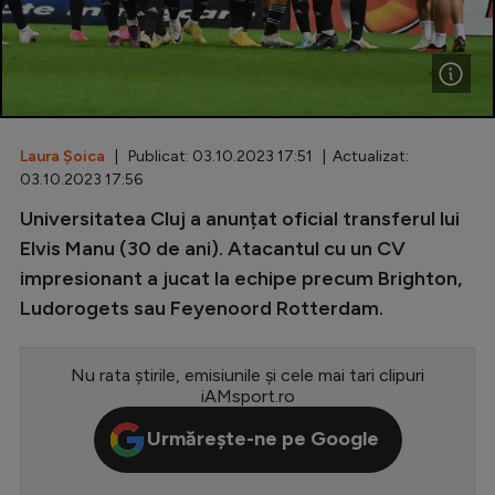
Special
Diverse
Inedit
Laura Șoica
| Publicat: 03.10.2023 17:51 | Actualizat:
Clasamente
03.10.2023 17:56
Universitatea Cluj a anunțat oficial transferul lui
Elvis Manu (30 de ani). Atacantul cu un CV
impresionant a jucat la echipe precum Brighton,
Champions League
Ludorogets sau Feyenoord Rotterdam.
Europa League
Conference League
Nu rata știrile, emisiunile și cele mai tari clipuri
iAMsport.ro
CM 2026
Urmărește-ne pe Google
Premier League
LaLiga