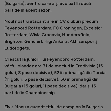
(Bulgaria), pentru care a și evoluat în două
Natație
partide în acest sezon.
Formula 1
Noul nostru atacant are în CV cluburi precum
Gimnastică
Feyenoord Rotterdam, FC Groningen, Excelsior
Auto
Rotterdam, Wisla Cracovia, Huddersfield,
Brighton, Genclerbirligi Ankara, Akhisarspor și
Rugby
Ludorogets.
Ciclism
Crescut la juniorii lui Feyenoord Rotterdam,
Alte sporturi
vârful olandez are 71 de meciuri în Eredivisie (15
JO 2024
goluri, 8 pase decisive), 52 în prima ligă din Turcia
JO 2026
(11 goluri, 5 pase decisive), 50 în prima ligă din
Bulgaria (15 goluri, 11 pase decisive), dar și 15
partide în Championship.
Elvis Manu a cucerit titlul de campion în Bulgaria