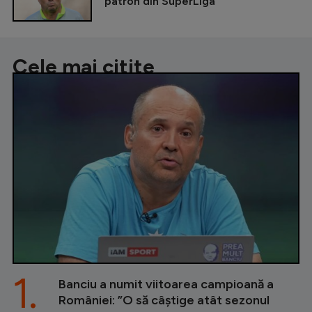
patron din SuperLiga
Cele mai citite
1.
Banciu a numit viitoarea campioană a
României: ”O să câștige atât sezonul