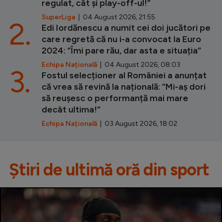
regulat, cât și play-off-ul!”
SuperLiga
| 04 August 2026, 21:55
2.
Edi Iordănescu a numit cei doi jucători pe
care regretă că nu i-a convocat la Euro
2024: ”Îmi pare rău, dar asta e situația”
Echipa Națională
| 04 August 2026, 08:03
3.
Fostul selecționer al României a anunțat
că vrea să revină la națională: ”Mi-aș dori
să reușesc o performanță mai mare
decât ultima!”
Echipa Națională
| 03 August 2026, 18:02
Știri de ultimă oră din sport