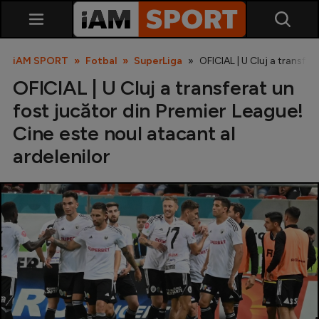
iAM SPORT
Fotbal
SuperLiga
OFICIAL | U Cluj a transfer
OFICIAL | U Cluj a transferat un
fost jucător din Premier League!
Cine este noul atacant al
ardelenilor
SuperLiga
Liga 2
Cupa României
Echipa Națională
U21
Fotbal feminin