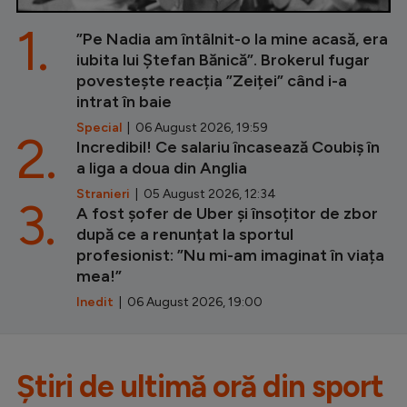
1.
”Pe Nadia am întâlnit-o la mine acasă, era
iubita lui Ștefan Bănică”. Brokerul fugar
povestește reacția ”Zeiței” când i-a
intrat în baie
Special
| 06 August 2026, 19:59
2.
Incredibil! Ce salariu încasează Coubiș în
a liga a doua din Anglia
Stranieri
| 05 August 2026, 12:34
3.
A fost șofer de Uber și însoțitor de zbor
după ce a renunțat la sportul
profesionist: ”Nu mi-am imaginat în viața
mea!”
Inedit
| 06 August 2026, 19:00
Știri de ultimă oră din sport