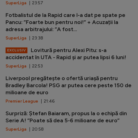
SuperLiga
| 23:57
Fotbalistul de la Rapid care l-a dat pe spate pe
Pancu: ”Foarte bun pentru noi!” + Acuzații la
adresa arbitrajului: ”A fost...
SuperLiga
| 23:38
Lovitură pentru Alexi Pitu: s-a
EXCLUSIV
accidentat în UTA - Rapid și ar putea lipsi 6 luni!
SuperLiga
| 22:53
Liverpool pregătește o ofertă uriașă pentru
Bradley Barcola! PSG ar putea cere peste 150 de
milioane de euro
Premier League
| 21:46
Surpriză: Ștefan Baiaram, propus la o echipă din
Serie A! ”Poate să dea 5-6 milioane de euro”
SuperLiga
| 20:58