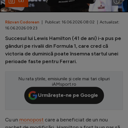
(3)
Special
Diverse
Răzvan Codorean
| Publicat: 16.06.2026 08:02 | Actualizat:
16.06.2026 09:23
Inedit
Succesul lui Lewis Hamilton (41 de ani) i-a pus pe
Clasamente
gânduri pe rivalii din Formula 1, care cred că
victoria de duminică poate însemna startul unei
perioade faste pentru Ferrari.
Champions League
Nu rata știrile, emisiunile și cele mai tari clipuri
Europa League
iAMsport.ro
Conference League
Urmărește-ne pe Google
CM 2026
Premier League
Cu un
monopost
care a beneficiat de un nou
LaLiga
pachet de modificări, Hamilton a fost la un pas să