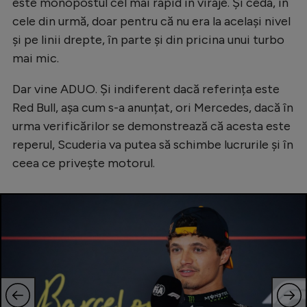
este monopostul cel mai rapid în viraje. Și ceda, în
Natație
cele din urmă, doar pentru că nu era la același nivel
și pe linii drepte, în parte și din pricina unui turbo
Formula 1
mai mic.
Gimnastică
Dar vine ADUO. Și indiferent dacă referința este
Auto
Red Bull, așa cum s-a anunțat, ori Mercedes, dacă în
Rugby
urma verificărilor se demonstrează că acesta este
Ciclism
reperul, Scuderia va putea să schimbe lucrurile și în
ceea ce privește motorul.
Alte sporturi
JO 2024
JO 2026