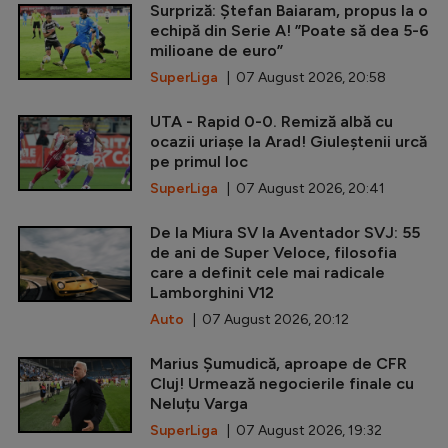
Surpriză: Ștefan Baiaram, propus la o
echipă din Serie A! ”Poate să dea 5-6
milioane de euro”
SuperLiga
| 07 August 2026, 20:58
UTA - Rapid 0-0. Remiză albă cu
ocazii uriașe la Arad! Giuleștenii urcă
pe primul loc
SuperLiga
| 07 August 2026, 20:41
De la Miura SV la Aventador SVJ: 55
de ani de Super Veloce, filosofia
care a definit cele mai radicale
Lamborghini V12
Auto
| 07 August 2026, 20:12
Marius Șumudică, aproape de CFR
Cluj! Urmează negocierile finale cu
Neluțu Varga
SuperLiga
| 07 August 2026, 19:32