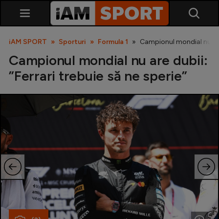
iAM SPORT
Sporturi
Formula 1
Campionul mondial nu are d
Campionul mondial nu are dubii:
”Ferrari trebuie să ne sperie”
SuperLiga
Liga 2
Cupa României
Echipa Națională
U21
Fotbal feminin