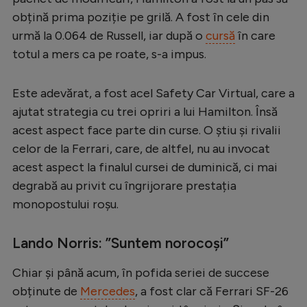
obțină prima poziție pe grilă. A fost în cele din
Serie A
urmă la 0.064 de Russell, iar după o
cursă
în care
Bundesliga
totul a mers ca pe roate, s-a impus.
Ligue 1
Este adevărat, a fost acel Safety Car Virtual, care a
Campionate
ajutat strategia cu trei opriri a lui Hamilton. Însă
Starurile fotbalului
acest aspect face parte din curse. O știu și rivalii
EURO 2024
celor de la Ferrari, care, de altfel, nu au invocat
acest aspect la finalul cursei de duminică, ci mai
Stranieri
degrabă au privit cu îngrijorare prestația
Clasamente
monopostului roșu.
Lando Norris: ”Suntem norocoși”
Tenis
Chiar și până acum, în pofida seriei de succese
obținute de
Mercedes
, a fost clar că Ferrari SF-26
Handbal