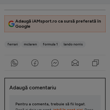
Adaugă iAMsport.ro ca sursă preferată în
Google
ferrari
mclaren
formula 1
lando norris
Adaugă comentariu
Pentru a comenta, trebuie să fii logat.
Dacă ai deja un cont,
intră în cont aici
. Daca