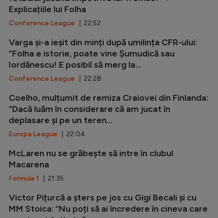
Explicațiile lui Folha
Conference League
| 22:52
Varga și-a ieșit din minți după umilința CFR-ului:
”Folha e istorie, poate vine Șumudică sau
Iordănescu! E posibil să merg la...
Conference League
| 22:28
Coelho, mulțumit de remiza Craiovei din Finlanda:
”Dacă luăm în considerare că am jucat în
deplasare și pe un teren...
Europa League
| 22:04
McLaren nu se grăbește să intre în clubul
Macarena
Formula 1
| 21:35
Victor Pițurcă a șters pe jos cu Gigi Becali și cu
MM Stoica: ”Nu poți să ai încredere în cineva care