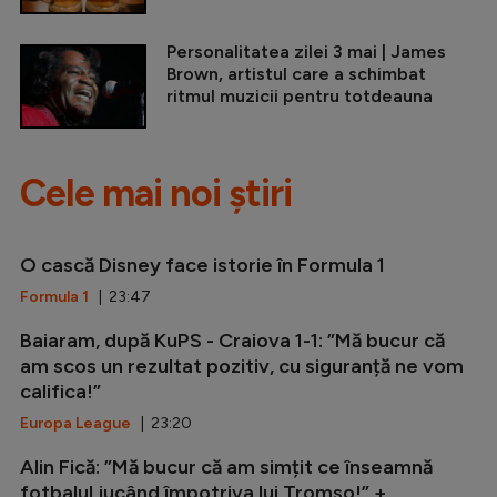
Personalitatea zilei 3 mai | James
Brown, artistul care a schimbat
ritmul muzicii pentru totdeauna
Cele mai noi știri
O cască Disney face istorie în Formula 1
Formula 1
| 23:47
Baiaram, după KuPS - Craiova 1-1: ”Mă bucur că
am scos un rezultat pozitiv, cu siguranță ne vom
califica!”
Europa League
| 23:20
Alin Fică: ”Mă bucur că am simțit ce înseamnă
fotbalul jucând împotriva lui Tromso!” +