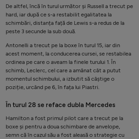
Intră în cont
De altfel, încă în turul următor și Russell a trecut pe
Creează cont
hard, iar după ce s-a restabilit egalitatea la
schimbări, distanța față de Lewis s-a redus de la
peste 3 secunde la sub două.
Antonelli a trecut pe la boxe în turul 15, iar din
acest moment, la conducerea cursei, se restabilea
ordinea pe care o aveam la finele turului 1. În
schimb, Leclerc, cel care a amânat cât a putut
momentul schimbului, a izbutit să câștige o
poziție, urcând pe 6, în fața lui Piastri.
În turul 28 se reface dubla Mercedes
Hamilton a fost primul pilot care a trecut pe la
boxe și pentru a doua schimbare de anvelope,
semn că în cazul său a fost aleasă o strategie cu