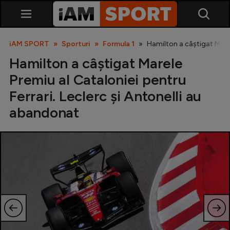
iAM SPORT
Sporturi
Formula 1
Hamilton a câștigat Marel
Hamilton a câștigat Marele
Premiu al Cataloniei pentru
Ferrari. Leclerc și Antonelli au
abandonat
SuperLiga
Liga 2
Cupa României
Echipa Națională
U21
Fotbal feminin