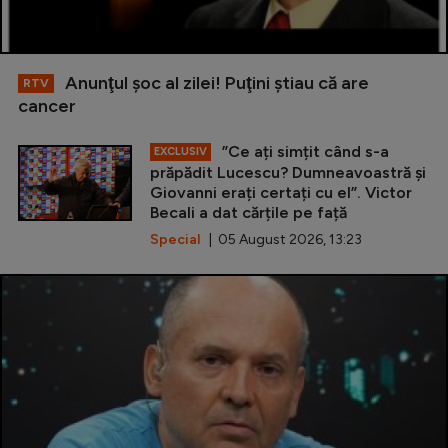
Anunţul şoc al zilei! Puţini ştiau că are
RTV
cancer
”Ce ați simțit când s-a
EXCLUSIV
prăpădit Lucescu? Dumneavoastră și
Giovanni erați certați cu el”. Victor
Becali a dat cărțile pe față
Special
| 05 August 2026, 13:23