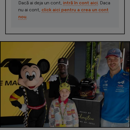
Dacă ai deja un cont,
intră în cont aici
. Daca
nu ai cont,
click aici pentru a crea un cont
nou
.