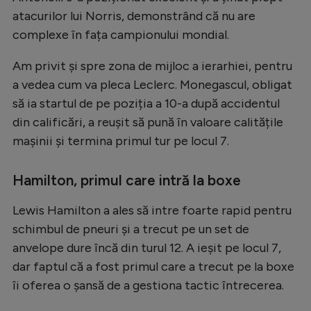
Natație
atacurilor lui Norris, demonstrând că nu are
complexe în fața campionului mondial.
Formula 1
Am privit și spre zona de mijloc a ierarhiei, pentru
Gimnastică
a vedea cum va pleca Leclerc. Monegascul, obligat
Auto
să ia startul de pe poziția a 10-a după accidentul
Rugby
din calificări, a reușit să pună în valoare calitățile
mașinii și termina primul tur pe locul 7.
Ciclism
Alte sporturi
Hamilton, primul care intră la boxe
JO 2024
Lewis Hamilton a ales să intre foarte rapid pentru
JO 2026
schimbul de pneuri și a trecut pe un set de
anvelope dure încă din turul 12. A ieșit pe locul 7,
dar faptul că a fost primul care a trecut pe la boxe
îi oferea o șansă de a gestiona tactic întrecerea.