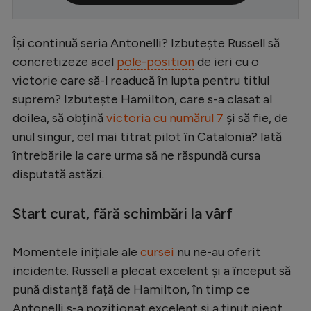
Serie A
Își continuă seria Antonelli? Izbutește Russell să
Bundesliga
concretizeze acel
pole-position
de ieri cu o
Ligue 1
victorie care să-l readucă în lupta pentru titlul
Campionate
suprem? Izbutește Hamilton, care s-a clasat al
doilea, să obțină
victoria cu numărul 7
și să fie, de
Starurile fotbalului
unul singur, cel mai titrat pilot în Catalonia? Iată
EURO 2024
întrebările la care urma să ne răspundă cursa
disputată astăzi.
Stranieri
Clasamente
Start curat, fără schimbări la vârf
Momentele inițiale ale
cursei
nu ne-au oferit
incidente. Russell a plecat excelent și a început să
Tenis
pună distanță față de Hamilton, în timp ce
Handbal
Antonelli s-a poziționat excelent și a ținut piept