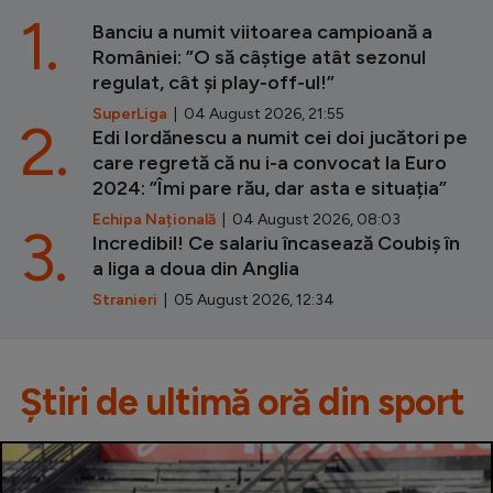
1.
Banciu a numit viitoarea campioană a
României: ”O să câștige atât sezonul
regulat, cât și play-off-ul!”
SuperLiga
| 04 August 2026, 21:55
2.
Edi Iordănescu a numit cei doi jucători pe
care regretă că nu i-a convocat la Euro
2024: ”Îmi pare rău, dar asta e situația”
Echipa Națională
| 04 August 2026, 08:03
3.
Incredibil! Ce salariu încasează Coubiș în
a liga a doua din Anglia
Stranieri
| 05 August 2026, 12:34
Știri de ultimă oră din sport