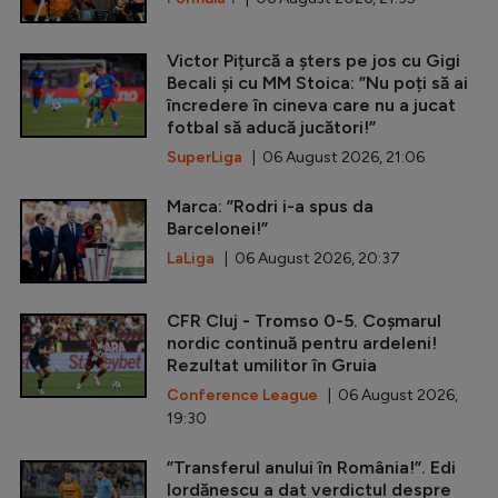
Victor Pițurcă a șters pe jos cu Gigi
Becali și cu MM Stoica: ”Nu poți să ai
încredere în cineva care nu a jucat
fotbal să aducă jucători!”
SuperLiga
| 06 August 2026, 21:06
Marca: ”Rodri i-a spus da
Barcelonei!”
LaLiga
| 06 August 2026, 20:37
CFR Cluj - Tromso 0-5. Coșmarul
nordic continuă pentru ardeleni!
Rezultat umilitor în Gruia
Conference League
| 06 August 2026,
19:30
”Transferul anului în România!”. Edi
Iordănescu a dat verdictul despre