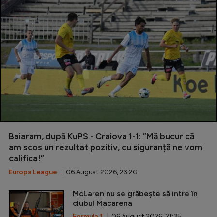
Baiaram, după KuPS - Craiova 1-1: ”Mă bucur că
am scos un rezultat pozitiv, cu siguranță ne vom
califica!”
Europa League
| 06 August 2026, 23:20
McLaren nu se grăbește să intre în
clubul Macarena
Formula 1
| 06 August 2026, 21:35