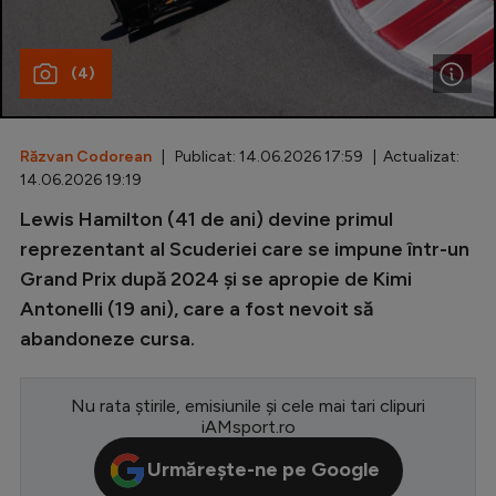
Special
(4)
Diverse
Inedit
Răzvan Codorean
| Publicat: 14.06.2026 17:59 | Actualizat:
Clasamente
14.06.2026 19:19
Lewis Hamilton (41 de ani) devine primul
reprezentant al Scuderiei care se impune într-un
Grand Prix după 2024 și se apropie de Kimi
Champions League
Antonelli (19 ani), care a fost nevoit să
Europa League
abandoneze cursa.
Conference League
CM 2026
Nu rata știrile, emisiunile și cele mai tari clipuri
iAMsport.ro
Premier League
Urmărește-ne pe Google
LaLiga