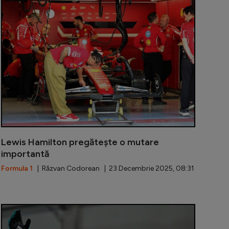
imit de Hamilton înaintea plecării la Ferrari, de care brit
Lewis Hamilt
Lewis Hamilton pregătește o mutare
importantă
Formula 1
| Răzvan Codorean | 23 Decembrie 2025, 08:31
milton, întâlnire-surpriză cu Ana de Armas la Abu Dhabi
Trebuia pena