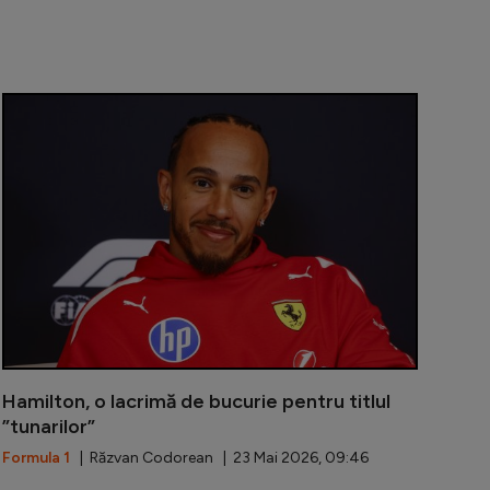
vorit la titlu în acest sezon de Formula 1. Detaliul statis
Antonelli câ
Hamilton, o lacrimă de bucurie pentru titlul
”tunarilor”
Formula 1
| Răzvan Codorean | 23 Mai 2026, 09:46