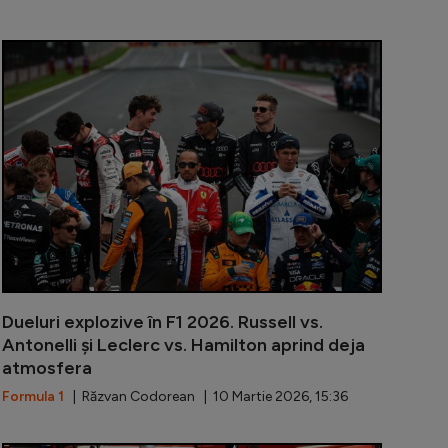
milton, imaginea noului muzeu M24 de la Le Mans!
Ralf Schumac
Dueluri explozive în F1 2026. Russell vs.
Antonelli și Leclerc vs. Hamilton aprind deja
atmosfera
Formula 1
| Răzvan Codorean | 10 Martie 2026, 15:36