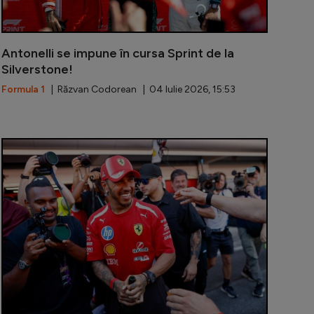
Antonelli se impune în cursa Sprint de la
Silverstone!
Formula 1
| Răzvan Codorean | 04 Iulie 2026, 15:53
 domină la Silverstone și pleacă primul în Sprint
Russell, cel 