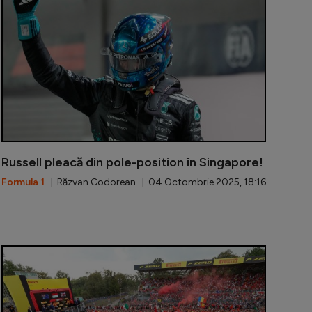
Russell pleacă din pole-position în Singapore!
Formula 1
| Răzvan Codorean | 04 Octombrie 2025, 18:16
face dubla în a doua ședință de antrenamente de la Baku
De ce Leclerc