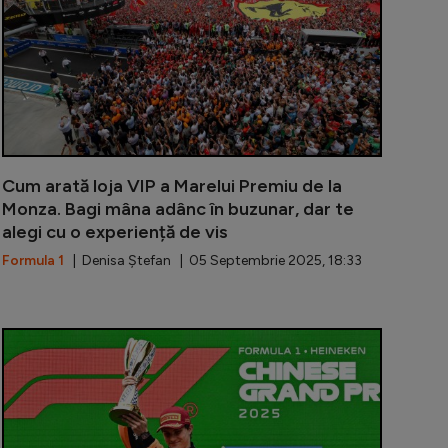
Cum arată loja VIP a Marelui Premiu de la
Monza. Bagi mâna adânc în buzunar, dar te
alegi cu o experiență de vis
Formula 1
| Denisa Ștefan | 05 Septembrie 2025, 18:33
eur continuă la Ferrari! Italienii au pus capăt speculații
Idila dintre