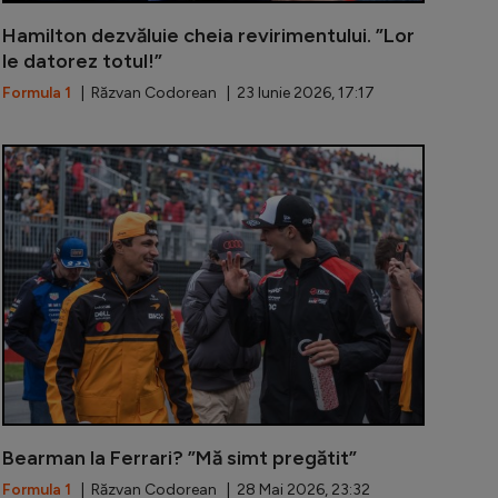
Hamilton dezvăluie cheia revirimentului. ”Lor
le datorez totul!”
Formula 1
| Răzvan Codorean | 23 Iunie 2026, 17:17
 a câștigat Marele Premiu al Cataloniei pentru Ferrari. 
Russell pleac
Bearman la Ferrari? ”Mă simt pregătit”
Formula 1
| Răzvan Codorean | 28 Mai 2026, 23:32