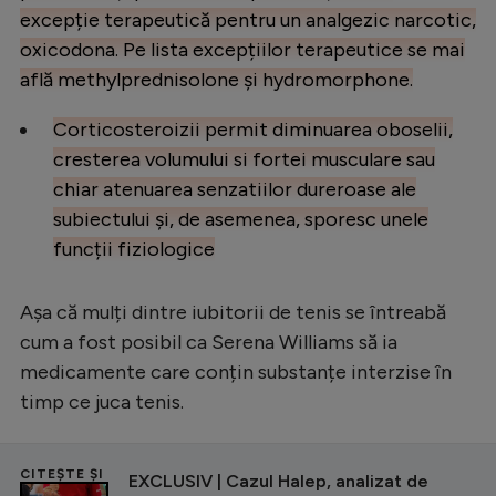
Intră în cont
excepție terapeutică pentru un analgezic narcotic,
Creează cont
oxicodona. Pe lista excepțiilor terapeutice se mai
află methylprednisolone și hydromorphone.
Corticosteroizii permit diminuarea oboselii,
cresterea volumului si fortei musculare sau
chiar atenuarea senzatiilor dureroase ale
subiectului și, de asemenea, sporesc unele
funcții fiziologice
Așa că mulți dintre iubitorii de tenis se întreabă
cum a fost posibil ca Serena Williams să ia
medicamente care conțin substanțe interzise în
timp ce juca tenis.
CITEȘTE ȘI
EXCLUSIV | Cazul Halep, analizat de