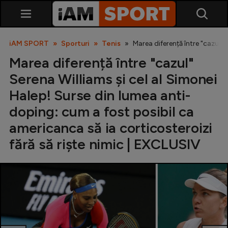
iAM SPORT
Sporturi
Tenis
Marea diferență între "cazul" 
Marea diferență între "cazul"
Serena Williams și cel al Simonei
Halep! Surse din lumea anti-
doping: cum a fost posibil ca
americanca să ia corticosteroizi
SuperLiga
fără să riște nimic | EXCLUSIV
Liga 2
Cupa României
Echipa Națională
U21
Fotbal feminin