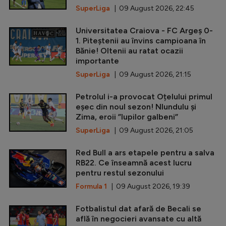
SuperLiga
| 09 August 2026, 22:45
Universitatea Craiova - FC Argeș 0-
1. Piteștenii au învins campioana în
Bănie! Oltenii au ratat ocazii
importante
SuperLiga
| 09 August 2026, 21:15
Petrolul i-a provocat Oțelului primul
eșec din noul sezon! Nlundulu și
Zima, eroii ”lupilor galbeni”
SuperLiga
| 09 August 2026, 21:05
Red Bull a ars etapele pentru a salva
RB22. Ce înseamnă acest lucru
pentru restul sezonului
Formula 1
| 09 August 2026, 19:39
Fotbalistul dat afară de Becali se
află în negocieri avansate cu altă