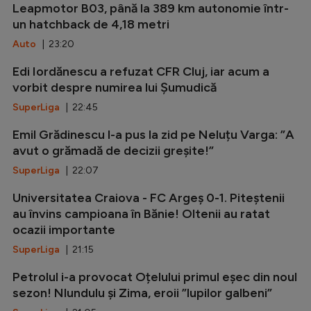
Leapmotor B03, până la 389 km autonomie într-
un hatchback de 4,18 metri
Auto
| 23:20
Edi Iordănescu a refuzat CFR Cluj, iar acum a
vorbit despre numirea lui Șumudică
SuperLiga
| 22:45
Emil Grădinescu l-a pus la zid pe Neluțu Varga: ”A
avut o grămadă de decizii greșite!”
SuperLiga
| 22:07
Universitatea Craiova - FC Argeș 0-1. Piteștenii
au învins campioana în Bănie! Oltenii au ratat
ocazii importante
SuperLiga
| 21:15
Petrolul i-a provocat Oțelului primul eșec din noul
sezon! Nlundulu și Zima, eroii ”lupilor galbeni”