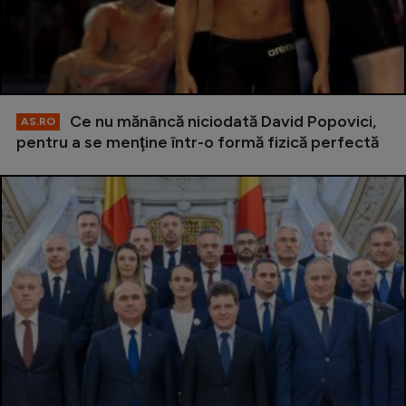
Ce nu mănâncă niciodată David Popovici,
AS.RO
pentru a se menţine într-o formă fizică perfectă