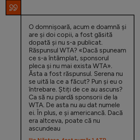
O domnișoară, acum e doamnă și
are și doi copii, a fost găsită
dopată și nu s-a publicat.
Răspunsul WTA? «Dacă spuneam
ce s-a întâmplat, sponsorul
pleca și nu mai exista WTA».
Ăsta a fost răspunsul. Serena nu
se uită la ce a făcut? Pun și eu o
întrebare. Știți de ce au ascuns?
Ca să nu piardă sponsorii de la
WTA. De asta nu au dat numele
ei. În plus, e și americancă. Dacă
era altceva, poate că nu
ascundeau
Ilie Năstase, fost număr 1 ATP,