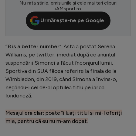
Nu rata știrile, emisiunile și cele mai tari clipuri
Serie A
iAMsport.ro
Bundesliga
Urmărește-ne pe Google
Ligue 1
Campionate
“8 is a better number
”. Asta a postat Serena
Starurile fotbalului
Williams, pe twitter, imediat după ce anunțul
suspendării Simonei a făcut înconjurul lumii.
EURO 2024
Sportiva din SUA făcea referire la finala de la
Stranieri
Wimbledon, din 2019, când Simona a învins-o,
negându-i cel de-al optulea titlu pe iarba
Clasamente
londoneză.
Mesajul era clar: poate îi luați titlul și mi-l oferiți
Tenis
mie, pentru că eu nu m-am dopat.
Handbal