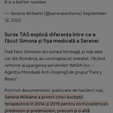
8 is a better number.
Natație
— Serena Williams (@serenawilliams)
September
Formula 1
12, 2023
Gimnastică
Auto
Surse TAS explică diferența între ce a
făcut Simona și fișa medicală a Serenei
Rugby
Însă fanii Simonei din lumea întreagă, și mai ales
Ciclism
cei din România, au contraatacat imediat, făcând
Alte sporturi
referire la spargerea serverelor WADA (n.r. –
JO 2024
Agenția Mondială Anti-Doping) de grupul "Fancy
Bears”.
JO 2026
Potrivit documentelor publicate de hackerii ruși,
Serena Williams a primit cinci excepții
terapeutice în 2014 și 2015 pentru corticosteroizii
prednison și prednisolon, precum și o altă