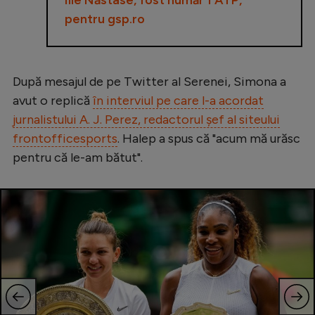
pentru gsp.ro
După mesajul de pe Twitter al Serenei, Simona a
avut o replică
în interviul pe care l-a acordat
jurnalistului A. J. Perez, redactorul șef al siteului
frontofficesports
. Halep a spus că "acum mă urăsc
pentru că le-am bătut".