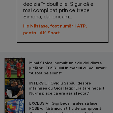
decizia în două zile. Sigur că e
mai complicat prin ce trece
Simona, dar oricum...
Ilie Năstase, fost număr 1 ATP,
pentru iAM Sport
CITEȘTE ȘI
Mihai Stoica, nemulțumit de doi dintre
jucătorii FCSB-ului în meciul cu Voluntari:
”A fost pe silent”
INTERVIU | Ovidiu Sabău, despre
întâlnirea cu Gică Hagi: ”Era tare necăjit.
Nu-mi place că era așa afectat”
EXCLUSIV | Gigi Becali a ales să lase
FCSB-ul fără niciun titlu de campioană.