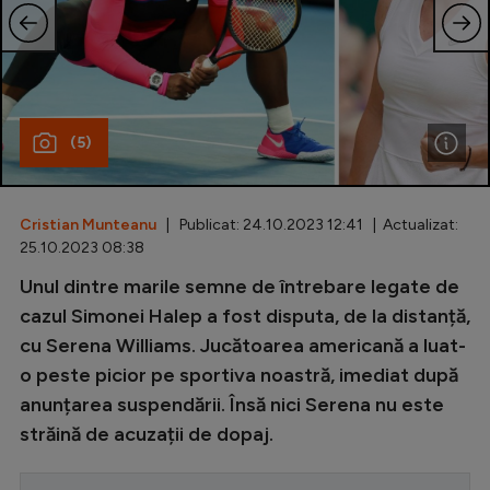
Special
Diverse
Inedit
(5)
Clasamente
Cristian Munteanu
| Publicat: 24.10.2023 12:41 | Actualizat:
25.10.2023 08:38
Champions League
Unul dintre marile semne de întrebare legate de
cazul Simonei Halep a fost disputa, de la distanță,
Europa League
cu Serena Williams. Jucătoarea americană a luat-
Conference League
o peste picior pe sportiva noastră, imediat după
CM 2026
anunțarea suspendării. Însă nici Serena nu este
străină de acuzații de dopaj.
Premier League
LaLiga