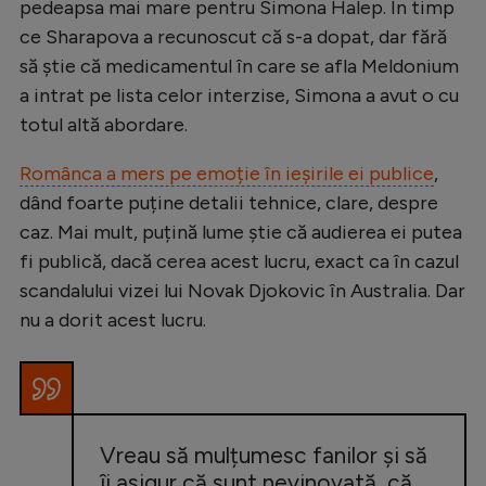
pedeapsa mai mare pentru Simona Halep. În timp
ce Sharapova a recunoscut că s-a dopat, dar fără
să știe că medicamentul în care se afla Meldonium
a intrat pe lista celor interzise, Simona a avut o cu
totul altă abordare.
Românca a mers pe emoție în ieșirile ei publice
,
dând foarte puține detalii tehnice, clare, despre
caz. Mai mult, puțină lume știe că audierea ei putea
fi publică, dacă cerea acest lucru, exact ca în cazul
scandalului vizei lui Novak Djokovic în Australia. Dar
nu a dorit acest lucru.
Vreau să mulțumesc fanilor și să
îi asigur că sunt nevinovată, că