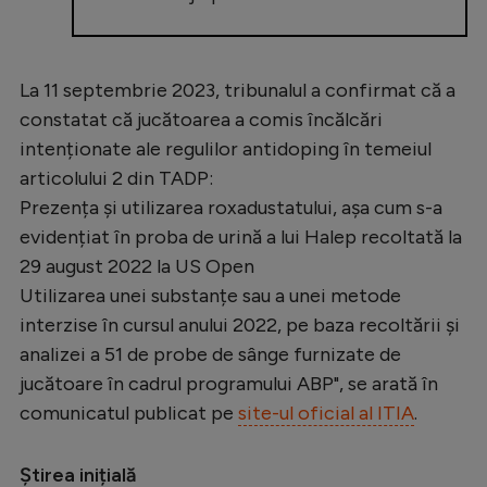
Intră în cont
Creează cont
La 11 septembrie 2023, tribunalul a confirmat că a
constatat că jucătoarea a comis încălcări
intenționate ale regulilor antidoping în temeiul
articolului 2 din TADP:
Prezența și utilizarea roxadustatului, așa cum s-a
evidențiat în proba de urină a lui Halep recoltată la
29 august 2022 la US Open
Utilizarea unei substanțe sau a unei metode
interzise în cursul anului 2022, pe baza recoltării și
analizei a 51 de probe de sânge furnizate de
jucătoare în cadrul programului ABP", se arată în
comunicatul publicat pe
site-ul oficial al ITIA
.
Știrea inițială