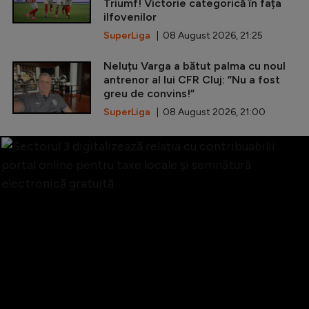
Triumf! Victorie categorică în fața
ilfovenilor
SuperLiga
| 08 August 2026, 21:25
Neluțu Varga a bătut palma cu noul
antrenor al lui CFR Cluj: ”Nu a fost
greu de convins!”
SuperLiga
| 08 August 2026, 21:00