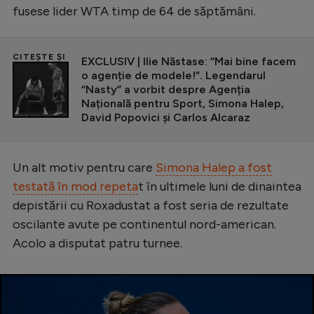
fusese lider WTA timp de 64 de săptămâni.
CITEȘTE ȘI
EXCLUSIV | Ilie Năstase: “Mai bine facem
o agenție de modele!”. Legendarul
“Nasty” a vorbit despre Agenția
Națională pentru Sport, Simona Halep,
David Popovici și Carlos Alcaraz
Un alt motiv pentru care
Simona Halep a fost
testată în mod repeta
t în ultimele luni de dinaintea
depistării cu Roxadustat a fost seria de rezultate
oscilante avute pe continentul nord-american.
Acolo a disputat patru turnee.