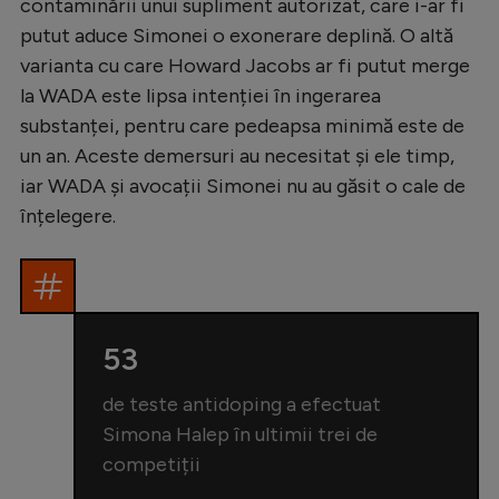
contaminării unui supliment autorizat, care i-ar fi
putut aduce Simonei o exonerare deplină. O altă
varianta cu care Howard Jacobs ar fi putut merge
la WADA este lipsa intenției în ingerarea
substanței, pentru care pedeapsa minimă este de
un an. Aceste demersuri au necesitat și ele timp,
iar WADA și avocații Simonei nu au găsit o cale de
înțelegere.
53
de teste antidoping a efectuat
Simona Halep în ultimii trei de
competiții