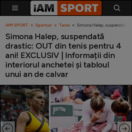
iAM SPORT
Sporturi
Tenis
Simona Halep, suspendată dras
Simona Halep, suspendată
drastic: OUT din tenis pentru 4
ani! EXCLUSIV | Informații din
interiorul anchetei și tabloul
unui an de calvar
SuperLiga
Liga 2
Cupa României
Echipa Națională
U21
Fotbal feminin