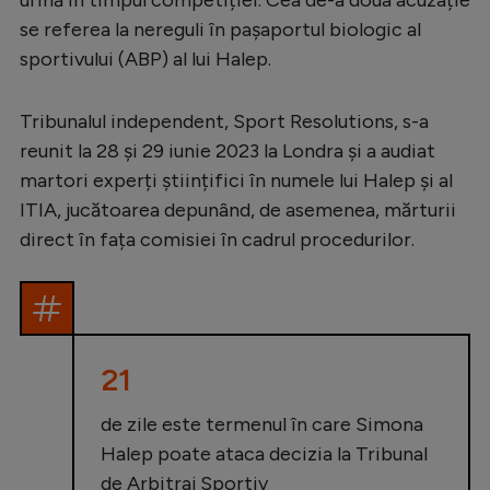
Natație
se referea la nereguli în pașaportul biologic al
sportivului (ABP) al lui Halep.
Formula 1
Gimnastică
Tribunalul independent, Sport Resolutions, s-a
Auto
reunit la 28 și 29 iunie 2023 la Londra și a audiat
martori experți științifici în numele lui Halep și al
Rugby
ITIA, jucătoarea depunând, de asemenea, mărturii
Ciclism
direct în fața comisiei în cadrul procedurilor.
Alte sporturi
JO 2024
JO 2026
21
de zile este termenul în care Simona
Halep poate ataca decizia la Tribunal
de Arbitraj Sportiv