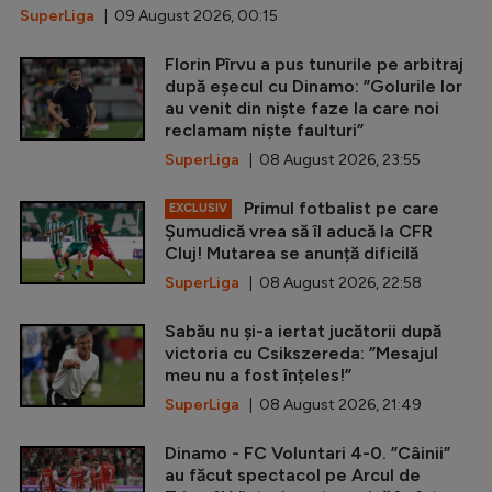
SuperLiga
| 09 August 2026, 00:15
Florin Pîrvu a pus tunurile pe arbitraj
după eșecul cu Dinamo: ”Golurile lor
au venit din niște faze la care noi
reclamam niște faulturi”
SuperLiga
| 08 August 2026, 23:55
Primul fotbalist pe care
EXCLUSIV
Șumudică vrea să îl aducă la CFR
Cluj! Mutarea se anunță dificilă
SuperLiga
| 08 August 2026, 22:58
Sabău nu și-a iertat jucătorii după
victoria cu Csikszereda: ”Mesajul
meu nu a fost înțeles!”
SuperLiga
| 08 August 2026, 21:49
Dinamo - FC Voluntari 4-0. ”Câinii”
au făcut spectacol pe Arcul de