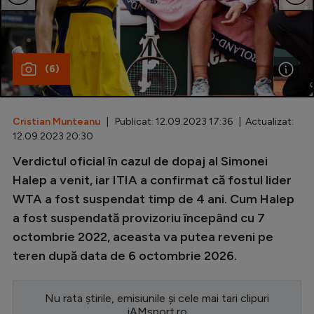
Special
Diverse
(6)
Inedit
Clasamente
Cristian Munteanu
| Publicat: 12.09.2023 17:36 | Actualizat:
12.09.2023 20:30
Verdictul oficial în cazul de dopaj al Simonei
Champions League
Halep a venit, iar ITIA a confirmat că fostul lider
WTA a fost suspendat timp de 4 ani. Cum Halep
Europa League
a fost suspendată provizoriu începând cu 7
Conference League
octombrie 2022, aceasta va putea reveni pe
teren după data de 6 octombrie 2026.
CM 2026
Premier League
Nu rata știrile, emisiunile și cele mai tari clipuri
LaLiga
iAMsport.ro