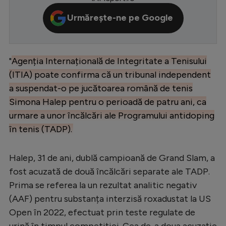
Serie A
Urmărește-ne pe Google
Bundesliga
Ligue 1
"
Agenția Internațională de Integritate a Tenisului
Campionate
(ITIA) poate confirma că un tribunal independent
a suspendat-o pe jucătoarea română de tenis
Starurile fotbalului
Simona Halep pentru o perioadă de patru ani, ca
EURO 2024
urmare a unor încălcări ale Programului antidoping
Stranieri
în tenis (TADP).
Clasamente
Halep, 31 de ani, dublă campioană de Grand Slam, a
fost acuzată de două încălcări separate ale TADP.
Prima se referea la un rezultat analitic negativ
(AAF) pentru substanța interzisă roxadustat la US
Tenis
Open în 2022, efectuat prin teste regulate de
Handbal
urină în timpul competiției. Cea de-a doua acuzație