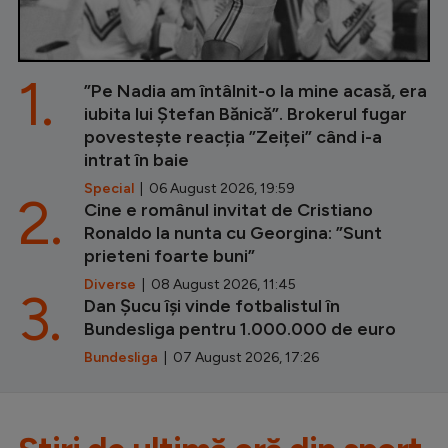
1.
”Pe Nadia am întâlnit-o la mine acasă, era
iubita lui Ștefan Bănică”. Brokerul fugar
povestește reacția ”Zeiței” când i-a
intrat în baie
Special
| 06 August 2026, 19:59
2.
Cine e românul invitat de Cristiano
Ronaldo la nunta cu Georgina: ”Sunt
prieteni foarte buni”
Diverse
| 08 August 2026, 11:45
3.
Dan Șucu își vinde fotbalistul în
Bundesliga pentru 1.000.000 de euro
Bundesliga
| 07 August 2026, 17:26