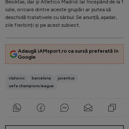
Intră în cont
Besiktas, dar și Atletico Madrid. Iar începând de la 1
iulie, oricare dintre aceste grupări ar putea să
Creează cont
deschidă tratativele cu sârbul. Se anunță, așadar,
zile fierbinți și pe acest subiect.
Adaugă iAMsport.ro ca sursă preferată în
Google
vlahovic
barcelona
juventus
uefa champions league