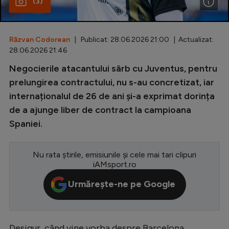
(3)
Special
Diverse
Răzvan Codorean
| Publicat: 28.06.2026 21:00 | Actualizat:
28.06.2026 21:46
Inedit
Negocierile atacantului sârb cu Juventus, pentru
Clasamente
prelungirea contractului, nu s-au concretizat, iar
internaționalul de 26 de ani și-a exprimat dorința
de a ajunge liber de contract la campioana
Spaniei.
Champions League
Europa League
Nu rata știrile, emisiunile și cele mai tari clipuri
iAMsport.ro
Conference League
Urmărește-ne pe Google
CM 2026
Premier League
LaLiga
Desigur, când vine vorba despre Barcelona,