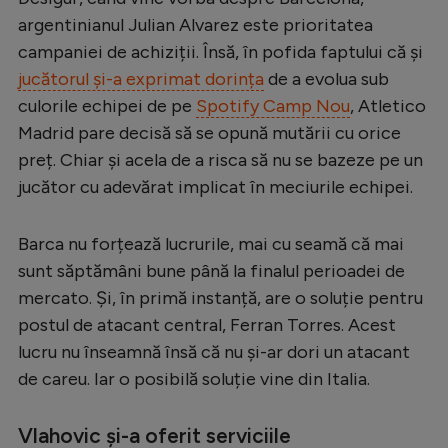
argentinianul Julian Alvarez este prioritatea
Serie A
campaniei de achiziții. Însă, în pofida faptului că și
Bundesliga
jucătorul și-a exprimat dorința
de a evolua sub
Ligue 1
culorile echipei de pe
Spotify Camp Nou
, Atletico
Madrid pare decisă să se opună mutării cu orice
Campionate
preț. Chiar și acela de a risca să nu se bazeze pe un
Starurile fotbalului
jucător cu adevărat implicat în meciurile echipei.
EURO 2024
Barca nu forțează lucrurile, mai cu seamă că mai
Stranieri
sunt săptămâni bune până la finalul perioadei de
Clasamente
mercato. Și, în primă instanță, are o soluție pentru
postul de atacant central, Ferran Torres. Acest
lucru nu înseamnă însă că nu și-ar dori un atacant
de careu. Iar o posibilă soluție vine din Italia.
Tenis
Handbal
Vlahovic și-a oferit serviciile