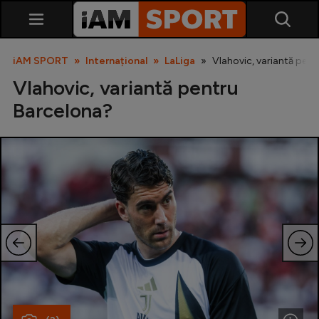
iAM SPORT
Internațional
LaLiga
Vlahovic, variantă pen
Vlahovic, variantă pentru
Barcelona?
SuperLiga
Liga 2
Cupa României
Echipa Națională
U21
Fotbal feminin