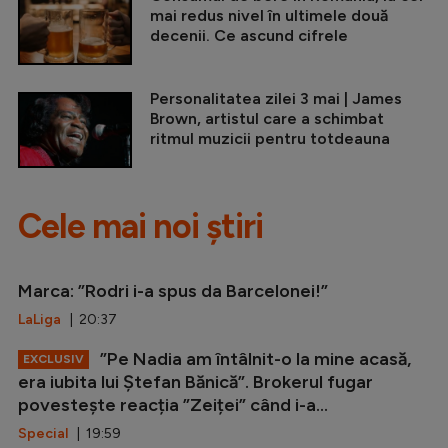
mai redus nivel în ultimele două
decenii. Ce ascund cifrele
Personalitatea zilei 3 mai | James
Brown, artistul care a schimbat
ritmul muzicii pentru totdeauna
Cele mai noi știri
Marca: ”Rodri i-a spus da Barcelonei!”
LaLiga
| 20:37
”Pe Nadia am întâlnit-o la mine acasă,
EXCLUSIV
era iubita lui Ștefan Bănică”. Brokerul fugar
povestește reacția ”Zeiței” când i-a...
Special
| 19:59