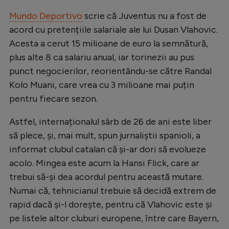
Natație
Mundo Deportivo
scrie că Juventus nu a fost de
acord cu pretențiile salariale ale lui Dusan Vlahovic.
Formula 1
Acesta a cerut 15 milioane de euro la semnătură,
Gimnastică
plus alte 8 ca salariu anual, iar torinezii au pus
Auto
punct negocierilor, reorientându-se către Randal
Kolo Muani, care vrea cu 3 milioane mai puțin
Rugby
pentru fiecare sezon.
Ciclism
Astfel, internaționalul sârb de 26 de ani este liber
Alte sporturi
să plece, și, mai mult, spun jurnaliștii spanioli, a
JO 2024
informat clubul catalan că și-ar dori să evolueze
JO 2026
acolo. Mingea este acum la Hansi Flick, care ar
trebui să-și dea acordul pentru această mutare.
Numai că, tehnicianul trebuie să decidă extrem de
rapid dacă și-l dorește, pentru că Vlahovic este și
pe listele altor cluburi europene, între care Bayern,