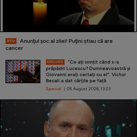
Anunţul şoc al zilei! Puţini ştiau că are
RTV
cancer
”Ce ați simțit când s-a
EXCLUSIV
prăpădit Lucescu? Dumneavoastră și
Giovanni erați certați cu el”. Victor
Becali a dat cărțile pe față
Special
| 05 August 2026, 13:23