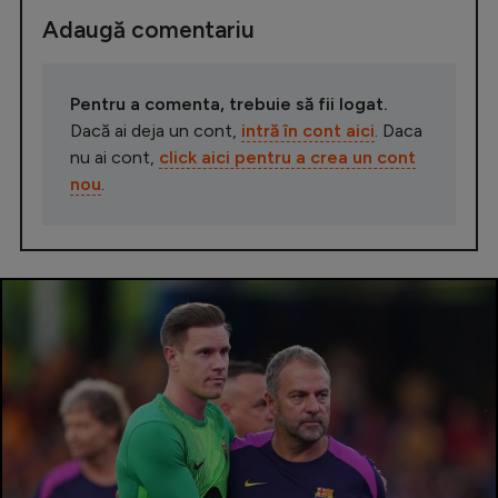
Adaugă comentariu
Pentru a comenta, trebuie să fii logat.
Dacă ai deja un cont,
intră în cont aici
. Daca
nu ai cont,
click aici pentru a crea un cont
nou
.