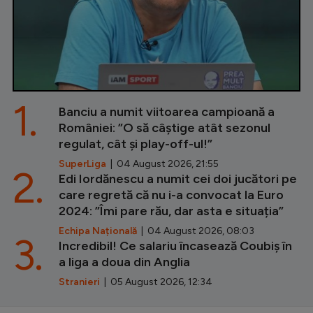
1.
Banciu a numit viitoarea campioană a
României: ”O să câștige atât sezonul
regulat, cât și play-off-ul!”
SuperLiga
| 04 August 2026, 21:55
2.
Edi Iordănescu a numit cei doi jucători pe
care regretă că nu i-a convocat la Euro
2024: ”Îmi pare rău, dar asta e situația”
Echipa Națională
| 04 August 2026, 08:03
3.
Incredibil! Ce salariu încasează Coubiș în
a liga a doua din Anglia
Stranieri
| 05 August 2026, 12:34