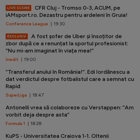
CFR Cluj - Tromso 0-3, ACUM, pe
LIVE SCORE
iAMsport.ro. Dezastru pentru ardeleni în Gruia!
Conference League
| 19:30
A fost șofer de Uber și însoțitor de
EXCLUSIV
zbor după ce a renunțat la sportul profesionist:
”Nu mi-am imaginat în viața mea!”
Inedit
| 19:00
”Transferul anului în România!”. Edi Iordănescu a
dat verdictul despre fotbalistul care a semnat cu
Rapid
SuperLiga
| 18:47
Antonelli vrea să colaboreze cu Verstappen: ”Am
vorbit deja despre asta”
Formula 1
| 18:28
KuPS - Universitatea Craiova 1-1. Oltenii