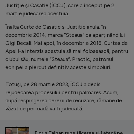
Justiție și Casație (ÎCCJ), care a început pe 2
martie judecarea acestuia.
Înalta Curte de Casație și Justiție anula, în
decembrie 2014, marca ”Steaua” ca aparținând lui
Gigi Becali. Mai apoi, în decembrie 2016, Curtea de
Apel i-a interzis acestuia să mai folosească, pentru
clubul său, numele ”Steaua”. Practic, patronul
echipei a pierdut definitiv aceste simboluri.
Totuși, pe 28 martie 2023, ÎCCJ a decis
rejudecarea procesului pentru palmares. Acum,
după respingerea cererii de recuzare, rămâne de
văzut ce perioadă va fi judecată.
CITEȘTE ȘI
Florin Talpan rupe tăcerea și-l atacă pe