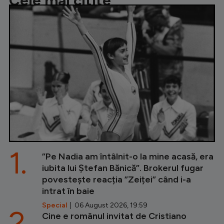
Cele mai citite
1.
”Pe Nadia am întâlnit-o la mine acasă, era
iubita lui Ștefan Bănică”. Brokerul fugar
povestește reacția ”Zeiței” când i-a
intrat în baie
Special
| 06 August 2026, 19:59
2.
Cine e românul invitat de Cristiano