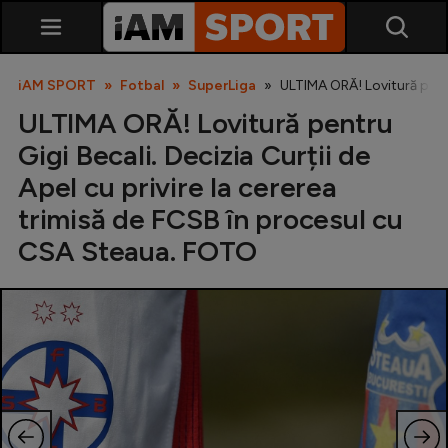
iAM SPORT
Fotbal
SuperLiga
ULTIMA ORĂ! Lovitură pentr
ULTIMA ORĂ! Lovitură pentru
Gigi Becali. Decizia Curții de
Apel cu privire la cererea
trimisă de FCSB în procesul cu
CSA Steaua. FOTO
SuperLiga
Liga 2
Cupa României
Echipa Națională
U21
Fotbal feminin