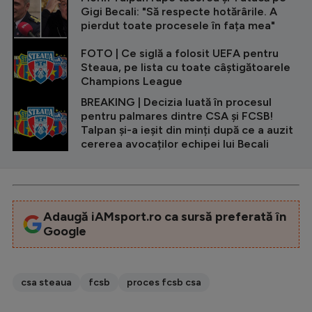
Gigi Becali: "Să respecte hotărârile. A
pierdut toate procesele în fața mea"
FOTO | Ce siglă a folosit UEFA pentru
Steaua, pe lista cu toate câștigătoarele
Champions League
BREAKING | Decizia luată în procesul
pentru palmares dintre CSA și FCSB!
Talpan și-a ieșit din minți după ce a auzit
cererea avocaților echipei lui Becali
Adaugă iAMsport.ro ca sursă preferată în
Google
csa steaua
fcsb
proces fcsb csa