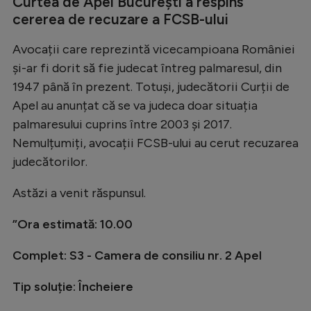
Curtea de Apel București a respins
Natație
cererea de recuzare a FCSB-ului
Formula 1
Avocații care reprezintă vicecampioana României
Gimnastică
și-ar fi dorit să fie judecat întreg palmaresul, din
1947 până în prezent. Totuși, judecătorii Curții de
Auto
Apel au anunțat că se va judeca doar situația
Rugby
palmaresului cuprins între 2003 și 2017.
Nemulțumiți, avocații FCSB-ului au cerut recuzarea
Ciclism
judecătorilor.
Alte sporturi
Astăzi a venit răspunsul.
JO 2024
JO 2026
”Ora estimată: 10.00
Complet: S3 - Camera de consiliu nr. 2 Apel
Tip soluție: Încheiere