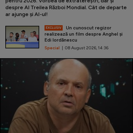
pentru 2026. Vorbea de extratereștri, dar și
despre Al Treilea Război Mondial. Cât de departe
ar ajunge și AI-ul!
Un cunoscut regizor
EXCLUSIV
realizează un film despre Anghel și
Edi Iordănescu
Special
| 08 August 2026, 14:36