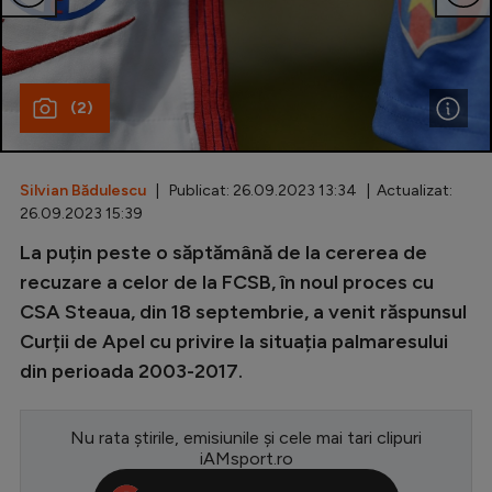
Special
Diverse
(2)
Inedit
Clasamente
Silvian Bădulescu
| Publicat: 26.09.2023 13:34 | Actualizat:
26.09.2023 15:39
La puțin peste o săptămână de la cererea de
Champions League
recuzare a celor de la FCSB, în noul proces cu
CSA Steaua, din 18 septembrie, a venit răspunsul
Europa League
Curții de Apel cu privire la situația palmaresului
Conference League
din perioada 2003-2017.
CM 2026
Nu rata știrile, emisiunile și cele mai tari clipuri
Premier League
iAMsport.ro
LaLiga