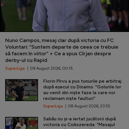
Nuno Campos, mesaj clar după victoria cu FC
Voluntari: ”Suntem departe de ceea ce trebuie
să facem în viitor” + Ce a spus Cîrjan despre
derby-ul cu Rapid
SuperLiga
| 09 August 2026, 00:15
Florin Pîrvu a pus tunurile pe arbitraj
după eșecul cu Dinamo: ”Golurile lor
au venit din niște faze la care noi
reclamam niște faulturi”
SuperLiga
| 08 August 2026, 23:55
Sabău nu și-a iertat jucătorii după
victoria cu Csikszereda: ”Mesajul