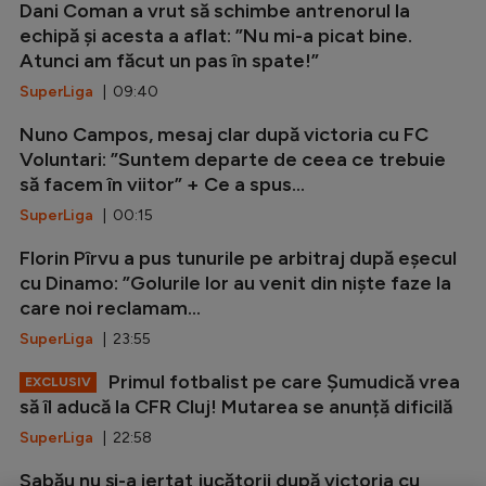
Dani Coman a vrut să schimbe antrenorul la
echipă și acesta a aflat: ”Nu mi-a picat bine.
Atunci am făcut un pas în spate!”
SuperLiga
| 09:40
Nuno Campos, mesaj clar după victoria cu FC
Voluntari: ”Suntem departe de ceea ce trebuie
să facem în viitor” + Ce a spus...
SuperLiga
| 00:15
Florin Pîrvu a pus tunurile pe arbitraj după eșecul
cu Dinamo: ”Golurile lor au venit din niște faze la
care noi reclamam...
SuperLiga
| 23:55
Primul fotbalist pe care Șumudică vrea
EXCLUSIV
să îl aducă la CFR Cluj! Mutarea se anunță dificilă
SuperLiga
| 22:58
Sabău nu și-a iertat jucătorii după victoria cu