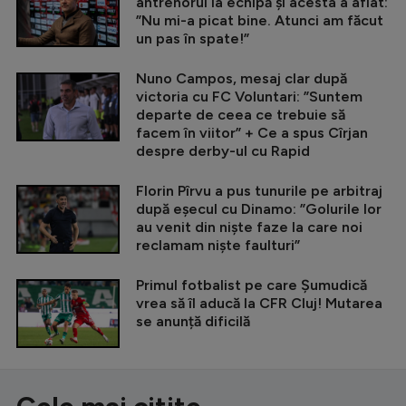
antrenorul la echipă și acesta a aflat:
”Nu mi-a picat bine. Atunci am făcut
un pas în spate!”
Nuno Campos, mesaj clar după
victoria cu FC Voluntari: ”Suntem
departe de ceea ce trebuie să
facem în viitor” + Ce a spus Cîrjan
despre derby-ul cu Rapid
Florin Pîrvu a pus tunurile pe arbitraj
după eșecul cu Dinamo: ”Golurile lor
au venit din niște faze la care noi
reclamam niște faulturi”
Primul fotbalist pe care Șumudică
vrea să îl aducă la CFR Cluj! Mutarea
se anunță dificilă