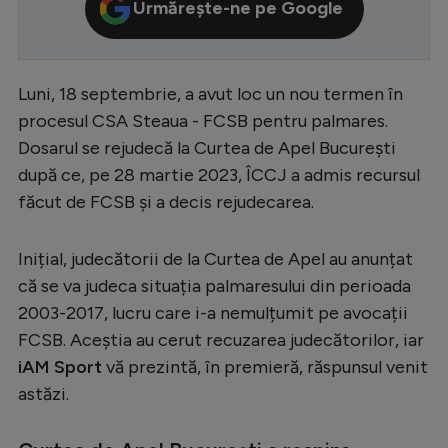
Urmărește-ne pe Google
Serie A
Bundesliga
Luni, 18 septembrie, a avut loc un nou termen în
Ligue 1
procesul CSA Steaua - FCSB pentru palmares.
Campionate
Dosarul se rejudecă la Curtea de Apel București
după ce, pe 28 martie 2023, ÎCCJ a admis recursul
Starurile fotbalului
făcut de FCSB și a decis rejudecarea.
EURO 2024
Stranieri
Inițial, judecătorii de la Curtea de Apel au anunțat
că se va judeca situația palmaresului din perioada
Clasamente
2003-2017, lucru care i-a nemulțumit pe avocații
FCSB. Aceștia au cerut recuzarea judecătorilor, iar
iAM Sport
vă prezintă, în premieră, răspunsul venit
astăzi.
Tenis
Handbal