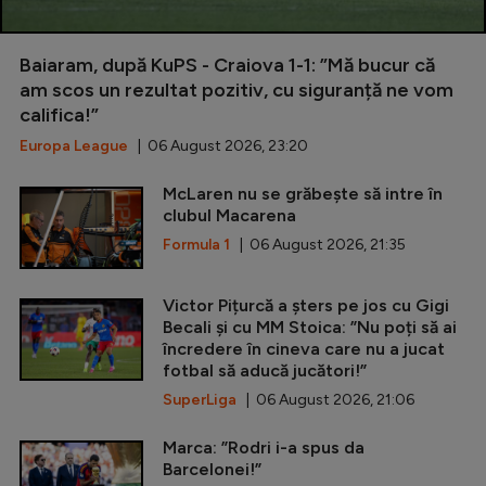
Baiaram, după KuPS - Craiova 1-1: ”Mă bucur că
am scos un rezultat pozitiv, cu siguranță ne vom
califica!”
Europa League
| 06 August 2026, 23:20
McLaren nu se grăbește să intre în
clubul Macarena
Formula 1
| 06 August 2026, 21:35
Victor Pițurcă a șters pe jos cu Gigi
Becali și cu MM Stoica: ”Nu poți să ai
încredere în cineva care nu a jucat
fotbal să aducă jucători!”
SuperLiga
| 06 August 2026, 21:06
Marca: ”Rodri i-a spus da
Barcelonei!”