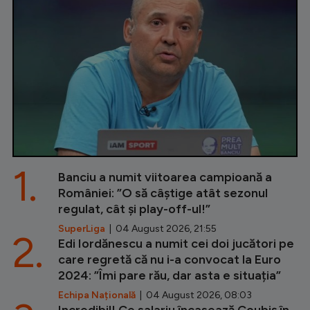
1.
Banciu a numit viitoarea campioană a
României: ”O să câștige atât sezonul
regulat, cât și play-off-ul!”
SuperLiga
| 04 August 2026, 21:55
2.
Edi Iordănescu a numit cei doi jucători pe
care regretă că nu i-a convocat la Euro
2024: ”Îmi pare rău, dar asta e situația”
Echipa Națională
| 04 August 2026, 08:03