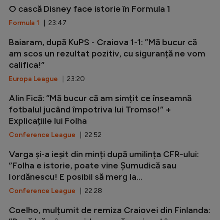
O cască Disney face istorie în Formula 1
Formula 1
| 23:47
Baiaram, după KuPS - Craiova 1-1: ”Mă bucur că
am scos un rezultat pozitiv, cu siguranță ne vom
califica!”
Europa League
| 23:20
Alin Fică: ”Mă bucur că am simțit ce înseamnă
fotbalul jucând împotriva lui Tromso!” +
Explicațiile lui Folha
Conference League
| 22:52
Varga și-a ieșit din minți după umilința CFR-ului:
”Folha e istorie, poate vine Șumudică sau
Iordănescu! E posibil să merg la...
Conference League
| 22:28
Coelho, mulțumit de remiza Craiovei din Finlanda: