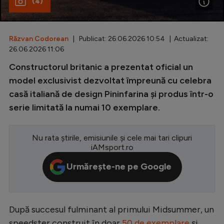
(4)
Special
Diverse
Răzvan Codorean
| Publicat: 26.06.2026 10:54 | Actualizat:
26.06.2026 11:06
Inedit
Constructorul britanic a prezentat oficial un
Clasamente
model exclusivist dezvoltat împreună cu celebra
casă italiană de design Pininfarina și produs într-o
serie limitată la numai 10 exemplare.
Champions League
Nu rata știrile, emisiunile și cele mai tari clipuri
Europa League
iAMsport.ro
Conference League
Urmărește-ne pe Google
CM 2026
Premier League
După succesul fulminant al primului Midsummer, un
LaLiga
speedster construit în doar
50 de exemplare
și