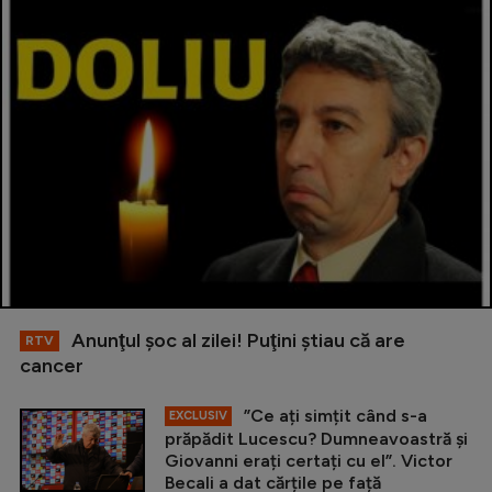
Anunţul şoc al zilei! Puţini ştiau că are
RTV
cancer
”Ce ați simțit când s-a
EXCLUSIV
prăpădit Lucescu? Dumneavoastră și
Giovanni erați certați cu el”. Victor
Becali a dat cărțile pe față