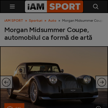
iAM SPORT
Sporturi
Auto
Morgan Midsummer Coupe, au
Morgan Midsummer Coupe,
automobilul ca formă de artă
SuperLiga
Liga 2
Cupa României
Echipa Națională
U21
Fotbal feminin