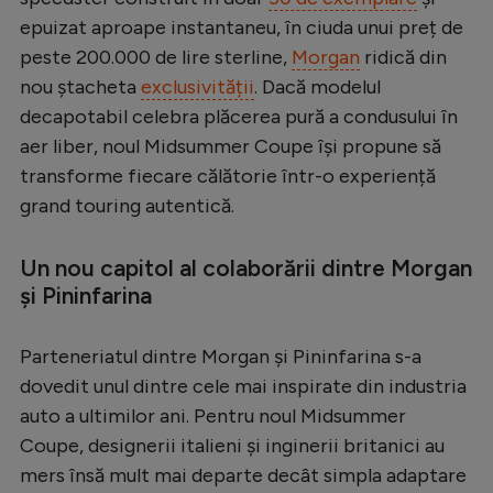
epuizat aproape instantaneu, în ciuda unui preț de
Serie A
peste 200.000 de lire sterline,
Morgan
ridică din
Bundesliga
nou ștacheta
exclusivității
. Dacă modelul
Ligue 1
decapotabil celebra plăcerea pură a condusului în
aer liber, noul Midsummer Coupe își propune să
Campionate
transforme fiecare călătorie într-o experiență
Starurile fotbalului
grand touring autentică.
EURO 2024
Un nou capitol al colaborării dintre Morgan
Stranieri
și Pininfarina
Clasamente
Parteneriatul dintre Morgan și Pininfarina s-a
dovedit unul dintre cele mai inspirate din industria
auto a ultimilor ani. Pentru noul Midsummer
Tenis
Coupe, designerii italieni și inginerii britanici au
mers însă mult mai departe decât simpla adaptare
Handbal