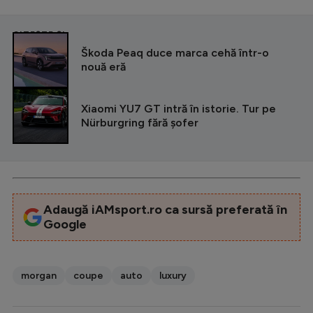
CITEȘTE ȘI
Škoda Peaq duce marca cehă într-o
nouă eră
Xiaomi YU7 GT intră în istorie. Tur pe
Nürburgring fără șofer
Adaugă iAMsport.ro ca sursă preferată în
Google
morgan
coupe
auto
luxury