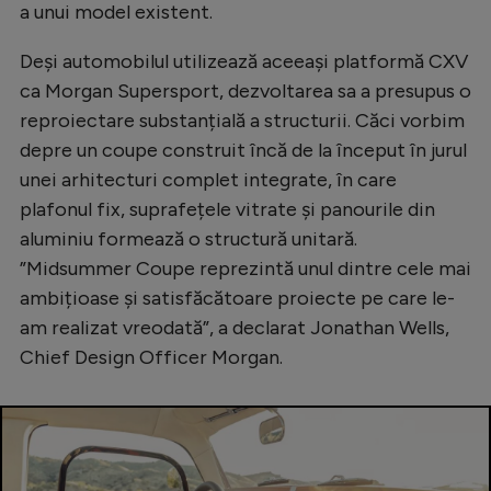
a unui model existent.
Natație
Deși automobilul utilizează aceeași platformă CXV
Formula 1
ca Morgan Supersport, dezvoltarea sa a presupus o
Gimnastică
reproiectare substanțială a structurii. Căci vorbim
Auto
depre un coupe construit încă de la început în jurul
unei arhitecturi complet integrate, în care
Rugby
plafonul fix, suprafețele vitrate și panourile din
Ciclism
aluminiu formează o structură unitară.
Alte sporturi
”Midsummer Coupe reprezintă unul dintre cele mai
ambițioase și satisfăcătoare proiecte pe care le-
JO 2024
am realizat vreodată”, a declarat Jonathan Wells,
JO 2026
Chief Design Officer Morgan.