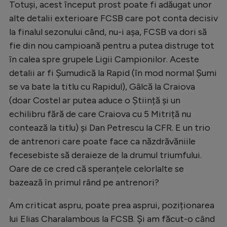
Totuși, acest început prost poate fi adăugat unor
alte detalii exterioare FCSB care pot conta decisiv
la finalul sezonului când, nu-i așa, FCSB va dori să
fie din nou campioană pentru a putea distruge tot
în calea spre grupele Ligii Campionilor. Aceste
detalii ar fi Șumudică la Rapid (în mod normal Șumi
se va bate la titlu cu Rapidul), Gâlcă la Craiova
(doar Costel ar putea aduce o Știință și un
echilibru fără de care Craiova cu 5 Mitriță nu
contează la titlu) și Dan Petrescu la CFR. E un trio
de antrenori care poate face ca năzdrăvăniile
fecesebiste să deraieze de la drumul triumfului.
Oare de ce cred că speranțele celorlalte se
bazează în primul rând pe antrenori?
Am criticat aspru, poate prea asprui, poziționarea
lui Elias Charalambous la FCSB. Și am făcut-o când