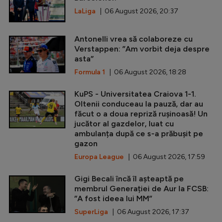
LaLiga
| 06 August 2026, 20:37
Antonelli vrea să colaboreze cu
Verstappen: ”Am vorbit deja despre
asta”
Formula 1
| 06 August 2026, 18:28
KuPS - Universitatea Craiova 1-1.
Oltenii conduceau la pauză, dar au
făcut o a doua repriză rușinoasă! Un
jucător al gazdelor, luat cu
ambulanța după ce s-a prăbușit pe
gazon
Europa League
| 06 August 2026, 17:59
Gigi Becali încă îl așteaptă pe
membrul Generației de Aur la FCSB:
”A fost ideea lui MM”
SuperLiga
| 06 August 2026, 17:37