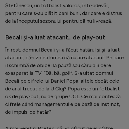
Intră în cont
Ștefănescu, un fotbalist valoros, într-adevăr,
Creează cont
pentru care s-au plătit bani buni, dar care e distrus
de la începutul sezonului pentru că nu livrează.
Becali și-a luat atacant... de play-out
În rest, domnul Becali și-a făcut hatârul și și-a luat
atacant, că-i zicea lumea că nu are atacant. Pe care
îl schimbă de obicei la pauză sau căruia îi cere
exasperat la TV: ”Dă, bă, gol!”. S-a uitat domnul
Becali pe cifrele lui Daniel Popa, altele decât cele
de anul trecut de la U Cluj? Popa este un fotbalist
ok de play-out, nu de grupe UCL. Ce mai contează
cifrele când managementul e pe bază de instinct,
de impuls, de hatâr?
A mai venit și Baeten, că i-a plăcut de el. Către