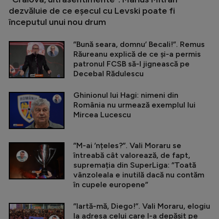
dezvăluie de ce eșecul cu Levski poate fi
începutul unui nou drum
”Bună seara, domnu’ Becali!”. Remus
Răureanu explică de ce și-a permis
patronul FCSB să-l jignească pe
Decebal Rădulescu
Ghinionul lui Hagi: nimeni din
România nu urmează exemplul lui
Mircea Lucescu
”M-ai ’nțeles?”. Vali Moraru se
întreabă cât valorează, de fapt,
supremația din SuperLiga: ”Toată
vânzoleala e inutilă dacă nu contăm
în cupele europene”
”Iartă-mă, Diego!”. Vali Moraru, elogiu
la adresa celui care l-a depășit pe