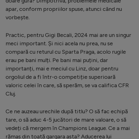
doare gura? Dimpotrivă, problemele medicale
Natație
apar, conform propriilor spuse, atunci când nu
vorbește.
Formula 1
Gimnastică
Practic, pentru Gigi Becali, 2024 mai are un singur
Auto
meci important. Și nici acela nu prea, nu se
compară cu returul cu Sparta Praga, acolo rugile
Rugby
erau pe bani mulți. Pe bani mai puțini, dar
Ciclism
importanți, mai e meciul cu Linz, doar pentru
Alte sporturi
orgoliul de a fi într-o competiție superioară
valoric celei în care, să sperăm, se va califica CFR
JO 2024
Cluj.
JO 2026
Ce ne auzeau urechile după titlu? O să fac echipă
tare, o să aduc 4-5 jucători de mare valoare, o să
vedeți că mergem în Champions League. Ce a mai
rămas din toată gargara asta? Aducerea lui