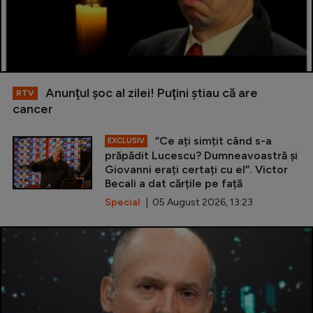
Anunţul şoc al zilei! Puţini ştiau că are
RTV
cancer
”Ce ați simțit când s-a
EXCLUSIV
prăpădit Lucescu? Dumneavoastră și
Giovanni erați certați cu el”. Victor
Becali a dat cărțile pe față
Special
| 05 August 2026, 13:23