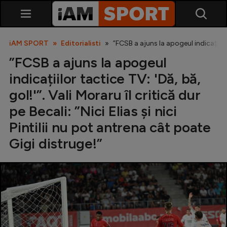
iAM SPORT
Editorialisti
”FCSB a ajuns la apogeul indicațiilor 
”FCSB a ajuns la apogeul
indicațiilor tactice TV: 'Dă, bă,
gol!'”. Vali Moraru îl critică dur
pe Becali: ”Nici Elias și nici
Pintilii nu pot antrena cât poate
SuperLiga
Gigi distruge!”
Liga 2
Cupa României
Echipa Națională
U21
Fotbal feminin