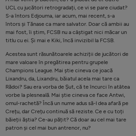
UCL cu jucători retrogradați, ce vi se pare ciudat?
S-a întors Edjouma, iar acum, mai recent, s-a
întors și Tănase ca mare salvator. Doar că ambii au
mai fost, îi știm, FCSB nu a câștigat nici măcar un
titlu cu ei. Și mai e Kiki, încă invizibil la FCSB.
Acestea sunt răsunătoarele achiziții de jucători de
mare valoare în pregătirea pentru grupele
Champions League. Mai știe cineva ce joacă
Lixandru, da, Lixandru, băiatul acela mai tare ca
Rădoi? Sau era vorba de Șut, că te încurci în atâtea
vorbe la plesneală. Mai știe cineva ce face Antwi,
omul-rachetă? Încă un nume adus să-l dea afară pe
Crețu, dar Crețu continuă să reziste. Ce e cu toți
băieții ăștia? Ce-au pățit? Că doar au cel mai tare
patron și cel mai bun antrenor, nu?