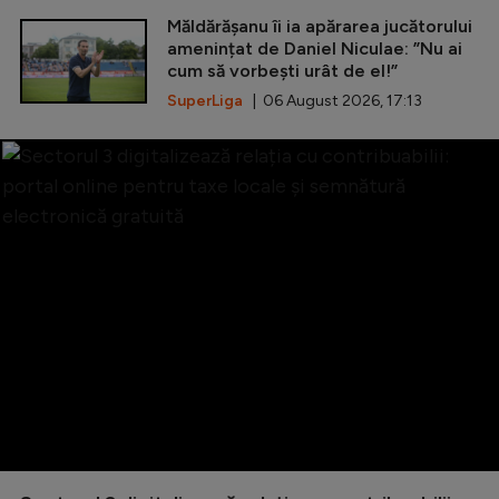
Măldărășanu îi ia apărarea jucătorului
amenințat de Daniel Niculae: ”Nu ai
cum să vorbești urât de el!”
SuperLiga
| 06 August 2026, 17:13