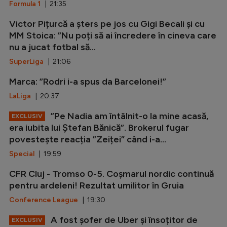
Formula 1
| 21:35
Victor Pițurcă a șters pe jos cu Gigi Becali și cu
MM Stoica: ”Nu poți să ai încredere în cineva care
nu a jucat fotbal să...
SuperLiga
| 21:06
Marca: ”Rodri i-a spus da Barcelonei!”
LaLiga
| 20:37
”Pe Nadia am întâlnit-o la mine acasă,
EXCLUSIV
era iubita lui Ștefan Bănică”. Brokerul fugar
povestește reacția ”Zeiței” când i-a...
Special
| 19:59
CFR Cluj - Tromso 0-5. Coșmarul nordic continuă
pentru ardeleni! Rezultat umilitor în Gruia
Conference League
| 19:30
A fost șofer de Uber și însoțitor de
EXCLUSIV