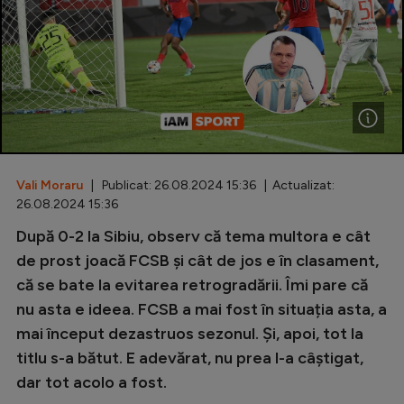
Special
Diverse
Inedit
Clasamente
Vali Moraru
| Publicat: 26.08.2024 15:36 | Actualizat:
26.08.2024 15:36
Champions League
După 0-2 la Sibiu, observ că tema multora e cât
de prost joacă FCSB și cât de jos e în clasament,
Europa League
că se bate la evitarea retrogradării. Îmi pare că
Conference League
nu asta e ideea. FCSB a mai fost în situația asta, a
CM 2026
mai început dezastruos sezonul. Și, apoi, tot la
titlu s-a bătut. E adevărat, nu prea l-a câștigat,
Premier League
dar tot acolo a fost.
LaLiga