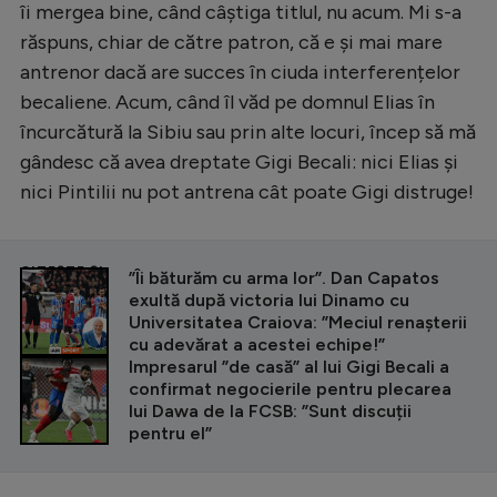
îi mergea bine, când câștiga titlul, nu acum. Mi s-a
răspuns, chiar de către patron, că e și mai mare
antrenor dacă are succes în ciuda interferențelor
becaliene. Acum, când îl văd pe domnul Elias în
încurcătură la Sibiu sau prin alte locuri, încep să mă
gândesc că avea dreptate Gigi Becali: nici Elias și
nici Pintilii nu pot antrena cât poate Gigi distruge!
CITEȘTE ȘI
”Îi băturăm cu arma lor”. Dan Capatos
exultă după victoria lui Dinamo cu
Universitatea Craiova: ”Meciul renașterii
cu adevărat a acestei echipe!”
Impresarul ”de casă” al lui Gigi Becali a
confirmat negocierile pentru plecarea
lui Dawa de la FCSB: ”Sunt discuții
pentru el”