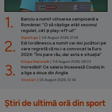
1.
Banciu a numit viitoarea campioană a
României: ”O să câștige atât sezonul
regulat, cât și play-off-ul!”
SuperLiga
| 04 August 2026, 21:55
2.
Edi Iordănescu a numit cei doi jucători pe
care regretă că nu i-a convocat la Euro
2024: ”Îmi pare rău, dar asta e situația”
Echipa Națională
| 04 August 2026, 08:03
3.
Incredibil! Ce salariu încasează Coubiș în
a liga a doua din Anglia
Stranieri
| 05 August 2026, 12:34
Știri de ultimă oră din sport