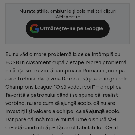
Serie A
Nu rata știrile, emisiunile și cele mai tari clipuri
iAMsport.ro
Bundesliga
Urmărește-ne pe Google
Ligue 1
Campionate
Starurile fotbalului
Eu nu văd o mare problemă la ce se întâmplă cu
FCSB în clasament după 7 etape. Marea problemă
EURO 2024
e că așa se prezintă campioana României, echipa
Stranieri
care trebuia, dacă voia Domnul, să joace în grupele
Champions League. ”O să vedeți voi!” – e replica
Clasamente
favorită a patronului când i se spune că, realist
vorbind, nu are cum să ajungă acolo, că nu are
investiții și valoare a echipei ca să ajungă acolo.
Tenis
Dar pare că încă mai e multă lume dispusă să-l
creadă când intră pe tărâmul fabulațiilor. Ce, îl
Handbal