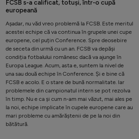
FCSB s-a calificat, totuși, într-o cupă
europeană
Așadar, nu văd vreo problemă la FCSB. Este meritul
acestei echipe că va continua în grupele unei cupe
europene, cel puțin Conference. Spre deosebire
de seceta din urmă cu un an. FCSB va depăși
condiția fotbalului românesc dacă va ajunge în
Europa League. Acum, asta e, suntem la nivel de
una sau două echipe în Conference. Și e bine că
FCSB e acolo. E o stare de bună normalitate. Iar
problemele din campionatul intern se pot rezolva
în timp. Nu e ca și cum n-am mai văzut, mai ales pe
la noi, echipe implicate în cupele europene care au
mari probleme cu amărăștenii de pe la noi din
bătătură.