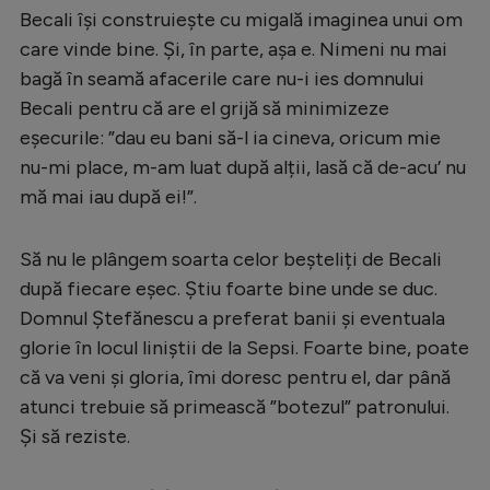
Becali își construiește cu migală imaginea unui om
care vinde bine. Și, în parte, așa e. Nimeni nu mai
bagă în seamă afacerile care nu-i ies domnului
Becali pentru că are el grijă să minimizeze
eșecurile: ”dau eu bani să-l ia cineva, oricum mie
nu-mi place, m-am luat după alții, lasă că de-acu’ nu
mă mai iau după ei!”.
Să nu le plângem soarta celor beșteliți de Becali
după fiecare eșec. Știu foarte bine unde se duc.
Domnul Ștefănescu a preferat banii și eventuala
glorie în locul liniștii de la Sepsi. Foarte bine, poate
că va veni și gloria, îmi doresc pentru el, dar până
atunci trebuie să primească ”botezul” patronului.
Și să reziste.