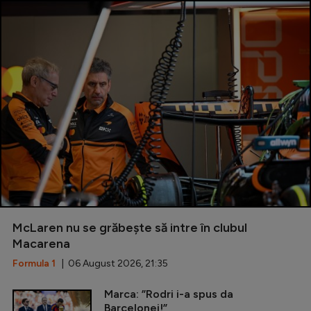
McLaren nu se grăbește să intre în clubul
Macarena
Formula 1
| 06 August 2026, 21:35
Marca: ”Rodri i-a spus da
Barcelonei!”