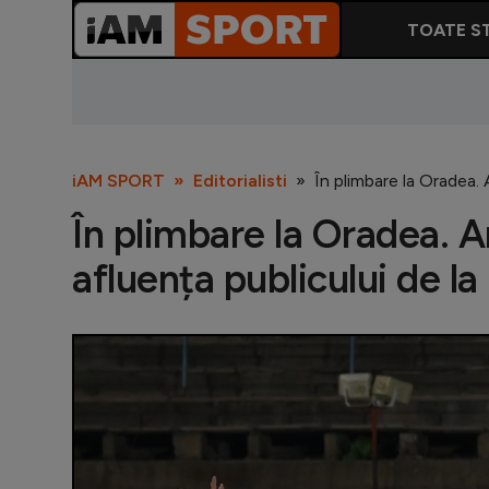
TOATE ST
iAM SPORT
Editorialisti
În plimbare la Oradea.
În plimbare la Oradea. 
afluența publicului de l