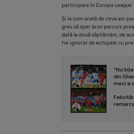
participare în Europa League.
Și la cum arată de ceva ani p
greu să sper la un parcurs pre
dată la două săptămâni, de ace
fie ignorat de echipele cu pre
CITEȘTE ȘI
”Nu înțe
din Ghen
meci a 
Felicită
remarcab