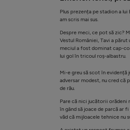
Plus prezența pe stadion a lui
am scris mai sus.
Despre meci, ce pot să zic? M
Vestul României, Tavi a părut u
meciul a fost dominat cap-coa
lui gol în tricoul roș-albastru.
Mi-e greu să scot în evidență 
adversar modest, nu cred că p
de rău.
Pare că nici jucătorii orădeni
în gând să joace de parcă ar 
văd că mijloacele tehnice nu su
A existat un respect frumos atât