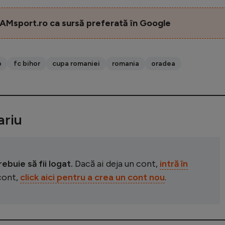
AMsport.ro ca sursă preferată în Google
b
fc bihor
cupa romaniei
romania
oradea
riu
buie să fii logat.
Dacă ai deja un cont,
intră în
 cont,
click aici pentru a crea un cont nou
.