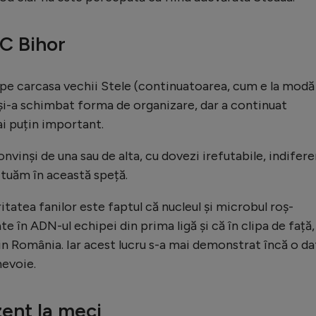
FC Bihor
pe carcasa vechii Stele (continuatoarea, cum e la modă
 și-a schimbat forma de organizare, dar a continuat
ai puțin important.
nvinși de una sau de alta, cu dovezi irefutabile, indifer
ituăm în această speță.
atea fanilor este faptul că nucleul și microbul roș-
e în ADN-ul echipei din prima ligă și că în clipa de față,
in România. Iar acest lucru s-a mai demonstrat încă o da
nevoie.
zent la meci