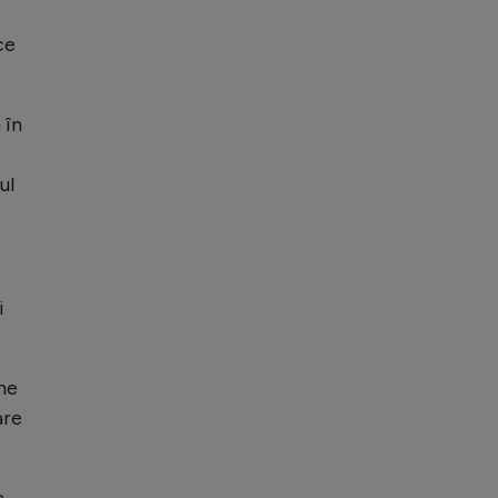
ce
 în
ul
i
une
are
a