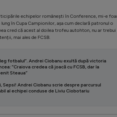
articipările echipelor românești în Conference, mi-e foa
a lung în Cupa Campionilor, așa cum declară patronul o
ea cred că acest al doilea trofeu autohton, nu ar trebui
tenții, mai ales de FCSB.
leg fotbalul”. Andrei Ciobanu exultă după victoria
cea: ”Craiova credea că joacă cu FCSB, dar la
venit Steaua”
ri, Sepsi! Andrei Ciobanu scrie despre parcursul
il al echipei conduse de Liviu Ciobotariu