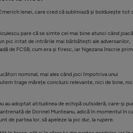
 Emerich Ienei, care cred că subliniază și bolduiește tot 
iculescu pare că se simte cel mai bine atunci când joacă
n pic iritat de intrările mai bărbătești ale adversarilor,
dă de FCSB, cum era și firesc, iar Ngezana înscrie prim
jucători nominal, mai ales când joci împotriva unui
utem trage mărețe concluzii relevante, nici de bine, nic
 nu au adoptat atitudinea de echipă outsideră, care-și p
fi antrenată de Dorinel Munteanu, adică în momentul în c
nt de partea lor, să apeleze la joc dur, la rupere.
 în teren, cât și în afara lui din partea gazdelor, iar în 