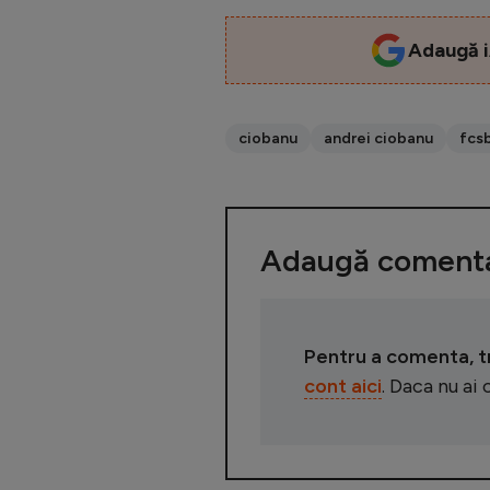
Adaugă i
ciobanu
andrei ciobanu
fcs
Adaugă comenta
Pentru a comenta, tre
cont aici
. Daca nu ai