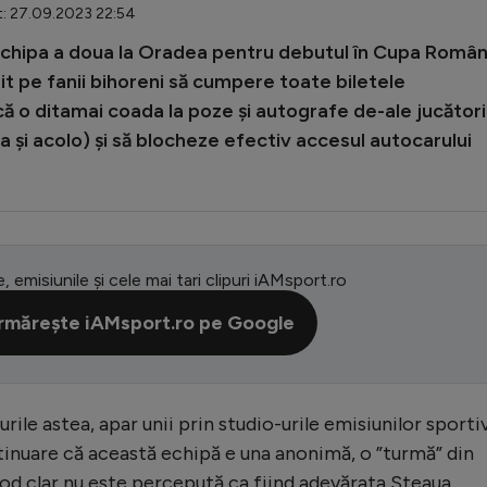
t: 27.09.2023 22:54
 echipa a doua la Oradea pentru debutul în Cupa Român
rit pe fanii bihoreni să cumpere toate biletele
acă o ditamai coada la poze și autografe de-ale jucători
a și acolo) și să blocheze efectiv accesul autocarului
e, emisiunile și cele mai tari clipuri iAMsport.ro
rmărește iAMsport.ro pe Google
rile astea, apar unii prin studio-urile emisiunilor sporti
ntinuare că această echipă e una anonimă, o ”turmă” din
 mod clar nu este percepută ca fiind adevărata Steaua.