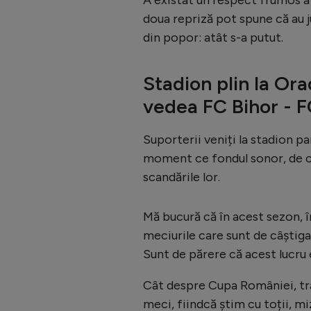
doua repriză pot spune că au j
din popor: atât s-a putut.
Stadion plin la Ora
vedea FC Bihor - 
Suporterii veniți la stadion p
moment ce fondul sonor, de ce
scandările lor.
Mă bucură că în acest sezon, î
meciurile care sunt de câștiga
Sunt de părere că acest lucru e
Cât despre Cupa României, tra
meci, fiindcă știm cu toții, m