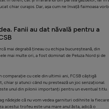
ucat chiar curajos. Dar, așa cum ne învață faimoasa vorb
dea. Fanii au dat năvală pentru a
FCSB
arcă mai degrabă țineau cu echipa bucureșteană, din
le mai multe ori, a fost dominat de Peluza Nord și de
n comparație cu cele din ultimii ani, FCSB câștigă
t, chiar și atunci când nu prestează un joc senzațional.
ste unul din pilonii importanți pentru un eventual titlu.
g nădejde că nu vom vedea garnituri odihnite la fiecar
iza acestui trofeu este una mare anul ăsta, adică o