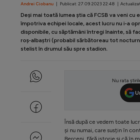
Andrei Ciobanu
| Publicat: 27.09.2023 22:48 | Actualiza
Deși mai toată lumea știa că FCSB va veni cu
împotriva echipei locale, acest lucru nu i-a op
disponibile, cu săptămâni întregi înainte, să f
roș-albaștri (probabil sărbătoreau tot nocturn
stelist în drumul său spre stadion.
Nu rata știril
U
Însă după ce vedem toate lucru
și nu numai, care susțin în co
Berceni, fără istorie și că în