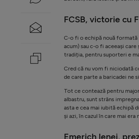
FCSB, victorie cu 
C-o fi o echipă nouă formată 
acum) sau c-o fi aceeași care
tradiția, pentru suporteri e m
Cred că nu vom fi niciodată co
de care parte a baricadei ne s
Tot ce contează pentru majorit
albastru, sunt strâns impregnat
asta e cea mai iubită echipă d
și azi, în cazul în care mai era 
Emerich Ienei, pre