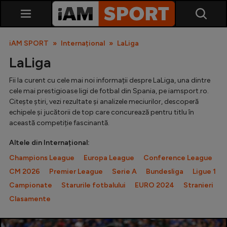
iAM SPORT
Internațional
LaLiga
LaLiga
Fii la curent cu cele mai noi informații despre LaLiga, una dintre
cele mai prestigioase ligi de fotbal din Spania, pe iamsport.ro.
Citește știri, vezi rezultate și analizele meciurilor, descoperă
echipele și jucătorii de top care concurează pentru titlu în
această competiție fascinantă.
SuperLiga
Altele din Internațional:
Liga 2
Champions League
Europa League
Conference League
Cupa României
CM 2026
Premier League
Serie A
Bundesliga
Ligue 1
Campionate
Starurile fotbalului
EURO 2024
Stranieri
Echipa Națională
Clasamente
U21
Fotbal feminin