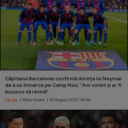
Serie A
Bundesliga
Ligue 1
Campionate
Starurile fotbalului
EURO 2024
Stranieri
Căpitanul Barcelonei confirmă dorința lui Neymar
Clasamente
de a se întoarce pe Camp Nou: ”Am vorbit și ar fi
bucuros să revină”
LaLiga
| Mario Soare | 12 August 2023, 16:46
Tenis
Handbal