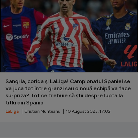
Natație
Formula 1
Gimnastică
Auto
Rugby
Ciclism
Alte sporturi
Sangria, corida și LaLiga! Campionatul Spaniei se
JO 2024
va juca tot între granzi sau o nouă echipă va face
surpriza? Tot ce trebuie să știi despre lupta la
JO 2026
titlu din Spania
LaLiga
| Cristian Munteanu | 10 August 2023, 17:02