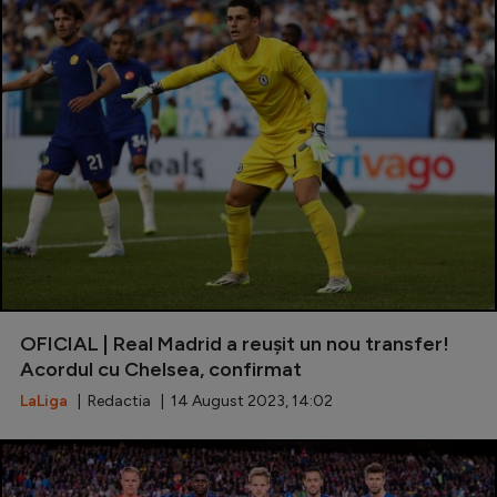
Special
Diverse
Inedit
Clasamente
Champions League
Europa League
OFICIAL | Real Madrid a reușit un nou transfer!
Conference League
Acordul cu Chelsea, confirmat
LaLiga
| Redactia | 14 August 2023, 14:02
CM 2026
Premier League
LaLiga