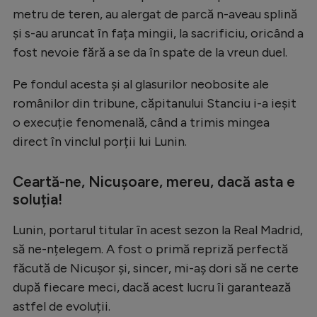
metru de teren, au alergat de parcă n-aveau splină
Natație
și s-au aruncat în fața mingii, la sacrificiu, oricând a
Formula 1
fost nevoie fără a se da în spate de la vreun duel.
Gimnastică
Pe fondul acesta și al glasurilor neobosite ale
Auto
românilor din tribune, căpitanului Stanciu i-a ieșit
Rugby
o execuție fenomenală, când a trimis mingea
direct în vinclul porții lui Lunin.
Ciclism
Alte sporturi
Ceartă-ne, Nicușoare, mereu, dacă asta e
soluția!
JO 2024
JO 2026
Lunin, portarul titular în acest sezon la Real Madrid,
să ne-nțelegem. A fost o primă repriză perfectă
făcută de Nicușor și, sincer, mi-aș dori să ne certe
după fiecare meci, dacă acest lucru îi garantează
astfel de evoluții.