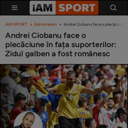
iAM SPORT
Editorialisti
Andrei Ciobanu face o plecăciune în
Andrei Ciobanu face o
plecăciune în fața suporterilor:
Zidul galben a fost românesc
SuperLiga
Liga 2
Cupa României
Echipa Națională
U21
Fotbal feminin