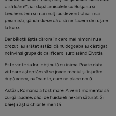
o să luăm?”, iar după amicalele cu Bulgaria și
Liechenstein și mai mulți au devenit chiar mai
pesimiști, gândindu-se că o să ne facem de rușine
la Euro.
Dar băieții ăștia cărora în care mai nimeni nu a
crezut, au arătat astăzi că nu degeaba au câștigat
neînvinși grupa de calificare, surclasând Elveția.
Este victoria lor, obținută cu inima. Poate data
viitoare așteptăm să se joace meciul și înjurăm
după aceea, nu înainte, cum ne place nouă.
Astăzi, România a fost mare. A venit momentul să
curgă laudele, căci de huiduieli ne-am săturat. Și
băieții ăștia chiar le merită.