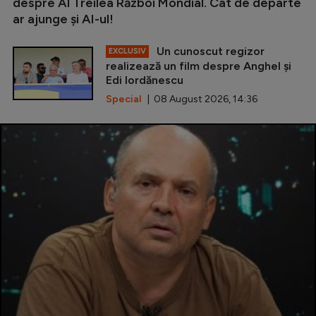
despre Al Treilea Război Mondial. Cât de departe
ar ajunge și AI-ul!
Un cunoscut regizor
EXCLUSIV
realizează un film despre Anghel și
Edi Iordănescu
Special
| 08 August 2026, 14:36