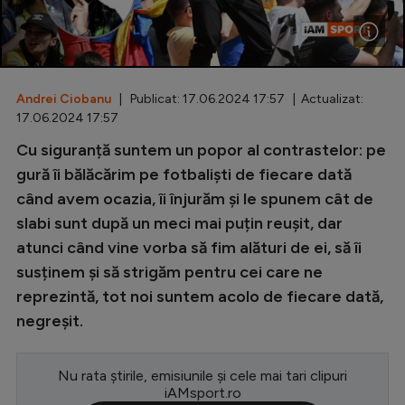
Special
Diverse
Inedit
Andrei Ciobanu
| Publicat: 17.06.2024 17:57 | Actualizat:
17.06.2024 17:57
Clasamente
Cu siguranță suntem un popor al contrastelor: pe
gură îi bălăcărim pe fotbaliști de fiecare dată
când avem ocazia, îi înjurăm și le spunem cât de
slabi sunt după un meci mai puțin reușit, dar
Champions League
atunci când vine vorba să fim alături de ei, să îi
Europa League
susținem și să strigăm pentru cei care ne
reprezintă, tot noi suntem acolo de fiecare dată,
Conference League
negreșit.
CM 2026
Premier League
Nu rata știrile, emisiunile și cele mai tari clipuri
iAMsport.ro
LaLiga