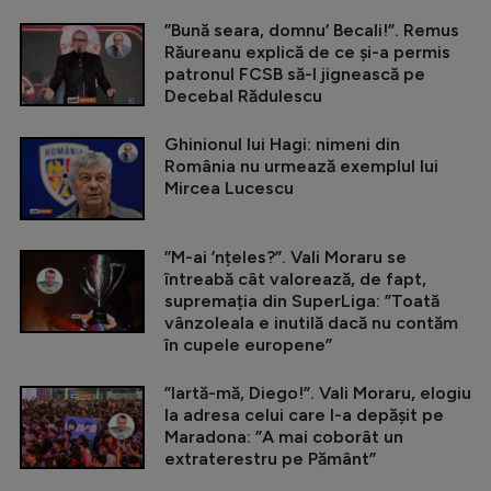
”Bună seara, domnu’ Becali!”. Remus
Răureanu explică de ce și-a permis
patronul FCSB să-l jignească pe
Decebal Rădulescu
Ghinionul lui Hagi: nimeni din
România nu urmează exemplul lui
Mircea Lucescu
”M-ai ’nțeles?”. Vali Moraru se
întreabă cât valorează, de fapt,
supremația din SuperLiga: ”Toată
vânzoleala e inutilă dacă nu contăm
în cupele europene”
”Iartă-mă, Diego!”. Vali Moraru, elogiu
la adresa celui care l-a depășit pe
Maradona: ”A mai coborât un
extraterestru pe Pământ”