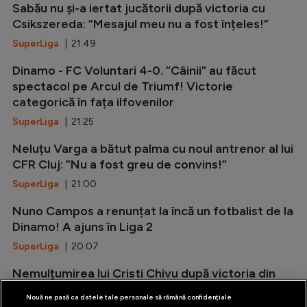
Sabău nu și-a iertat jucătorii după victoria cu
Csikszereda: ”Mesajul meu nu a fost înțeles!”
SuperLiga
| 21:49
Dinamo - FC Voluntari 4-0. ”Câinii” au făcut
spectacol pe Arcul de Triumf! Victorie
categorică în fața ilfovenilor
SuperLiga
| 21:25
Neluțu Varga a bătut palma cu noul antrenor al lui
CFR Cluj: ”Nu a fost greu de convins!”
SuperLiga
| 21:00
Nuno Campos a renunțat la încă un fotbalist de la
Dinamo! A ajuns în Liga 2
SuperLiga
| 20:07
Nemulțumirea lui Cristi Chivu după victoria din
amicalul cu Juventus: ”Nu suntem pregătiți!”
Nouă ne pasă ca datele tale personale să rămână confidențiale