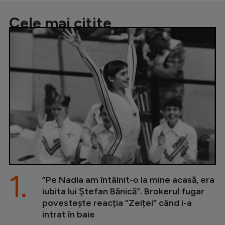
Cele mai citite
1.
”Pe Nadia am întâlnit-o la mine acasă, era
iubita lui Ștefan Bănică”. Brokerul fugar
povestește reacția ”Zeiței” când i-a
intrat în baie