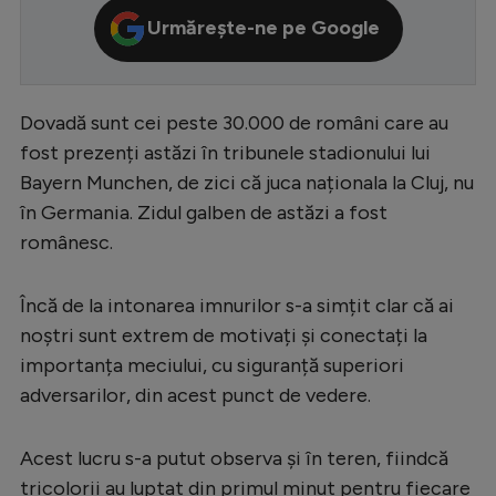
Urmărește-ne pe Google
Serie A
Bundesliga
Ligue 1
Dovadă sunt cei peste 30.000 de români care au
fost prezenți astăzi în tribunele stadionului lui
Campionate
Bayern Munchen, de zici că juca naționala la Cluj, nu
Starurile fotbalului
în Germania. Zidul galben de astăzi a fost
EURO 2024
românesc.
Stranieri
Încă de la intonarea imnurilor s-a simțit clar că ai
Clasamente
noștri sunt extrem de motivați și conectați la
importanța meciului, cu siguranță superiori
adversarilor, din acest punct de vedere.
Tenis
Acest lucru s-a putut observa și în teren, fiindcă
Handbal
tricolorii au luptat din primul minut pentru fiecare