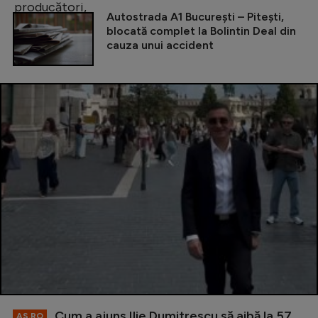
Autostrada A1 București – Pitești,
blocată complet la Bolintin Deal din
cauza unui accident
Cum a ajuns Ilie Dumitrescu să aibă la 57
AS.RO