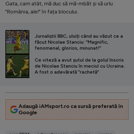
Gata, cam atât, mă duc să mă-mbăt și să urlu
"România, ale!" în fața blocului.
CITEȘTE ȘI
Jurnaliștii BBC, uluiți când au văzut ce a
făcut Nicolae Stanciu: ”Magnific,
fenomenal, glorios, minunat!”
Ce viteză a avut șutul de la golul înscris
de Nicolae Stanciu în meciul cu Ucraina.
A fost o adevărată ”rachetă”
Adaugă iAMsport.ro ca sursă preferată în
Google