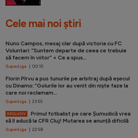
Cele mai noi știri
Nuno Campos, mesaj clar după victoria cu FC
Voluntari: ”Suntem departe de ceea ce trebuie
să facem în viitor” + Ce a spus...
SuperLiga
| 00:15
Florin Pîrvu a pus tunurile pe arbitraj după eșecul
cu Dinamo: ”Golurile lor au venit din niște faze la
care noi reclamam...
SuperLiga
| 23:55
Primul fotbalist pe care Șumudică vrea
EXCLUSIV
să îl aducă la CFR Cluj! Mutarea se anunță dificilă
SuperLiga
| 22:58