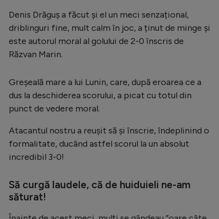
Intră în cont
Denis Drăguș a făcut și el un meci senzațional,
Creează cont
driblinguri fine, mult calm în joc, a ținut de minge și
este autorul moral al golului de 2-0 înscris de
Răzvan Marin.
Greșeală mare a lui Lunin, care, după eroarea ce a
dus la deschiderea scorului, a picat cu totul din
punct de vedere moral.
Atacantul nostru a reușit să și înscrie, îndeplinind o
formalitate, ducând astfel scorul la un absolut
incredibil 3-0!
Să curgă laudele, că de huiduieli ne-am
săturat!
Înainte de acest meci, mulți se gândeau ”oare câte