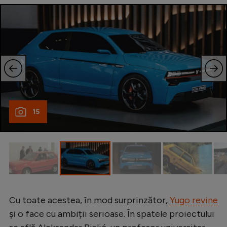
Natație
Formula 1
Gimnastică
Auto
Rugby
Ciclism
15
Alte sporturi
JO 2024
JO 2026
Cu toate acestea, în mod surprinzător,
Yugo revine
și o face cu ambiții serioase. În spatele proiectului