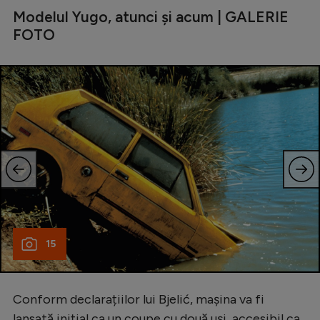
Modelul Yugo, atunci și acum | GALERIE
FOTO
15
Conform declarațiilor lui Bjelić, mașina va fi
lansată inițial ca un coupe cu două uși, accesibil ca