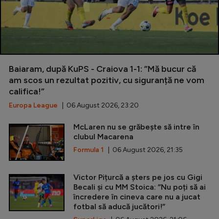
Baiaram, după KuPS - Craiova 1-1: ”Mă bucur că
am scos un rezultat pozitiv, cu siguranță ne vom
califica!”
Europa League
| 06 August 2026, 23:20
McLaren nu se grăbește să intre în
clubul Macarena
Formula 1
| 06 August 2026, 21:35
Victor Pițurcă a șters pe jos cu Gigi
Becali și cu MM Stoica: ”Nu poți să ai
încredere în cineva care nu a jucat
fotbal să aducă jucători!”