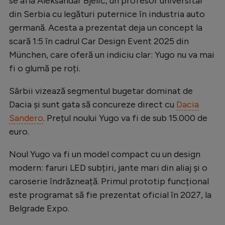
se află Aleksandar Bjelić, un profesor universitar
Intră în cont
din Serbia cu legături puternice în industria auto
Creează cont
germană. Acesta a prezentat deja un concept la
scară 1:5 în cadrul Car Design Event 2025 din
München, care oferă un indiciu clar: Yugo nu va mai
fi o glumă pe roți.
Sârbii vizează segmentul bugetar dominat de
Dacia și sunt gata să concureze direct cu
Dacia
Sandero
. Prețul noului Yugo va fi de sub 15.000 de
euro.
Noul Yugo va fi un model compact cu un design
modern: faruri LED subțiri, jante mari din aliaj și o
caroserie îndrăzneață. Primul prototip funcțional
este programat să fie prezentat oficial în 2027, la
Belgrade Expo.