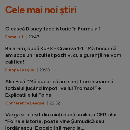
Cele mai noi știri
O cască Disney face istorie în Formula 1
Formula 1
| 23:47
Baiaram, după KuPS - Craiova 1-1: ”Mă bucur că
am scos un rezultat pozitiv, cu siguranță ne vom
califica!”
Europa League
| 23:20
Alin Fică: ”Mă bucur că am simțit ce înseamnă
fotbalul jucând împotriva lui Tromso!” +
Explicațiile lui Folha
Conference League
| 22:52
Varga și-a ieșit din minți după umilința CFR-ului:
”Folha e istorie, poate vine Șumudică sau
Iordănescu! E posibil să merg la...