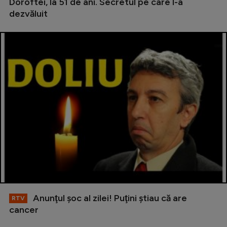
Doroftei, la 51 de ani. Secretul pe care l-a
dezvăluit
Anunţul şoc al zilei! Puţini ştiau că are
RTV
cancer