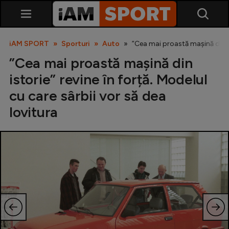
iAM SPORT
Sporturi
Auto
”Cea mai proastă mașină din ist
”Cea mai proastă mașină din
istorie” revine în forță. Modelul
cu care sârbii vor să dea
lovitura
SuperLiga
Liga 2
Cupa României
Echipa Națională
U21
Fotbal feminin