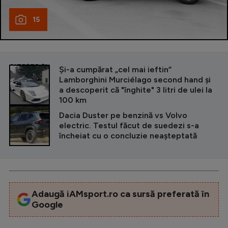
15
CITEȘTE ȘI
Și-a cumpărat „cel mai ieftin”
Lamborghini Murciélago second hand și
a descoperit că "înghite" 3 litri de ulei la
100 km
Dacia Duster pe benzină vs Volvo
electric. Testul făcut de suedezi s-a
încheiat cu o concluzie neașteptată
Adaugă iAMsport.ro ca sursă preferată în
Google