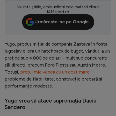
Nu rata știrile, emisiunile și cele mai tari clipuri
Serie A
iAMsport.ro
Bundesliga
Urmărește-ne pe Google
Ligue 1
Campionate
Yugo, produs inițial de compania Zastava în fosta
Starurile fotbalului
Iugoslavie, era un hatchback de buget, vândut la un
EURO 2024
preț de sub 4.000 de dolari – mult sub concurenții
săi direcți, precum Ford Fiesta sau Austin Metro.
Stranieri
Totuși,
prețul mic venea cu un cost mare
:
Clasamente
probleme de fiabilitate, construcție precară și
performanțe modeste.
Yugo vrea să atace supremația Dacia
Tenis
Sandero
Handbal