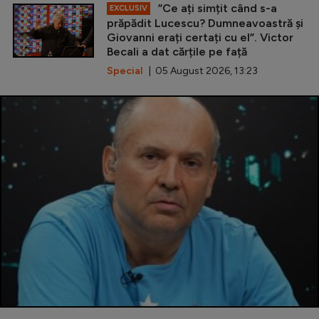
”Ce ați simțit când s-a
EXCLUSIV
prăpădit Lucescu? Dumneavoastră și
Giovanni erați certați cu el”. Victor
Becali a dat cărțile pe față
Special
| 05 August 2026, 13:23