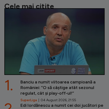
Cele mai citite
1.
Banciu a numit viitoarea campioană a
României: ”O să câștige atât sezonul
regulat, cât și play-off-ul!”
SuperLiga
| 04 August 2026, 21:55
2.
Edi Iordănescu a numit cei doi jucători pe