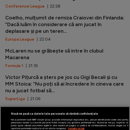
Conference League
| 22:28
Coelho, mulțumit de remiza Craiovei din Finlanda:
”Dacă luăm în considerare că am jucat în
deplasare și pe un teren...
Europa League
| 22:04
McLaren nu se grăbește să intre în clubul
Macarena
Formula 1
| 21:35
Victor Pițurcă a șters pe jos cu Gigi Becali și cu
MM Stoica: ”Nu poți să ai încredere în cineva care
nu a jucat fotbal să...
SuperLiga
| 21:06
Marca: ”Rodri i-a spus da Barcelonei!”
Nouă ne pasă ca datele tale personale să rămână confidențiale
LaLiga
| 20:37
Noi și partenerii noștri
1017
stocăm și/sau accesăm informații pe dispozitivul dvs., precum identificatorii cookie unici pentru
prelucrarea datelor cu caracter personal. Puteți accepta sau gestiona preferințele dvs. făcând clic mai jos, respectiv vă
puteți opune utilizării unui interes legitim în orice moment pe pagina cu politica de confidențialitate. Aceste alegeri vor fi
raportate partenerilor noștri și nu vă vor afecta navigarea.
Mai multe detalii