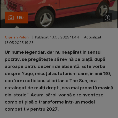
Special
(15)
Diverse
Inedit
Ciprian Poloni
| Publicat: 13.05.2025 11:44 | Actualizat:
Clasamente
13.05.2025 19:23
Un nume legendar, dar nu neapărat în sensul
pozitiv, se pregătește să revină pe piață, după
aproape patru decenii de absență. Este vorba
Champions League
despre Yugo, micuțul autoturism care, în anii ’80,
Europa League
conform cotidianului britanic The Sun, era
Conference League
catalogat de mulți drept „cea mai proastă mașină
din istorie”. Acum, sârbii vor să o reinventeze
CM 2026
complet și să o transforme într-un model
Premier League
competitiv pentru 2027.
LaLiga