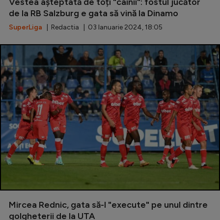
Vestea așteptată de toți "câinii": fostul jucător
de la RB Salzburg e gata să vină la Dinamo
SuperLiga
| Redactia | 03 Ianuarie 2024, 18:05
Mircea Rednic, gata să-l "execute" pe unul dintre
golgheterii de la UTA