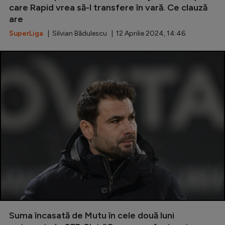
care Rapid vrea să-l transfere în vară. Ce clauză
Natație
are
Formula 1
SuperLiga
| Silvian Bădulescu | 12 Aprilie 2024, 14:46
Gimnastică
Auto
Rugby
Ciclism
Alte sporturi
JO 2024
JO 2026
Suma încasată de Mutu în cele două luni