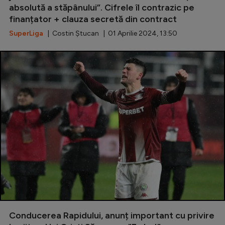
absolută a stăpânului”. Cifrele îl contrazic pe
finanțator + clauza secretă din contract
SuperLiga
| Costin Ștucan | 01 Aprilie 2024, 13:50
Conducerea Rapidului, anunț important cu privire