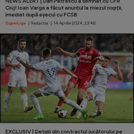
NEWS ALERT | Dan Petrescu a semnat cu CFR
Cluj! Ioan Varga a făcut anunțul la miezul nopții,
Serie A
imediat după eșecul cu FCSB
Bundesliga
SuperLiga
| Redactia | 14 Aprilie 2024, 23:46
Ligue 1
Campionate
Starurile fotbalului
EURO 2024
Stranieri
Clasamente
Tenis
Handbal
EXCLUSIV | Detalii din contractul jucătorului pe