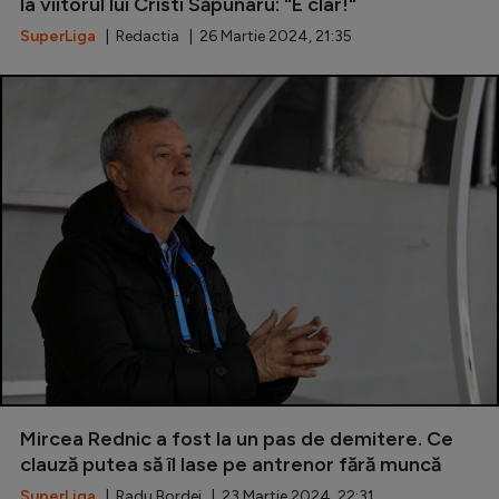
la viitorul lui Cristi Săpunaru: "E clar!"
SuperLiga
| Redactia | 26 Martie 2024, 21:35
Mircea Rednic a fost la un pas de demitere. Ce
clauză putea să îl lase pe antrenor fără muncă
SuperLiga
| Radu Bordei | 23 Martie 2024, 22:31