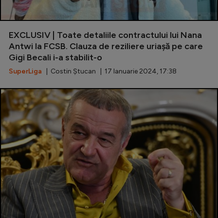
EXCLUSIV | Toate detaliile contractului lui Nana
Antwi la FCSB. Clauza de reziliere uriașă pe care
Gigi Becali i-a stabilit-o
SuperLiga
| Costin Ștucan | 17 Ianuarie 2024, 17:38