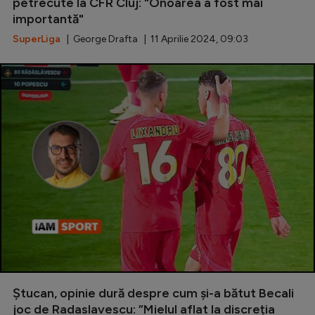
Intră în cont
petrecute la CFR Cluj: "Onoarea a fost mai
importantă"
Creează cont
SuperLiga
| George Drafta | 11 Aprilie 2024, 09:03
Ștucan, opinie dură despre cum și-a bătut Becali
joc de Radaslavescu: ”Mielul aflat la discreția