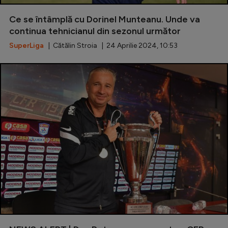
Special
Ce se întâmplă cu Dorinel Munteanu. Unde va
continua tehnicianul din sezonul următor
Diverse
SuperLiga
| Cătălin Stroia | 24 Aprilie 2024, 10:53
Inedit
Clasamente
Champions League
Europa League
Conference League
CM 2026
Premier League
LaLiga