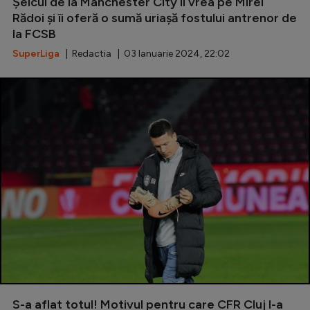
Șeicul de la Manchester City îl vrea pe Mirel
Rădoi și îi oferă o sumă uriașă fostului antrenor de
la FCSB
SuperLiga
| Redactia | 03 Ianuarie 2024, 22:02
S-a aflat totul! Motivul pentru care CFR Cluj l-a