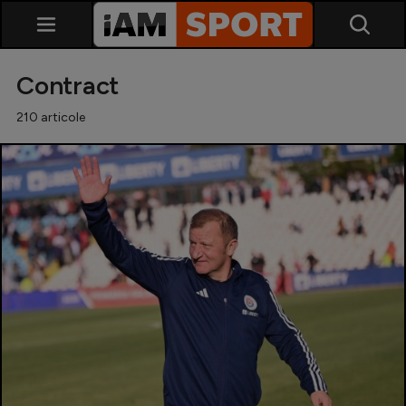
Contract
210 articole
SuperLiga
Liga 2
Cupa României
Echipa Națională
U21
Fotbal feminin