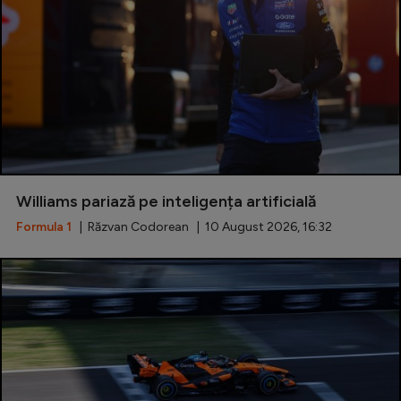
Serie A
Bundesliga
Ligue 1
Campionate
Starurile fotbalului
EURO 2024
Williams pariază pe inteligența artificială
Stranieri
Formula 1
| Răzvan Codorean | 10 August 2026, 16:32
Clasamente
Tenis
Handbal