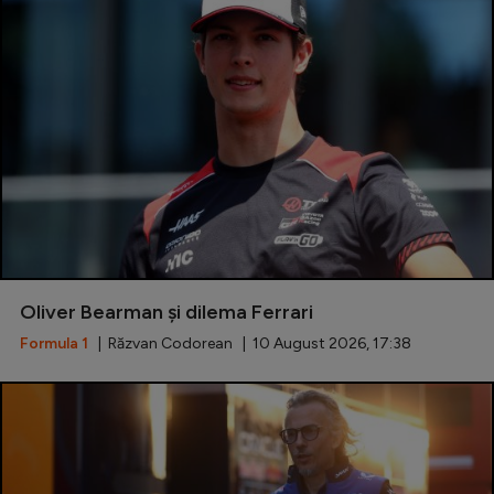
Special
Diverse
Inedit
Clasamente
Champions League
Oliver Bearman și dilema Ferrari
Europa League
Formula 1
| Răzvan Codorean | 10 August 2026, 17:38
Conference League
CM 2026
Premier League
LaLiga