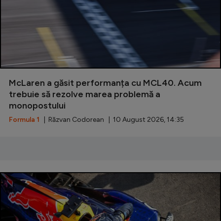
Natație
Formula 1
Gimnastică
Auto
McLaren a găsit performanța cu MCL40. Acum
Rugby
trebuie să rezolve marea problemă a
Ciclism
monopostului
Alte sporturi
Formula 1
| Răzvan Codorean | 10 August 2026, 14:35
JO 2024
JO 2026