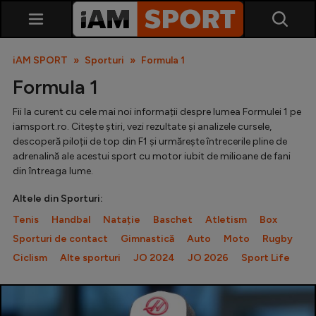
iAM SPORT
Sporturi
Formula 1
Formula 1
Fii la curent cu cele mai noi informații despre lumea Formulei 1 pe
iamsport.ro. Citește știri, vezi rezultate și analizele cursele,
descoperă piloții de top din F1 și urmărește întrecerile pline de
adrenalină ale acestui sport cu motor iubit de milioane de fani
din întreaga lume.
SuperLiga
Altele din Sporturi:
Liga 2
Tenis
Handbal
Natație
Baschet
Atletism
Box
Cupa României
Sporturi de contact
Gimnastică
Auto
Moto
Rugby
Ciclism
Alte sporturi
JO 2024
JO 2026
Sport Life
Echipa Națională
U21
Fotbal feminin