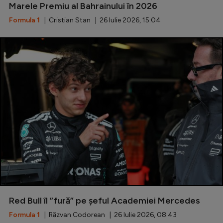
Marele Premiu al Bahrainului în 2026
Formula 1
| Cristian Stan | 26 Iulie 2026, 15:04
Red Bull îl ”fură” pe șeful Academiei Mercedes
Formula 1
| Răzvan Codorean | 26 Iulie 2026, 08:43