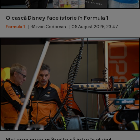
O cască Disney face istorie în Formula 1
Formula 1
| Răzvan Codorean | 06 August 2026, 23:47
McLaren nu se grăbește să intre în clubul