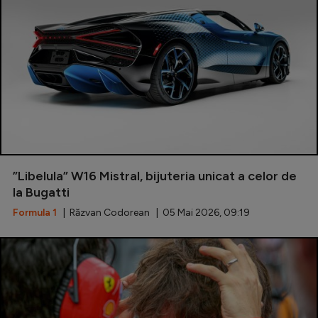
Serie A
Bundesliga
Ligue 1
Campionate
Starurile fotbalului
EURO 2024
”Libelula” W16 Mistral, bijuteria unicat a celor de
Stranieri
la Bugatti
Clasamente
Formula 1
| Răzvan Codorean | 05 Mai 2026, 09:19
Tenis
Handbal