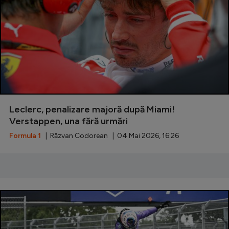
Natație
Formula 1
Gimnastică
Auto
Rugby
Ciclism
Leclerc, penalizare majoră după Miami!
Verstappen, una fără urmări
Alte sporturi
Formula 1
| Răzvan Codorean | 04 Mai 2026, 16:26
JO 2024
JO 2026