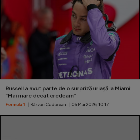
Special
Diverse
Inedit
Clasamente
Champions League
Russell a avut parte de o surpriză uriașă la Miami:
Europa League
”Mai mare decât credeam”
Conference League
Formula 1
| Răzvan Codorean | 05 Mai 2026, 10:17
CM 2026
Premier League
LaLiga