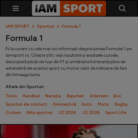
iAM SPORT
Sporturi
Formula 1
Formula 1
Fii la curent cu cele mai noi informații despre lumea Formulei 1 pe
iamsport.ro. Citește știri, vezi rezultate și analizele cursele,
descoperă piloții de top din F1 și urmărește întrecerile pline de
adrenalină ale acestui sport cu motor iubit de milioane de fani
din întreaga lume.
SuperLiga
Altele din Sporturi:
Liga 2
Tenis
Handbal
Natație
Baschet
Atletism
Box
Cupa României
Sporturi de contact
Gimnastică
Auto
Moto
Rugby
Ciclism
Alte sporturi
JO 2024
JO 2026
Sport Life
Echipa Națională
U21
Fotbal feminin