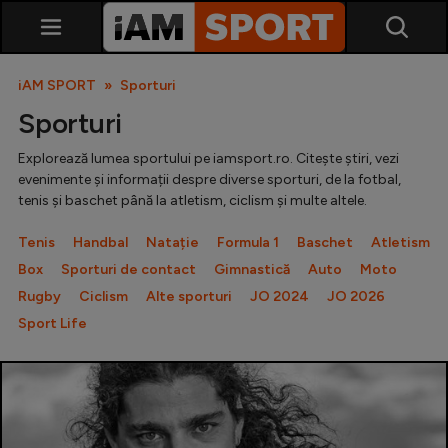
iAM SPORT
Sporturi
Sporturi
Explorează lumea sportului pe iamsport.ro. Citește știri, vezi
evenimente și informații despre diverse sporturi, de la fotbal,
tenis și baschet până la atletism, ciclism și multe altele.
Tenis
Handbal
Natație
Formula 1
Baschet
Atletism
SuperLiga
Box
Sporturi de contact
Gimnastică
Auto
Moto
Rugby
Ciclism
Alte sporturi
JO 2024
JO 2026
Liga 2
Sport Life
Cupa României
Echipa Națională
U21
Fotbal feminin