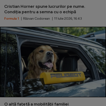
Cristian Horner spune lucrurilor pe nume.
Condiția pentru a semna cu o echipă
Formula 1
| Răzvan Codorean | 11 Iulie 2026, 16:43
O altă fațetă a mobilității familiei