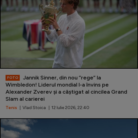
Serie A
Bundesliga
Ligue 1
Campionate
Starurile fotbalului
EURO 2024
Stranieri
Jannik Sinner, din nou ”rege” la
FOTO
Wimbledon! Liderul mondial l-a învins pe
Clasamente
Alexander Zverev și a câștigat al cincilea Grand
Slam al carierei
Tenis
| Vlad Stoica | 12 Iulie 2026, 22:40
Tenis
Handbal