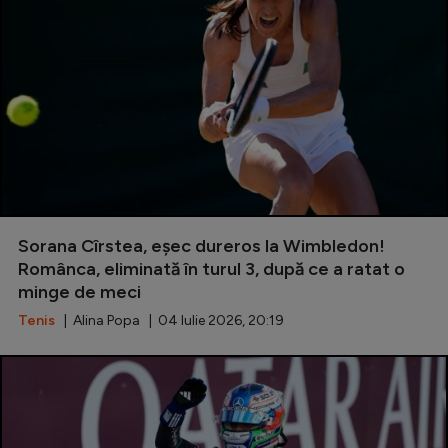
Sorana Cîrstea, eșec dureros la Wimbledon!
Românca, eliminată în turul 3, după ce a ratat o
minge de meci
Tenis
| Alina Popa | 04 Iulie 2026, 20:19