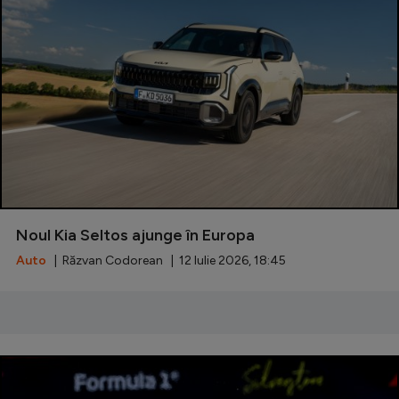
Natație
Formula 1
Gimnastică
Auto
Rugby
Ciclism
Alte sporturi
Noul Kia Seltos ajunge în Europa
JO 2024
Auto
| Răzvan Codorean | 12 Iulie 2026, 18:45
JO 2026