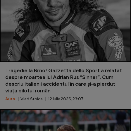
Special
Diverse
Inedit
Clasamente
Tragedie la Brno! Gazzetta dello Sport a relatat
Champions League
despre moartea lui Adrian Rus ”Sinner”. Cum
descriu italienii accidentul în care și-a pierdut
Europa League
viața pilotul român
Conference League
Auto
| Vlad Stoica | 12 Iulie 2026, 23:07
CM 2026
Premier League
LaLiga